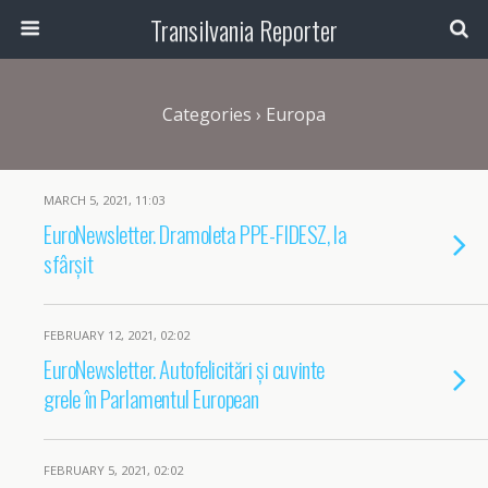
Transilvania Reporter
Categories ›
Europa
MARCH 5, 2021, 11:03
EuroNewsletter. Dramoleta PPE-FIDESZ, la
sfârșit
FEBRUARY 12, 2021, 02:02
EuroNewsletter. Autofelicitări și cuvinte
grele în Parlamentul European
FEBRUARY 5, 2021, 02:02