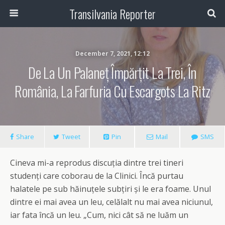
Transilvania Reporter
December 7, 2021, 12:12
De La Un Palaneț Împărțit La Trei, În
România, La Farfuria Cu Escargots La Ritz
Share
Tweet
Pin
Mail
SMS
Cineva mi-a reprodus discuția dintre trei tineri
studenți care coborau de la Clinici. Încă purtau
halatele pe sub hăinuțele subțiri și le era foame. Unul
dintre ei mai avea un leu, celălalt nu mai avea niciunul,
iar fata încă un leu. „Cum, nici cât să ne luăm un