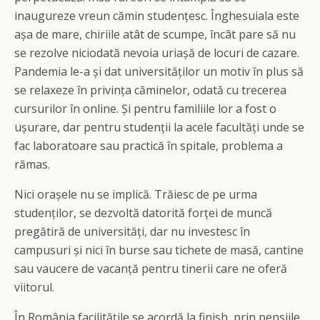
inaugureze vreun cămin studențesc. Înghesuiala este
așa de mare, chiriile atât de scumpe, încât pare să nu
se rezolve niciodată nevoia uriașă de locuri de cazare.
Pandemia le-a și dat universităților un motiv în plus să
se relaxeze în privința căminelor, odată cu trecerea
cursurilor în online. Și pentru familiile lor a fost o
ușurare, dar pentru studenții la acele facultăți unde se
fac laboratoare sau practică în spitale, problema a
rămas.
Nici orașele nu se implică. Trăiesc de pe urma
studenților, se dezvoltă datorită forței de muncă
pregătiră de universități, dar nu investesc în
campusuri și nici în burse sau tichete de masă, cantine
sau vaucere de vacanță pentru tinerii care ne oferă
viitorul.
În România facilitățile se acordă la finish, prin pensiile