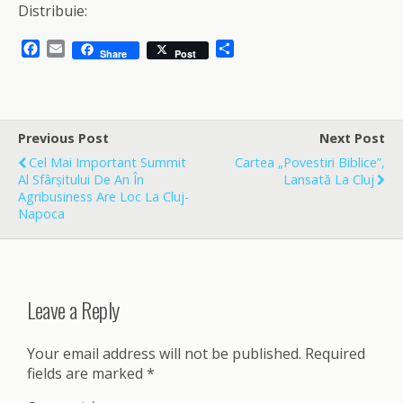
Distribuie:
F
E
S
Share
Post
a
m
h
c
a
a
e
i
r
b
l
e
o
Previous Post
Next Post
o
Cel Mai Important Summit
Cartea „Povestiri Biblice”,
k
Al Sfârșitului De An În
Lansată La Cluj
Agribusiness Are Loc La Cluj-
Napoca
Leave a Reply
Your email address will not be published.
Required
fields are marked
*