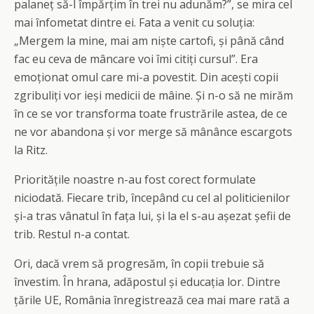
palaneț să-l împărțim în trei nu adunăm?”, se mira cel
mai înfometat dintre ei. Fata a venit cu soluția:
„Mergem la mine, mai am niște cartofi, și până când
fac eu ceva de mâncare voi îmi citiți cursul”. Era
emoționat omul care mi-a povestit. Din acești copii
zgribuliți vor ieși medicii de mâine. Și n-o să ne mirăm
în ce se vor transforma toate frustrările astea, de ce
ne vor abandona și vor merge să mânânce escargots
la Ritz.
Prioritățile noastre n-au fost corect formulate
niciodată. Fiecare trib, începând cu cel al politicienilor
și-a tras vânatul în fața lui, și la el s-au așezat șefii de
trib. Restul n-a contat.
Ori, dacă vrem să progresăm, în copii trebuie să
învestim. În hrana, adăpostul și educația lor. Dintre
țările UE, România înregistrează cea mai mare rată a