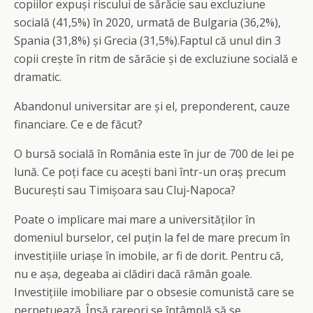
copiilor expuși riscului de sărăcie sau excluziune
socială (41,5%) în 2020, urmată de Bulgaria (36,2%),
Spania (31,8%) și Grecia (31,5%).Faptul că unul din 3
copii crește în ritm de sărăcie și de excluziune socială e
dramatic.
Abandonul universitar are și el, preponderent, cauze
financiare. Ce e de făcut?
O bursă socială în România este în jur de 700 de lei pe
lună. Ce poți face cu acești bani într-un oraș precum
București sau Timișoara sau Cluj-Napoca?
Poate o implicare mai mare a universităților în
domeniul burselor, cel puțin la fel de mare precum în
investițiile uriașe în imobile, ar fi de dorit. Pentru că,
nu e așa, degeaba ai clădiri dacă rămân goale.
Investițiile imobiliare par o obsesie comunistă care se
perpetuează. Însă rareori se întâmplă să se