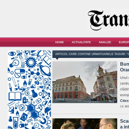
HOME
ACTUALITATE
ANALIZE
EUROP
ARTICOL CARE CONTINE URMATOARELE TAGURI: 
Bune
Orad
Unul 
centru
clădir
euro
Cites
DE
BO
Sca
a in