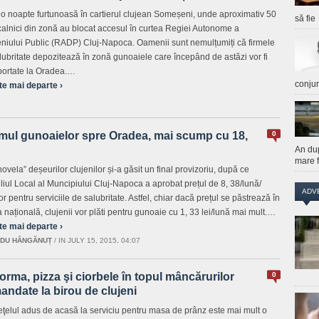
t o noapte furtunoasă în cartierul clujean Someșeni, unde aproximativ 50
să fie
calnici din zonă au blocat accesul în curtea Regiei Autonome a
iului Public (RADP) Cluj-Napoca. Oamenii sunt nemulțumiți că firmele
lubritate depozitează în zonă gunoaiele care începând de astăzi vor fi
portate la Oradea.…
conju
te mai departe ›
mul gunoaielor spre Oradea, mai scump cu 18,
0
An du
mare f
ovela” deșeurilor clujenilor și-a găsit un final provizoriu, după ce
liul Local al Muncipiului Cluj-Napoca a aprobat prețul de 8, 38/lună/
ADV
or pentru serviciile de salubritate. Astfel, chiar dacă prețul se păstrează în
 națională, clujenii vor plăti pentru gunoaie cu 1, 33 lei/lună mai mult.…
te mai departe ›
DU HÂNGĂNUȚ
/
IN JULY 15, 2015, 04:07
rma, pizza şi ciorbele în topul mâncărurilor
0
ndate la birou de clujeni
ţelul adus de acasă la serviciu pentru masa de prânz este mai mult o