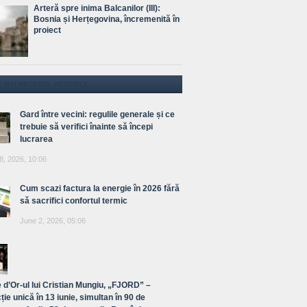
Arteră spre inima Balcanilor (III):
Bosnia și Herțegovina, încremenită în
proiect
E MAI RECENTE ARTICOLE
Gard între vecini: regulile generale și ce
trebuie să verifici înainte să începi
lucrarea
8, 2026, 10:06
Cum scazi factura la energie în 2026 fără
să sacrifici confortul termic
June 2, 2026, 05:06
 d’Or-ul lui Cristian Mungiu, „FJORD” –
ție unică în 13 iunie, simultan în 90 de