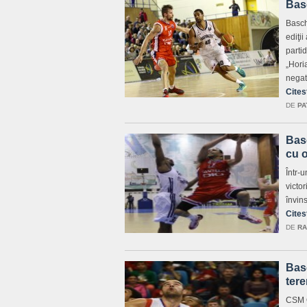
Basc
Basch
ediţi
parti
„Hori
negat
Cites
DE
PA
Bas
cu o
Într-
victor
învin
Cites
DE
RA
Bas
ter
CSM O