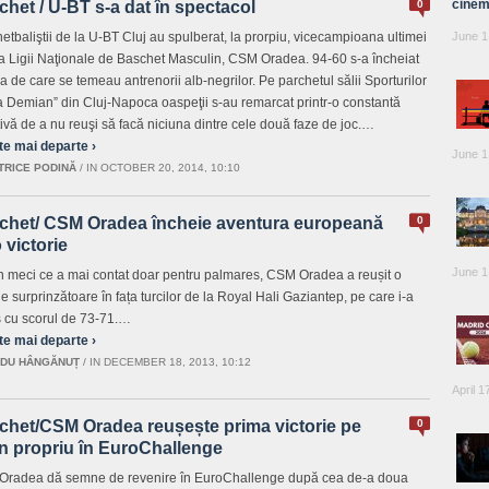
cinem
het / U-BT s-a dat în spectacol
0
etbaliştii de la U-BT Cluj au spulberat, la prorpiu, vicecampioana ultimei
June 1
i a Ligii Naţionale de Baschet Masculin, CSM Oradea. 94-60 s-a încheiat
da de care se temeau antrenorii alb-negrilor. Pe parchetul sălii Sporturilor
a Demian” din Cluj-Napoca oaspeţii s-au remarcat printr-o constantă
ivă de a nu reuşi să facă niciuna dintre cele două faze de joc.…
te mai departe ›
June 1
TRICE PODINĂ
/
IN OCTOBER 20, 2014, 10:10
chet/ CSM Oradea încheie aventura europeană
0
 victorie
June 1
un meci ce a mai contat doar pentru palmares, CSM Oradea a reușit o
ie surprinzătoare în fața turcilor de la Royal Hali Gaziantep, pe care i-a
s cu scorul de 73-71.…
te mai departe ›
DU HÂNGĂNUȚ
/
IN DECEMBER 18, 2013, 10:12
April 1
chet/CSM Oradea reușește prima victorie pe
0
en propriu în EuroChallenge
radea dă semne de revenire în EuroChallenge după cea de-a doua