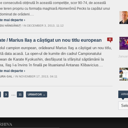
rie consecutivă obținută în această competiție, scor 90-74, de această
pe teren propriu cu formația maghiară Atomerőmű Pecks la capătul unui
dominat de orădeni.…
te mai departe ›
DU HÂNGĂNUȚ
/
IN DECEMBER 3, 2013, 11:12
te / Marius Ilaș a câștigat un nou titlu european
0
plul campion european, orădeanul Marius Ilaş a câștigat un nou titlu,
tă data acasă. La open-ul de kumite din cadrul Campionatului
Januar
ean de Karate Kyokushin, desfășurat la sfârșitul săptămânii la
a, Ilaş l-a învins în finală pe lituanianul Antanas Klibavicius.
…
te mai departe ›
URA GAL
/
IN NOVEMBER 17, 2013, 04:11
…
ARH
3
11
URMATOR →
Arhiva
Transi
Repor
RHIVA