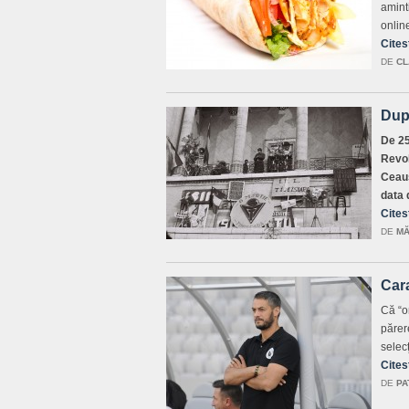
amint
onlin
Cites
DE
CL
După
De 25
Revol
Ceauş
data 
Cites
DE
MĂ
Cara
Că “o
părere
selec
Cites
DE
PA