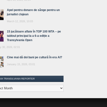
Apel pentru donare de sânge pentru un
jurnalist clujean
March 12, 2026, 10:03
15 jucătoare aflate în TOP 100 WTA – pe
tabloul principal la a 6-a ediție a
Transylvania Open
y 30, 2026, 02:01
Cine mai dă doi bani pe cultură în era AI?
January 15, 2026, 03:01
IVA TRANSILVANIA REPORTER
lvania
ter