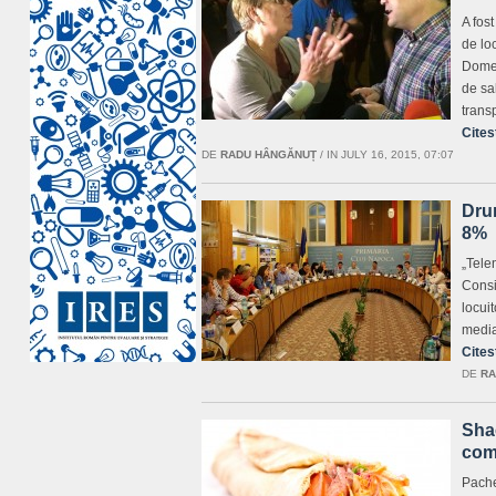
A fos
de lo
Domen
de sa
trans
Cites
DE
RADU HÂNGĂNUȚ
/
IN JULY 16, 2015, 07:07
Dru
8%
„Telen
Consi
locuit
media
Cites
DE
RA
Shao
coma
Pache