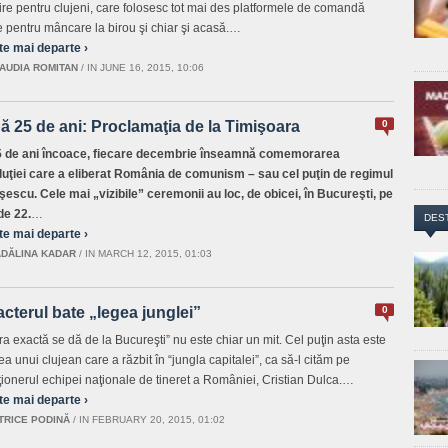
ire pentru clujeni, care folosesc tot mai des platformele de comandă
e pentru mâncare la birou şi chiar şi acasă.…
te mai departe ›
AUDIA ROMITAN
/
IN JUNE 16, 2015, 10:06
 25 de ani: Proclamaţia de la Timişoara
0
 de ani încoace, fiecare decembrie înseamnă comemorarea
uţiei care a eliberat România de comunism – sau cel puţin de regimul
escu. Cele mai „vizibile” ceremonii au loc, de obicei, în Bucureşti, pe
de 22.
…
DES
te mai departe ›
DĂLINA KADAR
/
IN MARCH 12, 2015, 01:03
cterul bate „legea junglei”
0
ra exactă se dă de la Bucureşti” nu este chiar un mit. Cel puţin asta este
a unui clujean care a răzbit în “jungla capitalei”, ca să-l cităm pe
ţionerul echipei naţionale de tineret a României, Cristian Dulca.…
te mai departe ›
TRICE PODINĂ
/
IN FEBRUARY 20, 2015, 01:02