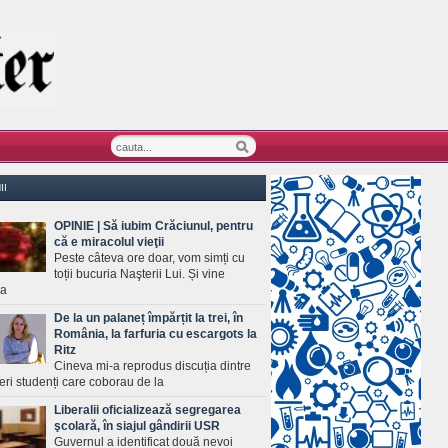
II
OPINIE | Să iubim Crăciunul, pentru
că e miracolul vieţii
Peste câteva ore doar, vom simți cu
toții bucuria Naşterii Lui. Și vine
ea
De la un palaneț împărțit la trei, în
România, la farfuria cu escargots la
Ritz
Cineva mi-a reprodus discuția dintre
ineri studenți care coborau de la
Liberalii oficializează segregarea
şcolară, în siajul gândirii USR
Guvernul a identificat două nevoi