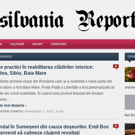
A
CULTURĂ
SPORT
SĂNĂTATE
"ORADEA"
OPIN
 practici în reabilitarea clădirilor istorice:
0
ea, Sibiu, Baia Mare
dintre primele orașe din România care și-a reabilitat o mare parte din
l istoric a fost Baia Mare. Fosta Piață a Libertății a fost pietonalizată iar
vrem
ile din zonă reabilitate, în cadrul unui proiect finanțat din fonduri
pene.…
te mai departe ›
GDAN STANCIU
/
IN AUGUST 1, 2015, 10:08
trei t
ndal în Someșeni din cauza deșeurilor. Emil Boc
0
tervenit să calmeze clujenii revoltați