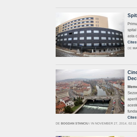
Spit
Primu
spital
asta 
Cites
DE
MA
Cinc
Dec
Meme
Sezon
aperi
aceste
funda
Cites
DE
BOGDAN STANCIU
/
IN NOVEMBER 27, 2014, 02:11