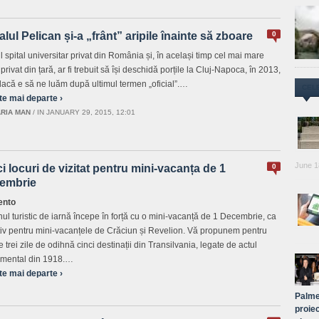
alul Pelican și-a „frânt” aripile înainte să zboare
0
l spital universitar privat din România și, în același timp cel mai mare
 privat din țară, ar fi trebuit să își deschidă porțile la Cluj-Napoca, în 2013,
dacă e să ne luăm după ultimul termen „oficial”.…
CEL
te mai departe ›
RIA MAN
/
IN JANUARY 29, 2015, 12:01
June 1
i locuri de vizitat pentru mini-vacanța de 1
0
embrie
nto
ul turistic de iarnă începe în forță cu o mini-vacanță de 1 Decembrie, ca
tiv pentru mini-vacanțele de Crăciun și Revelion. Vă propunem pentru
 trei zile de odihnă cinci destinații din Transilvania, legate de actul
mental din 1918.…
te mai departe ›
Palme
proiec