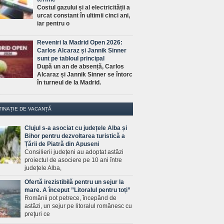
Costul gazului și al electricității a
urcat constant în ultimii cinci ani,
iar pentru o
Reveniri la Madrid Open 2026:
Carlos Alcaraz și Jannik Sinner
sunt pe tabloul principal
După un an de absență, Carlos
Alcaraz și Jannik Sinner se întorc
în turneul de la Madrid.
TINAȚIE DE VACANȚĂ
Clujul s-a asociat cu județele Alba și
Bihor pentru dezvoltarea turistică a
Țării de Piatră din Apuseni
Consilierii județeni au adoptat astăzi
proiectul de asociere pe 10 ani între
județele Alba,
Ofertă irezistibilă pentru un sejur la
mare. A început ”Litoralul pentru toți”
Românii pot petrece, începând de
astăzi, un sejur pe litoralul românesc cu
preţuri ce