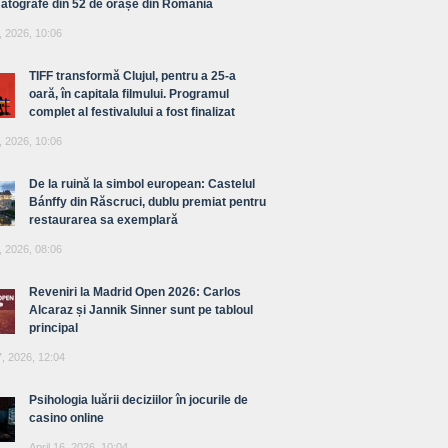
atografe din 52 de orașe din România
, 2026, 10:06
TIFF transformă Clujul, pentru a 25-a
oară, în capitala filmului. Programul
complet al festivalului a fost finalizat
, 2026, 10:06
De la ruină la simbol european: Castelul
Bánffy din Răscruci, dublu premiat pentru
restaurarea sa exemplară
, 2026, 08:06
Reveniri la Madrid Open 2026: Carlos
Alcaraz și Jannik Sinner sunt pe tabloul
principal
7, 2026, 12:04
Psihologia luării deciziilor în jocurile de
casino online
April 16, 2026, 10:04