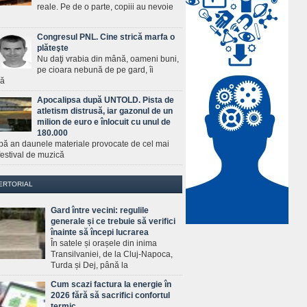
reale. Pe de o parte, copiii au nevoie
Congresul PNL. Cine strică marfa o
plăteşte
Nu daţi vrabia din mână, oameni buni,
pe cioara nebună de pe gard, îi
ră
Apocalipsa după UNTOLD. Pista de
atletism distrusă, iar gazonul de un
milion de euro e înlocuit cu unul de
180.000
pă an daunele materiale provocate de cel mai
estival de muzică
ERTORIAL
Gard între vecini: regulile
generale și ce trebuie să verifici
înainte să începi lucrarea
În satele și orașele din inima
Transilvaniei, de la Cluj-Napoca,
Turda și Dej, până la
Cum scazi factura la energie în
2026 fără să sacrifici confortul
termic