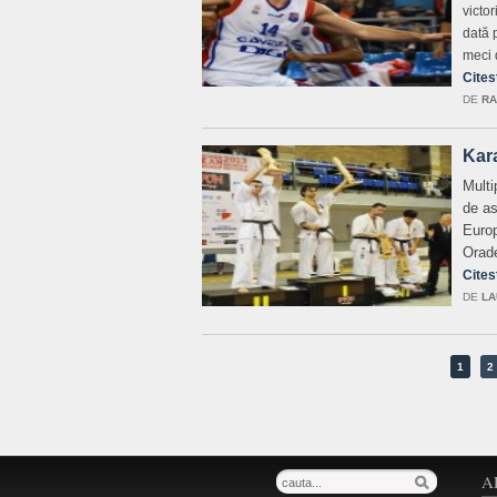
victo
dată 
meci 
Cites
DE
RA
Kara
Multi
de as
Europ
Orade
Cites
DE
LA
1
2
A