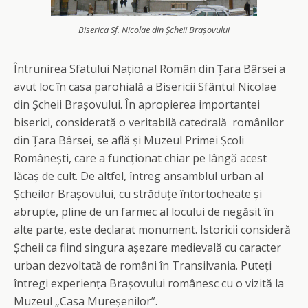
Biserica Sf. Nicolae din Șcheii Brașovului
Întrunirea Sfatului Național Român din Țara Bârsei a
avut loc în casa parohială a Bisericii Sfântul Nicolae
din Șcheii Brașovului. În apropierea importantei
biserici, considerată o veritabilă catedrală românilor
din Țara Bârsei, se află și Muzeul Primei Școli
Românești, care a funcționat chiar pe lângă acest
lăcaș de cult. De altfel, întreg ansamblul urban al
Șcheilor Brașovului, cu străduțe întortocheate și
abrupte, pline de un farmec al locului de negăsit în
alte parte, este declarat monument. Istoricii consideră
Șcheii ca fiind singura așezare medievală cu caracter
urban dezvoltată de români în Transilvania. Puteți
întregi experiența Brașovului românesc cu o vizită la
Muzeul „Casa Mureșenilor”.