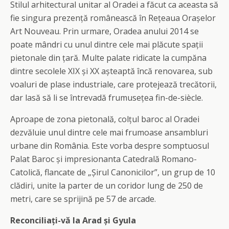
Stilul arhitectural unitar al Oradei a făcut ca aceasta să
fie singura prezență românească în Rețeaua Orașelor
Art Nouveau. Prin urmare, Oradea anului 2014 se
poate mândri cu unul dintre cele mai plăcute spații
pietonale din țară. Multe palate ridicate la cumpăna
dintre secolele XIX și XX așteaptă încă renovarea, sub
voaluri de plase industriale, care protejează trecătorii,
dar lasă să li se întrevadă frumusețea fin-de-siècle.
Aproape de zona pietonală, colțul baroc al Oradei
dezvăluie unul dintre cele mai frumoase ansambluri
urbane din România. Este vorba despre somptuosul
Palat Baroc și impresionanta Catedrală Romano-
Catolică, flancate de „Șirul Canonicilor”, un grup de 10
clădiri, unite la parter de un coridor lung de 250 de
metri, care se sprijină pe 57 de arcade.
Reconciliați-vă la Arad și Gyula