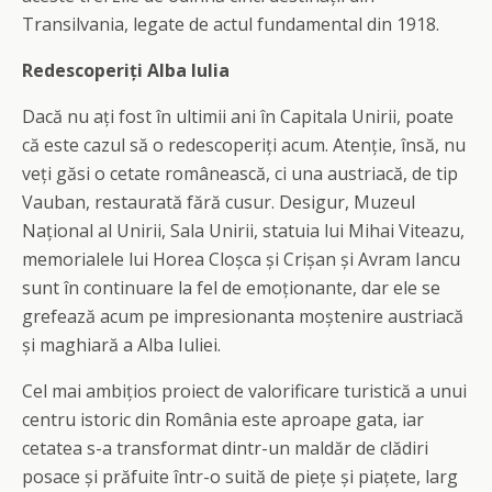
Transilvania, legate de actul fundamental din 1918.
Redescoperiți Alba Iulia
Dacă nu ați fost în ultimii ani în Capitala Unirii, poate
că este cazul să o redescoperiți acum. Atenție, însă, nu
veți găsi o cetate românească, ci una austriacă, de tip
Vauban, restaurată fără cusur. Desigur, Muzeul
Național al Unirii, Sala Unirii, statuia lui Mihai Viteazu,
memorialele lui Horea Cloșca și Crișan și Avram Iancu
sunt în continuare la fel de emoționante, dar ele se
grefează acum pe impresionanta moștenire austriacă
și maghiară a Alba Iuliei.
Cel mai ambițios proiect de valorificare turistică a unui
centru istoric din România este aproape gata, iar
cetatea s-a transformat dintr-un maldăr de clădiri
posace și prăfuite într-o suită de piețe și piațete, larg