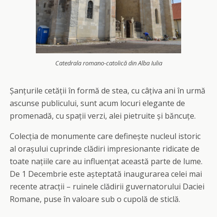
Catedrala romano-catolică din Alba Iulia
Șanțurile cetății în formă de stea, cu câțiva ani în urmă
ascunse publicului, sunt acum locuri elegante de
promenadă, cu spații verzi, alei pietruite și băncuțe.
Colecția de monumente care definește nucleul istoric
al orașului cuprinde clădiri impresionante ridicate de
toate națiile care au influențat această parte de lume.
De 1 Decembrie este așteptată inaugurarea celei mai
recente atracții – ruinele clădirii guvernatorului Daciei
Romane, puse în valoare sub o cupolă de sticlă.