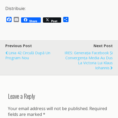
Distribuie:
F
E
S
Share
Post
a
m
h
c
a
a
e
i
r
b
l
e
o
Previous Post
Next Post
o
Linia 42 Circulă După Un
IRES: Generația Facebook Și
k
Program Nou
Convergența Media Au Dus
La Victoria Lui Klaus
Iohannis
Leave a Reply
Your email address will not be published.
Required
fields are marked
*