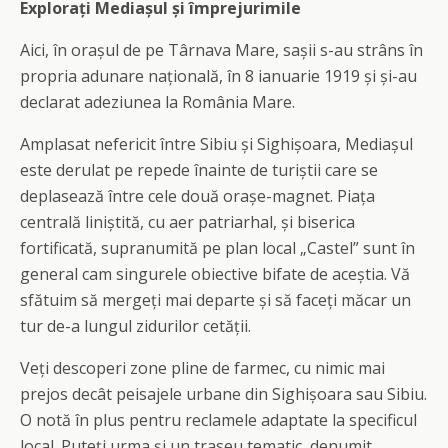
Explorați Mediașul și împrejurimile
Aici, în orașul de pe Târnava Mare, sașii s-au strâns în
propria adunare națională, în 8 ianuarie 1919 și și-au
declarat adeziunea la România Mare.
Amplasat nefericit între Sibiu și Sighișoara, Mediașul
este derulat pe repede înainte de turiștii care se
deplasează între cele două orașe-magnet. Piața
centrală liniștită, cu aer patriarhal, și biserica
fortificată, supranumită pe plan local „Castel” sunt în
general cam singurele obiective bifate de aceștia. Vă
sfătuim să mergeți mai departe și să faceți măcar un
tur de-a lungul zidurilor cetății.
Veți descoperi zone pline de farmec, cu nimic mai
prejos decât peisajele urbane din Sighișoara sau Sibiu.
O notă în plus pentru reclamele adaptate la specificul
local. Puteți urma și un traseu tematic, denumit