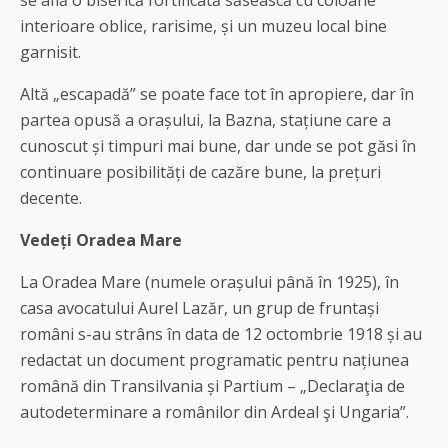
se află o biserică fortificată săsească cu coloane
interioare oblice, rarisime, și un muzeu local bine
garnisit.
Altă „escapadă” se poate face tot în apropiere, dar în
partea opusă a orașului, la Bazna, stațiune care a
cunoscut și timpuri mai bune, dar unde se pot găsi în
continuare posibilități de cazăre bune, la prețuri
decente.
Vedeți Oradea Mare
La Oradea Mare (numele orașului până în 1925), în
casa avocatului Aurel Lazăr, un grup de fruntași
români s-au strâns în data de 12 octombrie 1918 și au
redactat un document programatic pentru națiunea
română din Transilvania și Partium – „Declaraţia de
autodeterminare a românilor din Ardeal şi Ungaria”.