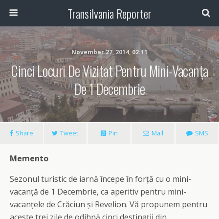
Transilvania Reporter
November 27, 2014, 02:11
Cinci Locuri De Vizitat Pentru Mini-Vacanța
De 1 Decembrie
Share
Tweet
Pin
Mail
SMS
Memento
Sezonul turistic de iarnă începe în forță cu o mini-
vacanță de 1 Decembrie, ca aperitiv pentru mini-
vacanțele de Crăciun și Revelion. Vă propunem pentru
aceste trei zile de odihnă cinci destinații din