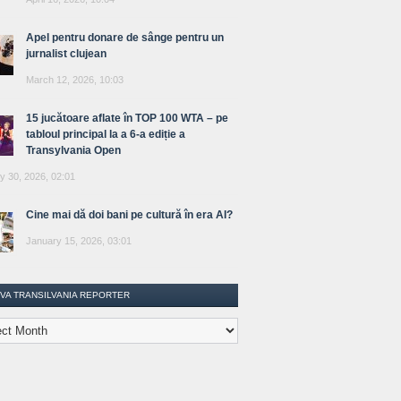
Apel pentru donare de sânge pentru un
jurnalist clujean
March 12, 2026, 10:03
15 jucătoare aflate în TOP 100 WTA – pe
tabloul principal la a 6-a ediție a
Transylvania Open
y 30, 2026, 02:01
Cine mai dă doi bani pe cultură în era AI?
January 15, 2026, 03:01
IVA TRANSILVANIA REPORTER
lvania
ter