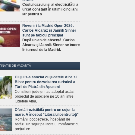
Costul gazului și al electricității a
urcat constant în ultimii cinci ani,
iar pentru o
Reveniri la Madrid Open 2026:
Carlos Alcaraz și Jannik Sinner
sunt pe tabloul principal
După un an de absență, Carlos
Alcaraz și Jannik Sinner se întorc
în turneul de la Madrid.
TINAȚIE DE VACANȚĂ
Clujul s-a asociat cu județele Alba și
Bihor pentru dezvoltarea turistică a
Țării de Piatră din Apuseni
Consilierii județeni au adoptat astăzi
proiectul de asociere pe 10 ani între
județele Alba,
Ofertă irezistibilă pentru un sejur la
mare. A început ”Litoralul pentru toți”
Românii pot petrece, începând de
astăzi, un sejur pe litoralul românesc cu
preţuri ce