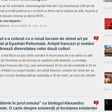
cinem
ta de 30 octombrie, cinematograful Arta din Cluj marchează 108 ani de
June 1
nță și invită publicul la o zi plină cu filme cult și clasice de artă, muzică și
ti despre cinema și istoria ARTA.…
te mai departe ›
DACTIA
/
IN OCTOBER 29, 2021, 03:10
June 1
ul s-a colorat cu o nouă lucrare de street art pe
0
id al Eparhiei Reformate. Artiștii francezi și români
brează diversitatea celor două culturi
l a mai făcut un pas zilele acestea în încercarea de a se alinia cu alte
 din România și din Europa la capitolul artă stradală. La invitația
June 1
tutului Francez din Cluj, care aniversează 30 de ani de existență și 30 de
 înfrățire cu orașul Nantes, doi artiști francezi, creatori de street art, au
zat o lucrare desfășurată pe suprafața a 40 de metri, pe unul din zidurile
April 1
ătorie în jurul omului” cu biologul Alexandru
0
min. O carte despre existență și încetarea existenței