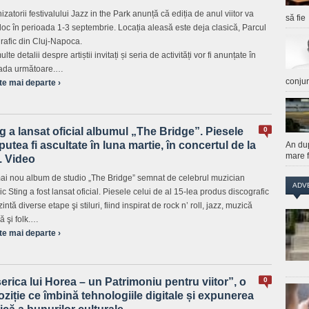
zatorii festivalului Jazz in the Park anunță că ediția de anul viitor va
să fie
loc în perioada 1-3 septembrie. Locația aleasă este deja clasică, Parcul
rafic din Cluj-Napoca.
lte detalii despre artiștii invitați și seria de activități vor fi anunțate în
ada următoare.…
conju
te mai departe ›
g a lansat oficial albumul „The Bridge”. Piesele
0
putea fi ascultate în luna martie, în concertul de la
An du
mare f
. Video
ai nou album de studio „The Bridge” semnat de celebrul muzician
ADV
ic Sting a fost lansat oficial. Piesele celui de al 15-lea produs discografic
intă diverse etape şi stiluri, fiind inspirat de rock n’ roll, jazz, muzică
ă şi folk.…
te mai departe ›
erica lui Horea – un Patrimoniu pentru viitor”, o
0
ziție ce îmbină tehnologiile digitale și expunerea