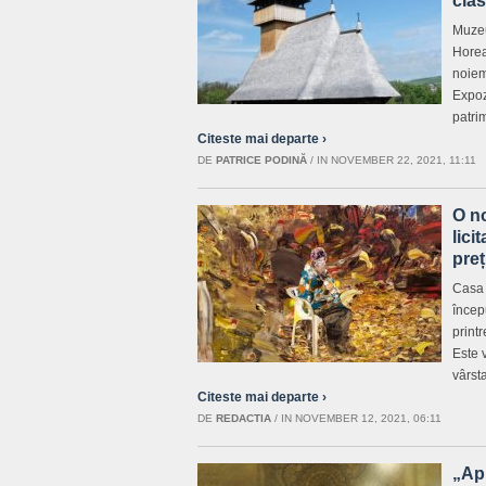
clas
Muzeu
Horea
noiem
Expoz
patri
Citeste mai departe ›
DE
PATRICE PODINĂ
/
IN NOVEMBER 22, 2021, 11:11
O no
lici
preț
Casa 
încep
printr
Este 
vârst
Citeste mai departe ›
DE
REDACTIA
/
IN NOVEMBER 12, 2021, 06:11
„Ap