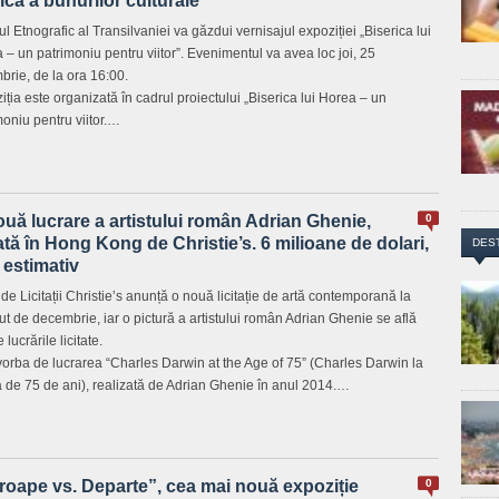
ică a bunurilor culturale
l Etnografic al Transilvaniei va găzdui vernisajul expoziției „Biserica lui
 – un patrimoniu pentru viitor”. Evenimentul va avea loc joi, 25
brie, de la ora 16:00.
iția este organizată în cadrul proiectului „Biserica lui Horea – un
moniu pentru viitor.…
uă lucrare a artistului român Adrian Ghenie,
0
tată în Hong Kong de Christie’s. 6 milioane de dolari,
DES
 estimativ
de Licitații Christie’s anunță o nouă licitație de artă contemporană la
ut de decembrie, iar o pictură a artistului român Adrian Ghenie se află
e lucrările licitate.
vorba de lucrarea “Charles Darwin at the Age of 75” (Charles Darwin la
a de 75 de ani), realizată de Adrian Ghenie în anul 2014.…
roape vs. Departe”, cea mai nouă expoziție
0