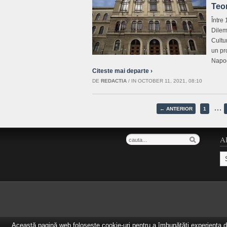
Teor
Între
Dilem
Cultu
un pro
Napo
Citeste mai departe ›
DE
REDACTIA
/
IN OCTOBER 11, 2021, 08:10
…
← ANTERIOR
1
A
Ar
Această pagină web folosește cookie-uri pentru a îmbunătăți experiența de 