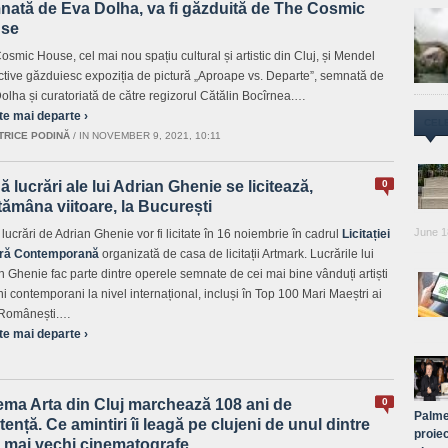
nată de Eva Dolha, va fi găzduită de The Cosmic
se
osmic House, cel mai nou spațiu cultural și artistic din Cluj, și Mendel
ctive găzduiesc expoziția de pictură „Aproape vs. Departe”, semnată de
olha și curatoriată de către regizorul Cătălin Bocîrnea.…
te mai departe ›
CEL
TRICE PODINĂ
/
IN NOVEMBER 9, 2021, 10:11
 lucrări ale lui Adrian Ghenie se licitează,
0
ămâna viitoare, la București
June 1
lucrări de Adrian Ghenie vor fi licitate în 16 noiembrie în cadrul
Licitației
tră Contemporană
organizată de casa de licitații Artmark. Lucrările lui
n Ghenie fac parte dintre operele semnate de cei mai bine vânduți artiști
i contemporani la nivel internațional, incluși în Top 100 Mari Maeștri ai
 Românești.…
te mai departe ›
ema Arta din Cluj marchează 108 ani de
0
Palme
tență. Ce amintiri îi leagă pe clujeni de unul dintre
proiec
e mai vechi cinematografe