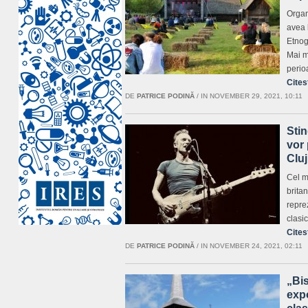
Organi
avea 
Etnog
Mai mu
perio
Cites
DE
PATRICE PODINĂ
/
IN NOVEMBER 29, 2021, 10:11
Stin
vor 
Cluj
Cel m
britan
reprez
clasic
Cites
DE
PATRICE PODINĂ
/
IN NOVEMBER 24, 2021, 02:11
„Bis
expo