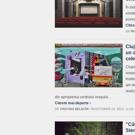
În da
existe
poveș
Cites
DE
RE
Cluj
un z
cele
Cluju
orașe
Insti
ani de
reali
din apropierea centrului orașului.…
Citeste mai departe ›
DE
CRISTINA BELIGĂR
/
IN OCTOBER 23, 2021, 11:10
“Căl
Ster