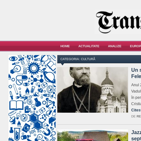
HOME
ACTUALITATE
ANALIZE
EUROP
CATEGORIA: CULTURĂ
Un s
Fele
Anul 
Vadulu
în pe
Crist
Cites
DE
RE
Jazz
sep