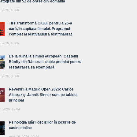
atografe din 52 de orașe din România
, 2026, 10:06
TIFF transformă Clujul, pentru a 25-a
oară, în capitala filmului. Programul
complet al festivalului a fost finalizat
, 2026, 10:06
De la ruină la simbol european: Castelul
Bánffy din Răscruci, dublu premiat pentru
restaurarea sa exemplară
, 2026, 08:06
Reveniri la Madrid Open 2026: Carlos
Alcaraz și Jannik Sinner sunt pe tabloul
principal
7, 2026, 12:04
Psihologia luării deciziilor în jocurile de
casino online
April 16, 2026, 10:04