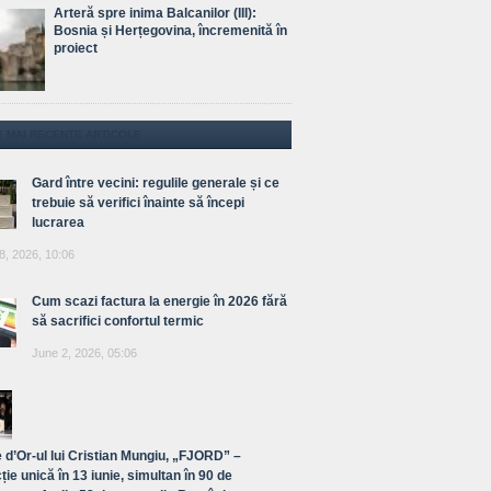
Arteră spre inima Balcanilor (III):
Bosnia și Herțegovina, încremenită în
proiect
E MAI RECENTE ARTICOLE
Gard între vecini: regulile generale și ce
trebuie să verifici înainte să începi
lucrarea
8, 2026, 10:06
Cum scazi factura la energie în 2026 fără
să sacrifici confortul termic
June 2, 2026, 05:06
 d’Or-ul lui Cristian Mungiu, „FJORD” –
ție unică în 13 iunie, simultan în 90 de