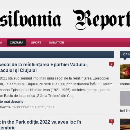
A
CULTURĂ
SPORT
SĂNĂTATE
OPIN
ecol de la reînființarea Eparhiei Vadului,
0
acului şi Clujului
2021 stă sub semnul împlinirii unui secol de la reînfiinţarea Episcopiei
i, Feleacului şi Clujului, cu sediul la Cluj, prin instalarea întâiului ierarh,
vrem
rsoana Episcopului Nicolae Ivan (1921-1936), aminteşte preotul paroh
ian Baciu de la biserica „Sfânta Treime” din Cluj.…
te mai departe ›
DACTIA
/
IN DECEMBER 1, 2021, 02:12
trei t
 in the Park ediția 2022 va avea loc în
0
tembrie