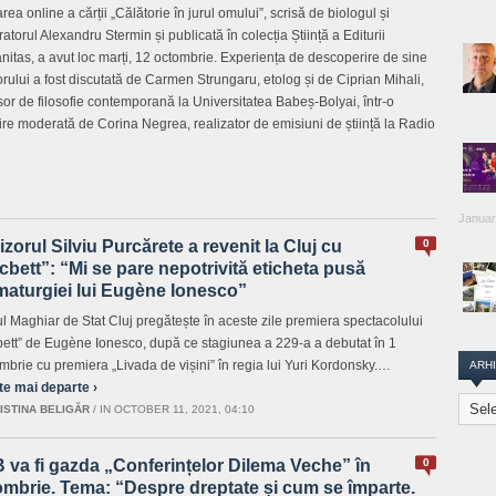
ea online a cărții „Călătorie în jurul omului”, scrisă de biologul și
atorul Alexandru Stermin și publicată în colecția Știință a Editurii
itas, a avut loc marți, 12 octombrie. Experiența de descoperire de sine
orului a fost discutată de Carmen Strungaru, etolog și de Ciprian Mihali,
sor de filosofie contemporană la Universitatea Babeș-Bolyai, într-o
nire moderată de Corina Negrea, realizator de emisiuni de știință la Radio
Januar
zorul Silviu Purcărete a revenit la Cluj cu
0
bett”: “Mi se pare nepotrivită eticheta pusă
maturgiei lui Eugène Ionesco”
ul Maghiar de Stat Cluj pregătește în aceste zile premiera spectacolului
ett” de Eugène Ionesco, după ce stagiunea a 229-a a debutat în 1
mbrie cu premiera „Livada de vișini” în regia lui Yuri Kordonsky.…
ARH
te mai departe ›
Arhiva
ISTINA BELIGĂR
/
IN OCTOBER 11, 2021, 04:10
Transi
Repor
 va fi gazda „Conferințelor Dilema Veche” în
0
ombrie. Tema: “Despre dreptate și cum se împarte.