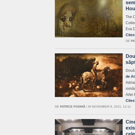
sem
Hou
The C
Colle
Eva D
Cites
DE
PA
Două
săpt
Două 
de A
Adria
român
Artei
Cites
DE
PATRICE PODINĂ
/
IN NOVEMBER 8, 2021, 12:11
Cin
exis
cel