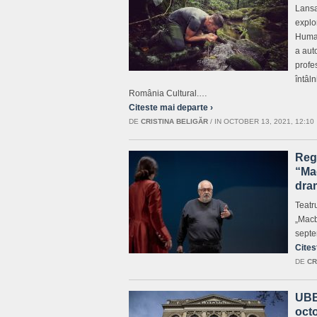
Lansar
explor
Human
a aut
profe
întâl
România Cultural.…
Citeste mai departe ›
DE
CRISTINA BELIGĂR
/
IN OCTOBER 13, 2021, 12:10
Regi
“Mac
dra
Teatr
„Macb
septe
Cites
DE
CR
UBB
oct