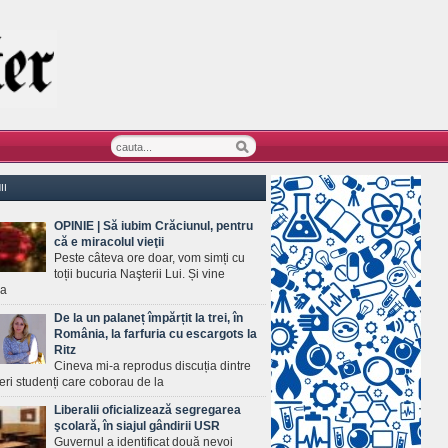
II
OPINIE | Să iubim Crăciunul, pentru
că e miracolul vieţii
Peste câteva ore doar, vom simți cu
toții bucuria Naşterii Lui. Și vine
ea
De la un palaneț împărțit la trei, în
România, la farfuria cu escargots la
Ritz
Cineva mi-a reprodus discuția dintre
ineri studenți care coborau de la
Liberalii oficializează segregarea
şcolară, în siajul gândirii USR
Guvernul a identificat două nevoi