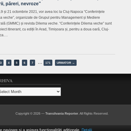
ii, păreri, nevroze”
 19 și 21 octombrie 2021, vor avea loc la Cluj-Napoca “Conferințele
a veche”, organizate de Grupul pentru Management și Mediere
rală (GMMC) și revista Dilema veche. “Conferințele Dilema veche” sunt
iect itinerant, cu ediții în Arad, Timișoara și, pentru a doua oară, Cluj-
ca.…
…
3
4
5
6
7
171
URMATOR →
RHIVA
hiva
Copyright © 2026 —
Transilvania Reporter
. All Rights Reserved.
navigare și a asigura funcționalițăți adiționale.
Detalii