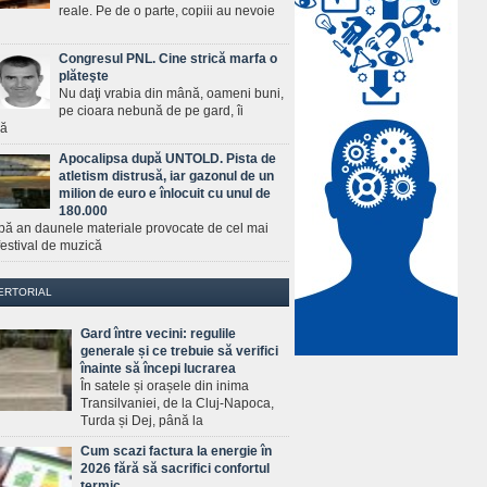
reale. Pe de o parte, copiii au nevoie
Congresul PNL. Cine strică marfa o
plăteşte
Nu daţi vrabia din mână, oameni buni,
pe cioara nebună de pe gard, îi
ră
Apocalipsa după UNTOLD. Pista de
atletism distrusă, iar gazonul de un
milion de euro e înlocuit cu unul de
180.000
pă an daunele materiale provocate de cel mai
estival de muzică
ERTORIAL
Gard între vecini: regulile
generale și ce trebuie să verifici
înainte să începi lucrarea
În satele și orașele din inima
Transilvaniei, de la Cluj-Napoca,
Turda și Dej, până la
Cum scazi factura la energie în
2026 fără să sacrifici confortul
termic