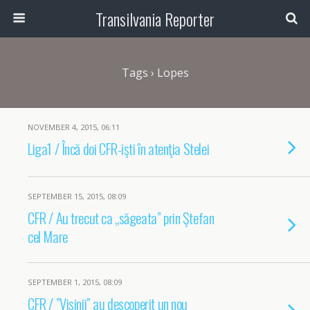
Transilvania Reporter
Tags › Lopes
NOVEMBER 4, 2015, 06:11
Liga1 / Încă doi CFR-işti în atenţia Stelei
SEPTEMBER 15, 2015, 08:09
CFR / Au trecut ca „săgeata” prin Ştefan
cel Mare
SEPTEMBER 1, 2015, 08:09
CFR / ”Vișinii” au descoperit un nou