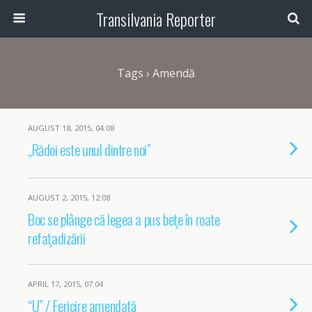
Transilvania Reporter
Tags › Amendă
AUGUST 18, 2015, 04:08
„Rădoi este unul dintre noi”
AUGUST 2, 2015, 12:08
Boc se plânge că legea a pus beţe în roate
refaţadizării
APRIL 17, 2015, 07:04
“U” / Fericire amendată