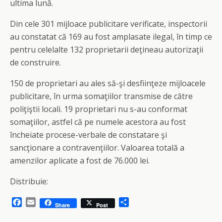
ultima lună.
Din cele 301 mijloace publicitare verificate, inspectorii
au constatat că 169 au fost amplasate ilegal, în timp ce
pentru celelalte 132 proprietarii deţineau autorizaţii
de construire.
150 de proprietari au ales să-şi desfiinţeze mijloacele
publicitare, în urma somaţiilor transmise de către
poliţiştii locali. 19 proprietari nu s-au conformat
somaţiilor, astfel că pe numele acestora au fost
încheiate procese-verbale de constatare şi
sancţionare a contravenţiilor. Valoarea totală a
amenzilor aplicate a fost de 76.000 lei.
Distribuie:
F
E
S
Share
Post
a
m
h
c
a
a