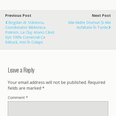
e
i
r
b
l
e
o
Previous Post
Next Post
o
Bogdan Al. Stănescu,
Mai Multe Drumuri Și Alei
k
Coordonator Biblioteca
Asfaltate În Turda
Polirom, La Cluj: Atunci Când
Eşti 100% Comercial Ca
Editură, Intri În Colaps
Leave a Reply
Your email address will not be published.
Required
fields are marked
*
Comment
*