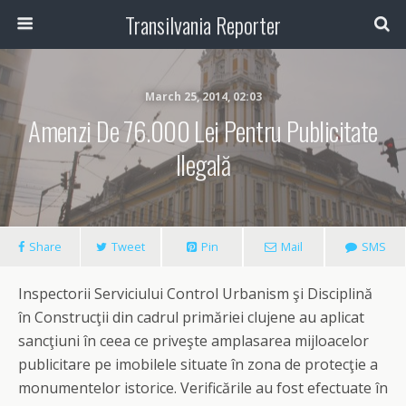
Transilvania Reporter
March 25, 2014, 02:03
Amenzi De 76.000 Lei Pentru Publicitate
Ilegală
Share
Tweet
Pin
Mail
SMS
Inspectorii Serviciului Control Urbanism şi Disciplină
în Construcţii din cadrul primăriei clujene au aplicat
sancţiuni în ceea ce priveşte amplasarea mijloacelor
publicitare pe imobilele situate în zona de protecţie a
monumentelor istorice. Verificările au fost efectuate în