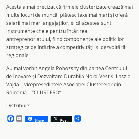
Acesta a mai precizat că firmele clusterizate crează mai
multe locuri de muncă, plătesc taxe mai mari și oferă
salarii mai mari angajaților, și că acestea sunt
instrumente cheie pentru întărirea
antreprenoriatului, fiind componente ale politicilor
strategice de întărire a competitivității și dezvoltării
regionale.
Au mai vorbit Angela Pobozsny din partea Centrului
de Inovare și Dezvoltare Durabilă Nord-Vest și Laszlo
Vajda – vicepreședintele Asociației Clusterelor din
România – ”CLUSTERO”.
Distribuie:
F
E
S
Share
Post
a
m
h
c
a
a
e
i
r