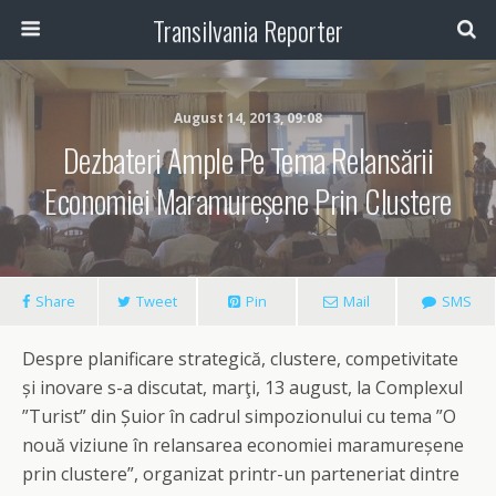
Transilvania Reporter
August 14, 2013, 09:08
Dezbateri Ample Pe Tema Relansării
Economiei Maramureșene Prin Clustere
Share
Tweet
Pin
Mail
SMS
Despre planificare strategică, clustere, competivitate
și inovare s-a discutat, marţi, 13 august, la Complexul
”Turist” din Șuior în cadrul simpozionului cu tema ”O
nouă viziune în relansarea economiei maramureșene
prin clustere”, organizat printr-un parteneriat dintre