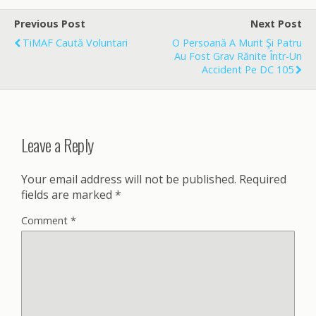
b
l
e
o
Previous Post
Next Post
o
TiMAF Caută Voluntari
O Persoană A Murit Şi Patru
k
Au Fost Grav Rănite Într-Un
Accident Pe DC 105
Leave a Reply
Your email address will not be published.
Required
fields are marked
*
Comment
*