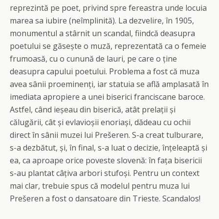
reprezintă pe poet, privind spre fereastra unde locuia
marea sa iubire (neîmplinită). La dezvelire, în 1905,
monumentul a stârnit un scandal, fiindcă deasupra
poetului se găsește o muză, reprezentată ca o femeie
frumoasă, cu o cunună de lauri, pe care o ține
deasupra capului poetului. Problema a fost că muza
avea sânii proeminenți, iar statuia se află amplasată în
imediata apropiere a unei biserici franciscane baroce.
Astfel, când ieșeau din biserică, atât prelații și
călugării, cât și evlavioșii enoriași, dădeau cu ochii
direct în sânii muzei lui Prešeren. S-a creat tulburare,
s-a dezbătut, și, în final, s-a luat o decizie, înțeleaptă și
ea, ca aproape orice poveste slovenă: în fața bisericii
s-au plantat câțiva arbori stufoși. Pentru un context
mai clar, trebuie spus că modelul pentru muza lui
Prešeren a fost o dansatoare din Trieste. Scandalos!