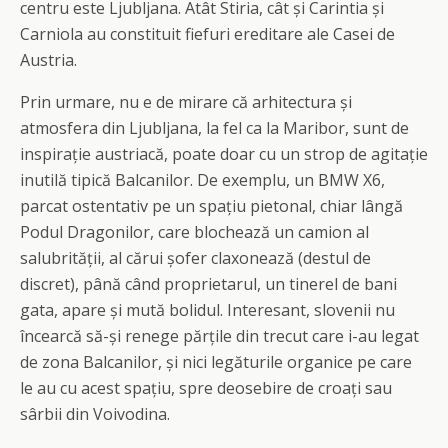
centru este Ljubljana. Atât Stiria, cât și Carintia și
Carniola au constituit fiefuri ereditare ale Casei de
Austria.
Prin urmare, nu e de mirare că arhitectura și
atmosfera din Ljubljana, la fel ca la Maribor, sunt de
inspirație austriacă, poate doar cu un strop de agitație
inutilă tipică Balcanilor. De exemplu, un BMW X6,
parcat ostentativ pe un spațiu pietonal, chiar lângă
Podul Dragonilor, care blochează un camion al
salubrității, al cărui șofer claxonează (destul de
discret), până când proprietarul, un tinerel de bani
gata, apare și mută bolidul. Interesant, slovenii nu
încearcă să-și renege părțile din trecut care i-au legat
de zona Balcanilor, și nici legăturile organice pe care
le au cu acest spațiu, spre deosebire de croați sau
sârbii din Voivodina.