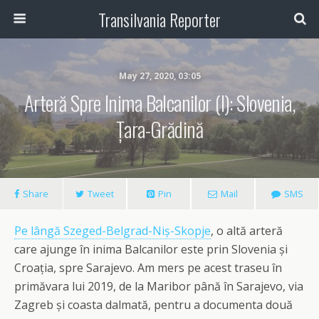
Transilvania Reporter
May 27, 2020, 03:05
Arteră Spre Inima Balcanilor (I): Slovenia,
Țara-Grădină
Share
Tweet
Pin
Mail
SMS
Pe lângă Szeged-Belgrad-Niș-Skopje
, o altă arteră
care ajunge în inima Balcanilor este prin Slovenia și
Croația, spre Sarajevo. Am mers pe acest traseu în
primăvara lui 2019, de la Maribor până în Sarajevo, via
Zagreb și coasta dalmată, pentru a documenta două