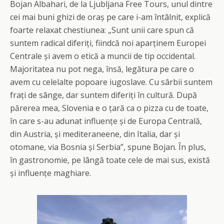
Bojan Albahari, de la Ljubljana Free Tours, unul dintre
cei mai buni ghizi de oraș pe care i-am întâlnit, explică
foarte relaxat chestiunea: „Sunt unii care spun că
suntem radical diferiți, fiindcă noi aparținem Europei
Centrale și avem o etică a muncii de tip occidental.
Majoritatea nu pot nega, însă, legătura pe care o
avem cu celelalte popoare iugoslave. Cu sârbii suntem
frați de sânge, dar suntem diferiți în cultură. După
părerea mea, Slovenia e o țară ca o pizza cu de toate,
în care s-au adunat influențe și de Europa Centrală,
din Austria, și mediteraneene, din Italia, dar și
otomane, via Bosnia și Serbia”, spune Bojan. În plus,
în gastronomie, pe lângă toate cele de mai sus, există
și influențe maghiare.