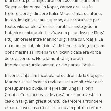
Mai târziu, pe la mijlocul anilor 2000, am ajuns prin
Slovenia, dar numai în Koper, câteva ore, sau în
trecere, spre și dinspre Italia. Mi-au rămas de atunci,
în cap, imagini cu sate superbe, ale cărora case par,
toate, vile, iar ale căror curți arată ca niște grădini
botanice miniaturale. Le văzusem pe undeva pe lângă
Ptuj, un orășel între Maribor și granița cu Croația. La
un moment dat, uluiți de cât de bine erau îngrijite, am
oprit mașina să întrebăm un localnic dacă era vorba
de ceva concurs. Ne-a lămurit că așa arată
întotdeauna curțile oamenilor din partea locului.
În consecință, am făcut planul de drum de la Cluj spre
Maribor astfel încât să revizitez acea zonă, chiar dacă
presupunea o buclă, la ieșirea din Ungaria, prin
Croația. Cum socoteala de acasă nu se potrivește cu
cea din târg, am greșit punctul de trecere a frontierei
croato-sloven, așa că nici ruta nu am putut-o reface.