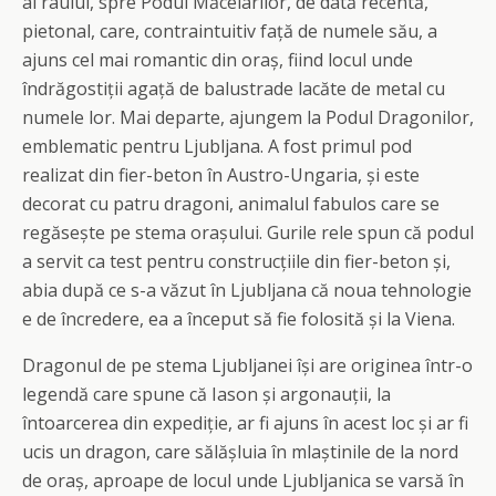
al râului, spre Podul Măcelarilor, de dată recentă,
pietonal, care, contraintuitiv față de numele său, a
ajuns cel mai romantic din oraș, fiind locul unde
îndrăgostiții agață de balustrade lacăte de metal cu
numele lor. Mai departe, ajungem la Podul Dragonilor,
emblematic pentru Ljubljana. A fost primul pod
realizat din fier-beton în Austro-Ungaria, și este
decorat cu patru dragoni, animalul fabulos care se
regăsește pe stema orașului. Gurile rele spun că podul
a servit ca test pentru construcțiile din fier-beton și,
abia după ce s-a văzut în Ljubljana că noua tehnologie
e de încredere, ea a început să fie folosită și la Viena.
Dragonul de pe stema Ljubljanei își are originea într-o
legendă care spune că Iason și argonauții, la
întoarcerea din expediție, ar fi ajuns în acest loc și ar fi
ucis un dragon, care sălășluia în mlaștinile de la nord
de oraș, aproape de locul unde Ljubljanica se varsă în