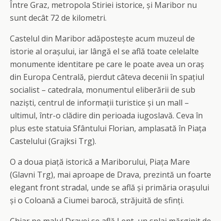
Între Graz, metropola Stiriei istorice, și Maribor nu
sunt decât 72 de kilometri.
Castelul din Maribor adăpostește acum muzeul de
istorie al orașului, iar lângă el se află toate celelalte
monumente identitare pe care le poate avea un oraș
din Europa Centrală, pierdut câteva decenii în spațiul
socialist – catedrala, monumentul eliberării de sub
naziști, centrul de informații turistice și un mall –
ultimul, într-o clădire din perioada iugoslavă. Ceva în
plus este statuia Sfântului Florian, amplasată în Piața
Castelului (Grajksi Trg).
O a doua piață istorică a Mariborului, Piața Mare
(Glavni Trg), mai aproape de Drava, prezintă un foarte
elegant front stradal, unde se află și primăria orașului
și o Coloană a Ciumei barocă, străjuită de sfinți.
Chiar pe malul Dravei se află Lent, un splai mărginit de