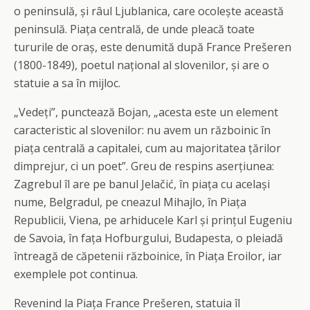
o peninsulă, și râul Ljublanica, care ocolește această
peninsulă. Piața centrală, de unde pleacă toate
tururile de oraș, este denumită după France Prešeren
(1800-1849), poetul național al slovenilor, și are o
statuie a sa în mijloc.
„Vedeți”, punctează Bojan, „acesta este un element
caracteristic al slovenilor: nu avem un războinic în
piața centrală a capitalei, cum au majoritatea țărilor
dimprejur, ci un poet”. Greu de respins aserțiunea:
Zagrebul îl are pe banul Jelačić, în piața cu același
nume, Belgradul, pe cneazul Mihajlo, în Piața
Republicii, Viena, pe arhiducele Karl și prințul Eugeniu
de Savoia, în fața Hofburgului, Budapesta, o pleiadă
întreagă de căpetenii războinice, în Piața Eroilor, iar
exemplele pot continua.
Revenind la Piața France Prešeren, statuia îl