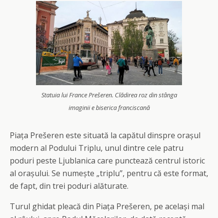
Statuia lui France Prešeren. Clădirea roz din stânga
imaginii e biserica franciscană
Piața Prešeren este situată la capătul dinspre orașul
modern al Podului Triplu, unul dintre cele patru
poduri peste Ljublanica care punctează centrul istoric
al orașului. Se numește „triplu”, pentru că este format,
de fapt, din trei poduri alăturate.
Turul ghidat pleacă din Piața Prešeren, pe același mal