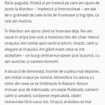
Nicio pagubă, fiindcă și pe traseul pe care am ajuns de
acolo la Maribor – împleticit și întortocheat – am dat
de o grămadă de sate la fel de frumoase și îngrijite, ca
cele din Austria.
În Maribor am ajuns când se înserase deja. Ne-am
cazat în aripa low-cost a hotelului Ibis din chiar miezul
orașului. Am vizitat apoi centrul istoric, liniștit, calm și
elegant al orașului. Am găsit exact ceea ce mă
așteptam – un burg central european pus la punct, cu
aer austriac și oameni bonomi.
A doua zi de dimineață, înainte de a pleca mai departe,
am vizitat orașul pe lumină. Atmosfera nu aduce cu
nimic din ceea ce se întâlnește în Balcani. Niciun
trotuar pus de mântuială, circulație fluidizată, oameni
calmi și amabili, curățenie impecabilă, clădiri
restaurate fără cusur etc. Orașul, al doilea cel mai