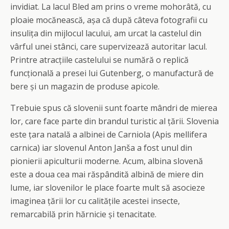
invidiat. La lacul Bled am prins o vreme mohorâtă, cu
ploaie mocănească, așa că după câteva fotografii cu
insulița din mijlocul lacului, am urcat la castelul din
vârful unei stânci, care supervizează autoritar lacul.
Printre atracțiile castelului se numără o replică
funcțională a presei lui Gutenberg, o manufactură de
bere și un magazin de produse apicole.
Trebuie spus că slovenii sunt foarte mândri de mierea
lor, care face parte din brandul turistic al țării. Slovenia
este țara natală a albinei de Carniola (Apis mellifera
carnica) iar slovenul Anton Janša a fost unul din
pionierii apiculturii moderne. Acum, albina slovenă
este a doua cea mai răspândită albină de miere din
lume, iar slovenilor le place foarte mult să asocieze
imaginea țării lor cu calitățile acestei insecte,
remarcabilă prin hărnicie și tenacitate.