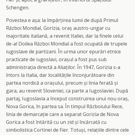
Schengen.
Povestea e așa: la împărțirea lumii de după Primul
Război Mondial, Gorizia, oraș austro-ungar cu
majoritate italiană, a revenit Italiei, dar la finele celui
de-al Doilea Război Mondial a fost ocupată de trupele
iugoslave de partizani. În urma unor epurări etnice
practicate de iugoslavi, orașul a fost pus sub
administrația directă a Aliaților. În 1947, Gorizia s-a
întors la Italia, dar localitățile înconjurătoare din
partea nordică a orașului, precum și linia ferată și
gara, au revenit Sloveniei, ca parte a Iugoslaviei. După
partaj, Iugoslavia a început construirea unui nou oraș,
Nova Gorica, în partea sa. În timpul Războiului Rece,
linia de demarcație care a separat Gorizia de Nova
Gorica a fost întărită cu un zid și încărcată cu
simbolistica Cortinei de Fier. Totuși, relațiile dintre cele