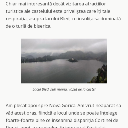
Chiar mai interesantă decât vizitarea atracțiilor
turistice ale castelului este priveliștea care îți taie
respirația, asupra lacului Bled, cu insulița sa dominată
de o turlă de biserica.
Lacul Bled, sub moină, văzut de la castel
Am plecat apoi spre Nova Gorica. Am vrut neapărat să
văd acest oraș, fiindcă e locul unde se poate înțelege
foarte-foarte bine ce înseamnă dispariția Cortinei de
Fier și, apoi, a granițelor, în interiorul Spațiului