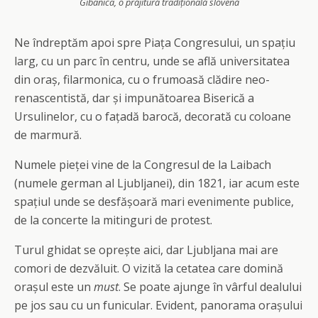
Gibanica, o prăjitură tradițională slovenă
Ne îndreptăm apoi spre Piața Congresului, un spațiu
larg, cu un parc în centru, unde se află universitatea
din oraș, filarmonica, cu o frumoasă clădire neo-
renascentistă, dar și impunătoarea Biserică a
Ursulinelor, cu o fațadă barocă, decorată cu coloane
de marmură.
Numele pieței vine de la Congresul de la Laibach
(numele german al Ljubljanei), din 1821, iar acum este
spațiul unde se desfășoară mari evenimente publice,
de la concerte la mitinguri de protest.
Turul ghidat se oprește aici, dar Ljubljana mai are
comori de dezvăluit. O vizită la cetatea care domină
orașul este un
must
. Se poate ajunge în vârful dealului
pe jos sau cu un funicular. Evident, panorama orașului