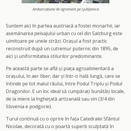
Ambarcațiune de agrement pe Ljubljanica
Suntem aici în partea austriacă a fostei monarhii, iar
asemănarea peisajului urban cu cel din Salzburg este
uimitoare pe unele străzi. Orașul a fost practic
reconstruit după un cutremur puternic din 1895, de
aici și uniformitatea stilurilor predominante.
Pe această parte se află și piața agroalimentară a
orașului, în aer liber, dar și într-o hală lungă, care se
întinde pe tot malul râului, între Podul Triplu și Podul
Dragonilor. E un loc ideal să cumpărați bunătăți locale,
de la miere la înghețată artizanală sau vin (3/4 din
Slovenia e podgorie).
Turul continuă cu o oprire în fața Catedralei Sfântul
Nicolae, decorată cu o poartă superb sculptată în