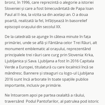
bronz, în 1996, care reprezintă o alegorie a istoriei
Sloveniei și care a fost binecuvântată de Papa Ioan
Paul al II-lea, la vizita sa din același an. O a doua
poartă, realizată la fel, înfățișează în basorelief
episcopii orașului din secolul XX.
De la catedrală se ajunge în câteva minute în fața
primăriei, unde se află și Fântâna celor Trei Râuri, alt
monument emblematic al orașului, reprezentând
principalele trei râuri care curg prin Slovenia: Krka,
Ljubljanica și Sava. Ljubljana a fost în 2016 Capitala
Verde a Europei, titulatură cu care localnicii încă se
mândresc. Bannere și steaguri cu logo-ul Ljubljana
2016 sunt încă arborate în toate spațiile publice
importante, inclusiv pe primărie.
Ne întoarcem apoi pe partea cealaltă a râului,
traversând Podul Pantofarilor, al patrulea pod istoric