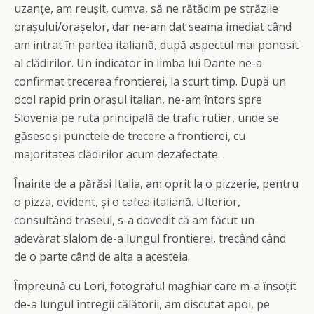
uzanțe, am reușit, cumva, să ne rătăcim pe străzile
orașului/orașelor, dar ne-am dat seama imediat când
am intrat în partea italiană, după aspectul mai ponosit
al clădirilor. Un indicator în limba lui Dante ne-a
confirmat trecerea frontierei, la scurt timp. După un
ocol rapid prin orașul italian, ne-am întors spre
Slovenia pe ruta principală de trafic rutier, unde se
găsesc și punctele de trecere a frontierei, cu
majoritatea clădirilor acum dezafectate.
Înainte de a părăsi Italia, am oprit la o pizzerie, pentru
o pizza, evident, și o cafea italiană. Ulterior,
consultând traseul, s-a dovedit că am făcut un
adevărat slalom de-a lungul frontierei, trecând când
de o parte când de alta a acesteia.
Împreună cu Lori, fotograful maghiar care m-a însoțit
de-a lungul întregii călătorii, am discutat apoi, pe