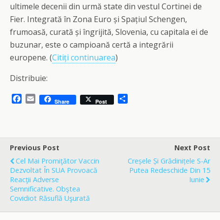
ultimele decenii din urmă state din vestul Cortinei de
Fier. Integrată în Zona Euro și Spațiul Schengen,
frumoasă, curată și îngrijită, Slovenia, cu capitala ei de
buzunar, este o campioană certă a integrării
europene. (
Citiți continuarea
)
Distribuie:
F
E
S
Share
Post
a
m
h
c
a
a
e
i
r
b
l
e
o
Previous Post
Next Post
o
Cel Mai Promiţător Vaccin
Creșele Și Grădinițele S-Ar
k
Dezvoltat În SUA Provoacă
Putea Redeschide Din 15
Reacţii Adverse
Iunie
Semnificative. Obştea
Covidiot Răsuflă Uşurată