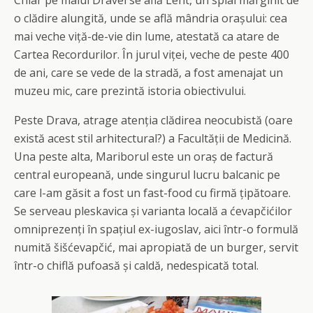
o clădire alungită, unde se află mândria orașului: cea
mai veche viță-de-vie din lume, atestată ca atare de
Cartea Recordurilor. În jurul viței, veche de peste 400
de ani, care se vede de la stradă, a fost amenajat un
muzeu mic, care prezintă istoria obiectivului.
Peste Drava, atrage atenția clădirea neocubistă (oare
există acest stil arhitectural?) a Facultății de Medicină.
Una peste alta, Mariborul este un oraș de factură
central europeană, unde singurul lucru balcanic pe
care l-am găsit a fost un fast-food cu firmă țipătoare.
Se serveau pleskavica și varianta locală a ćevapčićilor
omniprezenți în spațiul ex-iugoslav, aici într-o formulă
numită šišćevapčić, mai apropiată de un burger, servit
într-o chiflă pufoasă și caldă, nedespicată total.