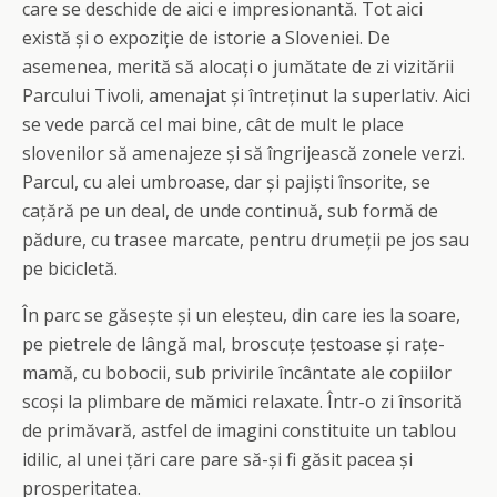
care se deschide de aici e impresionantă. Tot aici
există și o expoziție de istorie a Sloveniei. De
asemenea, merită să alocați o jumătate de zi vizitării
Parcului Tivoli, amenajat și întreținut la superlativ. Aici
se vede parcă cel mai bine, cât de mult le place
slovenilor să amenajeze și să îngrijească zonele verzi.
Parcul, cu alei umbroase, dar și pajiști însorite, se
cațără pe un deal, de unde continuă, sub formă de
pădure, cu trasee marcate, pentru drumeții pe jos sau
pe bicicletă.
În parc se găsește și un eleșteu, din care ies la soare,
pe pietrele de lângă mal, broscuțe țestoase și rațe-
mamă, cu bobocii, sub privirile încântate ale copiilor
scoși la plimbare de mămici relaxate. Într-o zi însorită
de primăvară, astfel de imagini constituite un tablou
idilic, al unei țări care pare să-și fi găsit pacea și
prosperitatea.