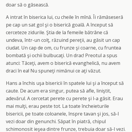
doar să o găsească.
A intrat în biserica lui, cu cheile în mînă. Îi rămăseseră
pe cap un sat gol şi o biserică goală. A început să
cerceteze zidurile. Ştia de la femeile bătrâne că
undeva, într-un colţ, răzuind pereţii, au găsit un cap
ciudat. Un cap de om, cu frunze şi coarne, cu fruntea
bombată şi ochii bulbucaţi. Un drac! Preotul a spus
atunci: Tăceţi, avem o biserică evanghelică, nu avem
draci în ea! Nu spuneţi nimănui ce aţi văzut.
Hans a închis uşa bisericii în spatele lui şi a început să
caute. De acum era singur, putea să afle, liniştit,
adevărul. A cercetat perete cu perete şi l-a găsit. Erau
mai mulţi, erau peste tot. La toate încheieturile
bisericii, pe toate coloanele, înspre tavan şi jos, să-l
vezi doar din genunchi. Săpat în piatră, chipul
schimonosit ieşea dintre frunze, trebuia doar să-l vezi.