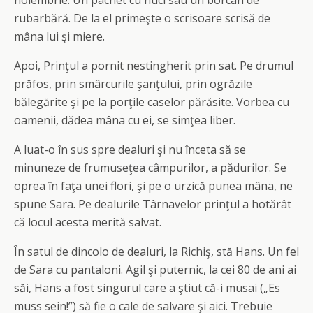
noiembrie. Un pachet cu nuci sau un borcan de
rubarbără. De la el primeşte o scrisoare scrisă de
mâna lui şi miere.
Apoi, Prinţul a pornit nestingherit prin sat. Pe drumul
prăfos, prin smârcurile şanţului, prin ogrăzile
bălegărite şi pe la porţile caselor părăsite. Vorbea cu
oamenii, dădea mâna cu ei, se simţea liber.
A luat-o în sus spre dealuri şi nu înceta să se
minuneze de frumuseţea câmpurilor, a pădurilor. Se
oprea în faţa unei flori, şi pe o urzică punea mâna, ne
spune Sara. Pe dealurile Târnavelor prinţul a hotărât
că locul acesta merită salvat.
În satul de dincolo de dealuri, la Richiş, stă Hans. Un fel
de Sara cu pantaloni. Agil şi puternic, la cei 80 de ani ai
săi, Hans a fost singurul care a ştiut că-i musai („Es
muss sein!”) să fie o cale de salvare şi aici. Trebuie