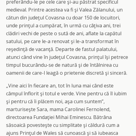
preferându-le pe cele care şi-au păstrat specificul
medieval. Printre acestea va fi şi Valea Zălanului, un
cătun din judeţul Covasna cu doar 150 de locuitori,
unde prinţul a cumpărat, în urmă cu câţiva ani, trei
clădiri vechi de peste o sută de ani, aflate la capătul
satului, pe care le-a renovat şi le-a transformat în
reşedinţă de vacanţă. Departe de fastul palatului,
atunci când vine în judeţul Covasna, prinţul îşi petrece
timpul bucurându-se de natură şi de întâlnirea cu
oamenii de care-l leagă o prietenie discretă şi sinceră.
„Vine aici în fiecare an, tot în luna mai când este
câmpul înflorit şi totul e verde. Vine pentru că îl iubim
şi pentru că îi plăcem noi, aşa cum suntem”,
marturiseşte Sara, mama Carolinei Fernolend,
directoarea Fundaţiei Mihai Eminescu. Bătrâna
săsoaică povesteşte cu simplitate şi căldură cum a
ajuns Prinţul de Wales să cunoască şi să iubeasca