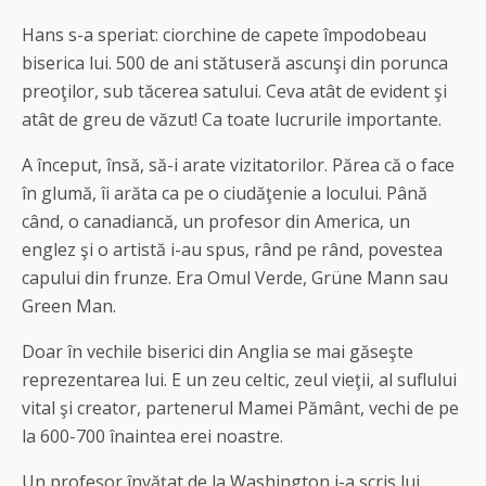
Hans s-a speriat: ciorchine de capete împodobeau
biserica lui. 500 de ani stătuseră ascunşi din porunca
preoţilor, sub tăcerea satului. Ceva atât de evident şi
atât de greu de văzut! Ca toate lucrurile importante.
A început, însă, să-i arate vizitatorilor. Părea că o face
în glumă, îi arăta ca pe o ciudăţenie a locului. Până
când, o canadiancă, un profesor din America, un
englez şi o artistă i-au spus, rând pe rând, povestea
capului din frunze. Era Omul Verde, Grüne Mann sau
Green Man.
Doar în vechile biserici din Anglia se mai găseşte
reprezentarea lui. E un zeu celtic, zeul vieţii, al suflului
vital şi creator, partenerul Mamei Pământ, vechi de pe
la 600-700 înaintea erei noastre.
Un profesor învăţat de la Washington i-a scris lui