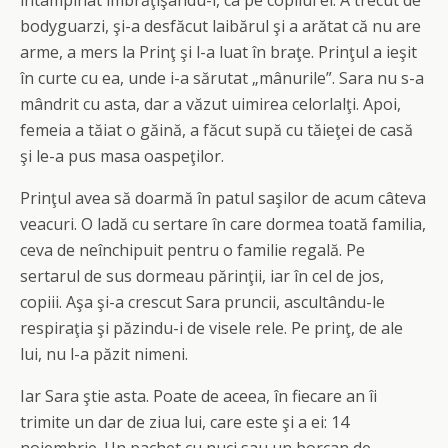
întâmpinat îmbrăţişându-l, ca pe copilul ei. A trecut de
bodyguarzi, şi-a desfăcut laibărul şi a arătat că nu are
arme, a mers la Prinţ şi l-a luat în braţe. Prinţul a ieşit
în curte cu ea, unde i-a sărutat „mânurile”. Sara nu s-a
mândrit cu asta, dar a văzut uimirea celorlalţi. Apoi,
femeia a tăiat o găină, a făcut supă cu tăieţei de casă
şi le-a pus masa oaspeţilor.
Prinţul avea să doarmă în patul saşilor de acum câteva
veacuri. O ladă cu sertare în care dormea toată familia,
ceva de neînchipuit pentru o familie regală. Pe
sertarul de sus dormeau părinţii, iar în cel de jos,
copiii. Aşa şi-a crescut Sara pruncii, ascultându-le
respiraţia şi păzindu-i de visele rele. Pe prinţ, de ale
lui, nu l-a păzit nimeni.
Iar Sara ştie asta. Poate de aceea, în fiecare an îi
trimite un dar de ziua lui, care este şi a ei: 14