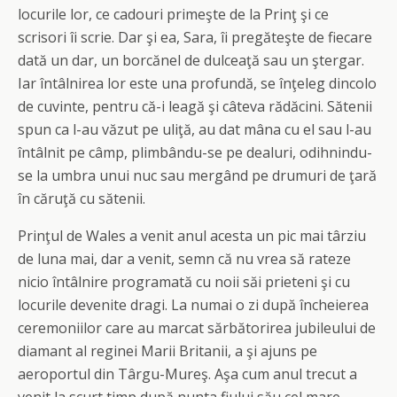
locurile lor, ce cadouri primeşte de la Prinţ şi ce
scrisori îi scrie. Dar şi ea, Sara, îi pregăteşte de fiecare
dată un dar, un borcănel de dulceaţă sau un ştergar.
Iar întâlnirea lor este una profundă, se înţeleg dincolo
de cuvinte, pentru că-i leagă şi câteva rădăcini. Sătenii
spun ca l-au văzut pe uliţă, au dat mâna cu el sau l-au
întâlnit pe câmp, plimbându-se pe dealuri, odihnindu-
se la umbra unui nuc sau mergând pe drumuri de ţară
în căruţă cu sătenii.
Prinţul de Wales a venit anul acesta un pic mai târziu
de luna mai, dar a venit, semn că nu vrea să rateze
nicio întâlnire programată cu noii săi prieteni şi cu
locurile devenite dragi. La numai o zi după încheierea
ceremoniilor care au marcat sărbătorirea jubileului de
diamant al reginei Marii Britanii, a şi ajuns pe
aeroportul din Târgu-Mureş. Aşa cum anul trecut a