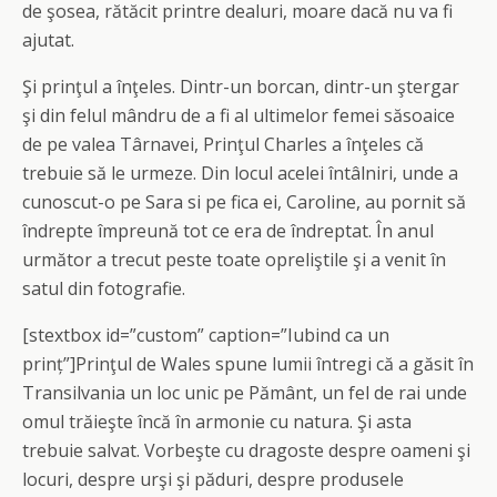
de şosea, rătăcit printre dealuri, moare dacă nu va fi
ajutat.
Şi prinţul a înţeles. Dintr-un borcan, dintr-un ştergar
şi din felul mândru de a fi al ultimelor femei săsoaice
de pe valea Târnavei, Prinţul Charles a înţeles că
trebuie să le urmeze. Din locul acelei întâlniri, unde a
cunoscut-o pe Sara si pe fica ei, Caroline, au pornit să
îndrepte împreună tot ce era de îndreptat. În anul
următor a trecut peste toate opreliştile şi a venit în
satul din fotografie.
[stextbox id=”custom” caption=”Iubind ca un
prinț”]Prinţul de Wales spune lumii întregi că a găsit în
Transilvania un loc unic pe Pământ, un fel de rai unde
omul trăieşte încă în armonie cu natura. Şi asta
trebuie salvat. Vorbeşte cu dragoste despre oameni şi
locuri, despre urşi şi păduri, despre produsele