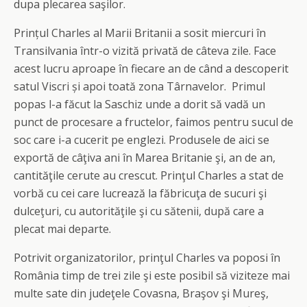
dupa plecarea saşilor.
Prințul Charles al Marii Britanii a sosit miercuri în
Transilvania într-o vizită privată de câteva zile. Face
acest lucru aproape în fiecare an de când a des­coperit
satul Viscri și apoi toată zona Târnavelor. Primul
popas l-a făcut la Saschiz unde a dorit să vadă un
punct de procesare a fructelor, faimos pentru sucul de
soc care i-a cucerit pe englezi. Produsele de aici se
exportă de câţiva ani în Marea Britanie şi, an de an,
cantităţile cerute au crescut. Prinţul Charles a stat de
vorbă cu cei care lucrează la făbricuţa de sucuri şi
dulceţuri, cu autorităţile şi cu sătenii, după care a
plecat mai departe.
Potrivit organizatorilor, prinţul Charles va poposi în
România timp de trei zile şi este posibil să viziteze mai
multe sate din judeţele Covasna, Braşov şi Mureş,