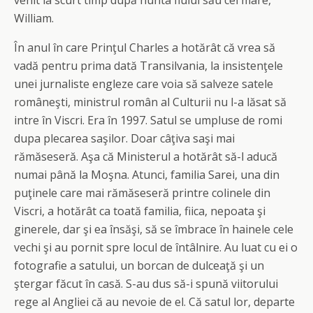
venit la scurt timp după nunta fiului său cel mare,
William.
În anul în care Prinţul Charles a hotărât că vrea să
vadă pentru prima dată Transilvania, la insistenţele
unei jurnaliste engleze care voia să salveze satele
româneşti, ministrul român al Culturii nu l-a lăsat să
intre în Viscri. Era în 1997. Satul se umpluse de romi
dupa plecarea saşilor. Doar câţiva saşi mai
rămăseseră. Aşa că Ministerul a hotărât să-l aducă
numai până la Moşna. Atunci, familia Sarei, una din
puţinele care mai rămăseseră printre colinele din
Viscri, a hotărât ca toată familia, fiica, nepoata şi
ginerele, dar şi ea însăşi, să se îmbrace în hainele cele
vechi şi au pornit spre locul de întâlnire. Au luat cu ei o
fotografie a satului, un borcan de dulceaţă şi un
ştergar făcut în casă. S-au dus să-i spună viitorului
rege al Angliei că au nevoie de el. Că satul lor, departe