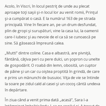
Acolo, în Viscri, în locul pestriţ de unde au plecat
aproape toţi saşii şi-n locul lor au venit romii, Prinţul
şi-a cumpărat o casă. E la numărul 163 de pe strada
principală. Vine în fiecare an, pe un drum desfundat,
plin de gropi şi surupături, vine la casa lui, la oamenii
care-l iubesc şi au nevoie de el ca să se cunoască pe
sine. Să găsească împreună calea.
„Mutti” dintre coline. Casa e albastră, are pivniţă,
fântână, câţiva peri cu pere dulci, un şopron cu unelte
de gospodărit. O roabă din lemn, obosită, un cuptor
de pâine şi un car cu oiştea proptită în grindă, de care
e prins un mănunchi de busuioc. Viţa de vie se întinde
la soare pe zidul cald al casei şi un cocoş cântă undeva
în depărtare.
În ziua când a venit prima dată „acasă”, Sara l-a