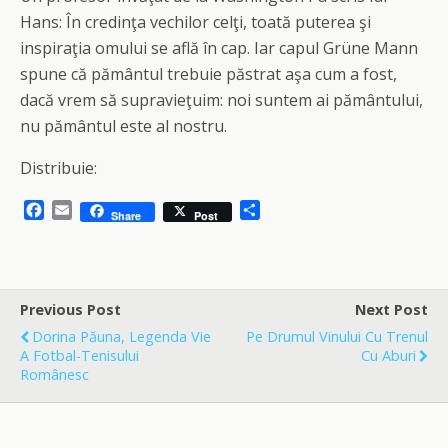
Hans: În credinţa vechilor celţi, toată puterea şi
inspiraţia omului se află în cap. Iar capul Grüne Mann
spune că pământul trebuie păstrat aşa cum a fost,
dacă vrem să supravieţuim: noi suntem ai pământului,
nu pământul este al nostru.
Distribuie:
F
E
S
Share
Post
a
m
h
c
a
a
e
i
r
b
l
e
o
Previous Post
Next Post
o
Dorina Păuna, Legenda Vie
Pe Drumul Vinului Cu Trenul
k
A Fotbal-Tenisului
Cu Aburi
Românesc