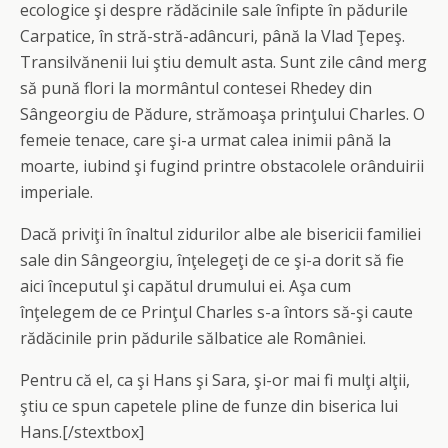
ecologice şi despre rădăcinile sale înfipte în pădurile
Carpatice, în stră-stră-adâncuri, până la Vlad Ţepeş.
Transilvănenii lui ştiu demult asta. Sunt zile când merg
să pună flori la mormântul contesei Rhedey din
Sângeorgiu de Pădure, strămoaşa prinţului Charles. O
femeie tenace, care şi-a urmat calea inimii până la
moarte, iubind şi fugind printre obstacolele orânduirii
imperiale.
Dacă priviţi în înaltul zidurilor albe ale bisericii familiei
sale din Sângeorgiu, înţelegeţi de ce şi-a dorit să fie
aici începutul şi capătul drumului ei. Aşa cum
înţelegem de ce Prinţul Charles s-a întors să-şi caute
rădăcinile prin pădurile sălbatice ale României.
Pentru că el, ca şi Hans şi Sara, şi-or mai fi mulţi alţii,
ştiu ce spun capetele pline de funze din biserica lui
Hans.[/stextbox]