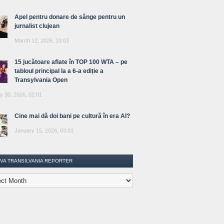
Apel pentru donare de sânge pentru un
jurnalist clujean
March 12, 2026, 10:03
15 jucătoare aflate în TOP 100 WTA – pe
tabloul principal la a 6-a ediție a
Transylvania Open
y 30, 2026, 02:01
Cine mai dă doi bani pe cultură în era AI?
January 15, 2026, 03:01
IVA TRANSILVANIA REPORTER
lvania
ter