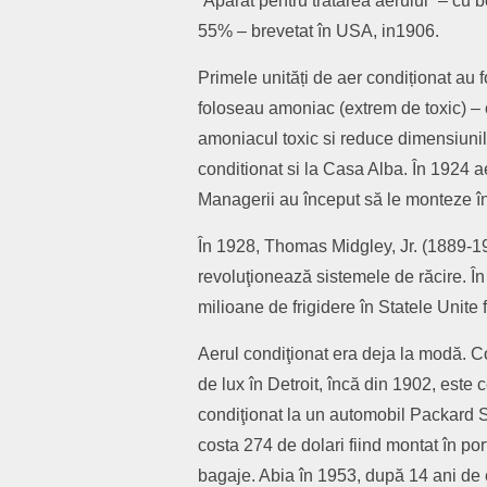
“Aparat pentru tratarea aerului” – cu 
55% – brevetat în USA, in1906.
Primele unități de aer condiționat au f
foloseau amoniac (extrem de toxic) – c
amoniacul toxic si reduce dimensiunile
conditionat si la Casa Alba. În 1924 
Managerii au început să le monteze în
În 1928, Thomas Midgley, Jr. (1889-1
revoluţionează sistemele de răcire. Î
milioane de frigidere în Statele Unite 
Aerul condiţionat era deja la modă.
de lux în Detroit, încă din 1902, este
condiţionat la un automobil Packard Su
costa 274 de dolari fiind montat în po
bagaje. Abia în 1953, după 14 ani de 