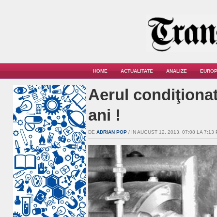
HOME
ACTUALITATE
ANALIZE
EUROP
Aerul condiţiona
ani !
DE
ADRIAN POP
/ IN AUGUST 12, 2013, 07:08 LA 7:13 