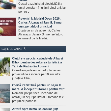
Costul gazului și al electricității a
urcat constant în ultimii cinci ani, iar
pentru o
Reveniri la Madrid Open 2026:
Carlos Alcaraz și Jannik Sinner
sunt pe tabloul principal
După un an de absență, Carlos
Alcaraz și Jannik Sinner se întorc
în turneul de la Madrid.
TINAȚIE DE VACANȚĂ
Clujul s-a asociat cu județele Alba și
Bihor pentru dezvoltarea turistică a
Țării de Piatră din Apuseni
Consilierii județeni au adoptat astăzi
proiectul de asociere pe 10 ani între
județele Alba,
Ofertă irezistibilă pentru un sejur la
mare. A început ”Litoralul pentru toți”
Românii pot petrece, începând de
astăzi, un sejur pe litoralul românesc cu
preţuri ce pornesc
Arteră spre inima Balcanilor (III):