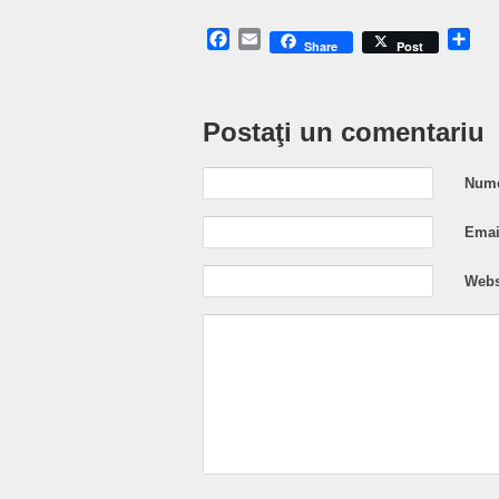
Facebook
Email
Sh
Share
Post
Postaţi un comentariu
Nume
Email
Webs