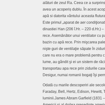
alături de zeul Ra. Ceea ce a surprins
avea un acoperiș dublu. În acest acop
apă si datorita vântului aceasta flutur
Este primul „aparat de aer condiţionat”
dinastiei Han (206 î.Hr. – 220 d.Hr.) –
rece. Asemănător unui ventilator cu p
bazin cu apă rece. Prin mişcarea palet
nişte guri de ventilaţie săpate în zidu
care nu era o mare problemă pentru chi
lume, au gândit şi ei un sistem de răc
transportau apa rece prin zidurile cas
Desigur, numai romanii bogaţi îşi pe
Odată cu marile descoperiri ale secol
Faraday, Bell, Hertz, Edison, Hewitt, Te
luminii.James Abram Garfield (1831 –1
Americii și al doilea președinte ameri