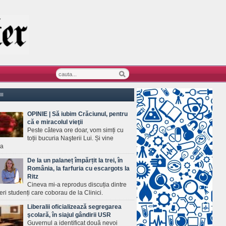
II
OPINIE | Să iubim Crăciunul, pentru
că e miracolul vieţii
Peste câteva ore doar, vom simți cu
toții bucuria Naşterii Lui. Și vine
ea
De la un palaneț împărțit la trei, în
România, la farfuria cu escargots la
Ritz
Cineva mi-a reprodus discuția dintre
ineri studenți care coborau de la Clinici.
Liberalii oficializează segregarea
şcolară, în siajul gândirii USR
Guvernul a identificat două nevoi