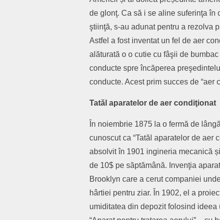
de glonţ. Ca să i se aline suferinţa în
ştiinţă, s-au adunat pentru a rezolva 
Astfel a fost inventat un fel de aer co
alăturată o o cutie cu fâşii de bumbac
conducte spre încăperea preşedintelui.
conducte. Acest prim succes de “aer c
Tatăl aparatelor de aer condiţionat
În noiembrie 1875 la o fermă de lângă
cunoscut ca “Tatăl aparatelor de aer c
absolvit în 1901 ingineria mecanică ș
de 10$ pe săptămână. Invenţia aparatul
Brooklyn care a cerut companiei unde l
hârtiei pentru ziar. În 1902, el a proie
umiditatea din depozit folosind ideea u