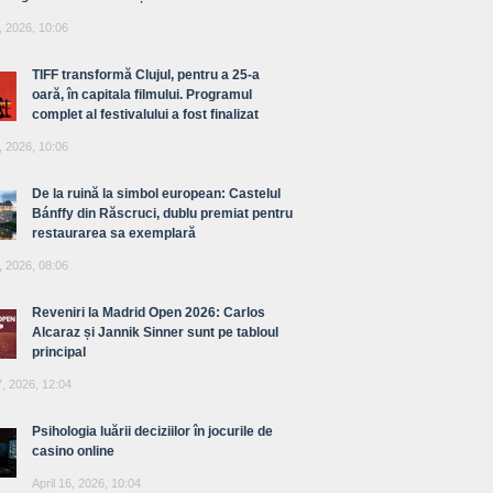
, 2026, 10:06
TIFF transformă Clujul, pentru a 25-a
oară, în capitala filmului. Programul
complet al festivalului a fost finalizat
, 2026, 10:06
De la ruină la simbol european: Castelul
Bánffy din Răscruci, dublu premiat pentru
restaurarea sa exemplară
, 2026, 08:06
Reveniri la Madrid Open 2026: Carlos
Alcaraz și Jannik Sinner sunt pe tabloul
principal
7, 2026, 12:04
Psihologia luării deciziilor în jocurile de
casino online
April 16, 2026, 10:04