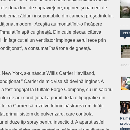
 cele două luni de supravieţuire, ingineri şi oameni de
problema căldurii insuportabile din camera preşedintelui.
ndiţionat modern.. Aceştia au montat într-o încăpere
 înmuiat în apă cu gheaţă. Din cutie plecau câteva
CEL
 În faţa cutiei un ventilator împingea aerul rece prin
ondiţionat”, a consumat însă tone de gheaţă.
June 1
 New York, s-a născut Willis Carrier Havilland,
ondiţionat ” Carrier de mic visa să devină inginer. A
i a fost angajat la Buffalo Forge Company, cu un salariu
ui de aer condiţionat a pornit de la o tipografie din
ucra Carrier să rezolve tehnic păstrarea umidităţii
ctat primul sistem de pulverizare, care controla
Palme
nei duze tip spray pentru insecticid. A aparut astfel
proiec
cinem