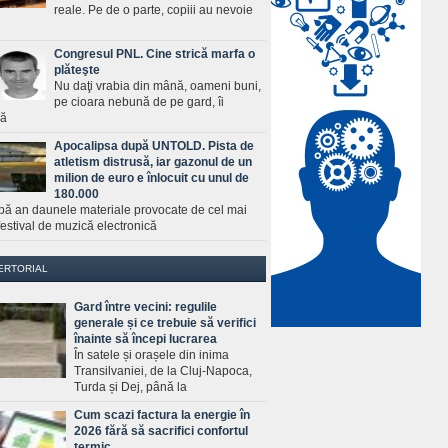
reale. Pe de o parte, copiii au nevoie
Congresul PNL. Cine strică marfa o
plăteşte
Nu daţi vrabia din mână, oameni buni,
pe cioara nebună de pe gard, îi
ră
Apocalipsa după UNTOLD. Pista de
atletism distrusă, iar gazonul de un
milion de euro e înlocuit cu unul de
180.000
pă an daunele materiale provocate de cel mai
estival de muzică electronică
ERTORIAL
Gard între vecini: regulile
generale și ce trebuie să verifici
înainte să începi lucrarea
În satele și orașele din inima
Transilvaniei, de la Cluj-Napoca,
Turda și Dej, până la
Cum scazi factura la energie în
2026 fără să sacrifici confortul
termic