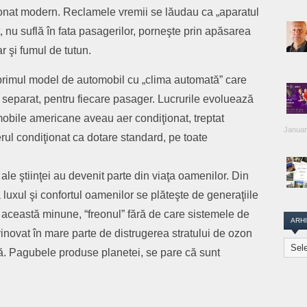
ionat modern. Reclamele vremii se lăudau ca „aparatul
 nu suflă în fata pasagerilor, porneşte prin apăsarea
r şi fumul de tutun.
 primul model de automobil cu „clima automată” care
ce separat, pentru fiecare pasager. Lucrurile evoluează
mobile americane aveau aer condiţionat, treptat
Januar
rul condiţionat ca dotare standard, pe toate
ale ştiinţei au devenit parte din viaţa oamenilor. Din
 luxul şi confortul oamenilor se plăteşte de generaţiile
 această minune, “freonul” fără de care sistemele de
ARH
e vinovat în mare parte de distrugerea stratului de ozon
Arhiva
lă. Pagubele produse planetei, se pare că sunt
Transi
Repor