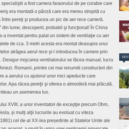
 specialiştii a fost camera faraonului de pe corabie care
eriş era montată o pânză care era mereu stropită cu
a între pereţi şi producea un pic de aer rece cameră.
 din lume, descoperit, probabil şi funcţional! În China
 s-a inventat pentru palat un sistem de ventilaţie cu aer
alete de cca. 3 metri acesta era montat deasupra unui
elor atrăgea aerul rece şi-l introducea în camere prin
DES
ri. Desigur mişcarea ventilatorului se făcea manual, lucru
nezi. Romanii, printre cei mai renumiti constructori din
ire a aerului cu ajutorul unor mici apeducte care
elor. Apa răcea pereţii şi oferea o atmosferă mai plăcută.
rmiteau un asemenea lux.
ului XVIII, a unor inventatori de excepţie precum Ohm,
sla, şi mulţi alţii lucrurile au evoluat cu viteza
881) cel de-al XX-lea președinte al Statelor Unite ale
can asasint, a murit în urma unei septicemii provocate