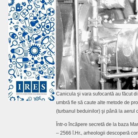
Canicula şi vara sufocantă au făcut d
umbră fie să caute alte metode de prot
(turbanul beduinilor) şi până la aerul 
Într-o încăpere secretă de la baza Ma
– 2566 î.Hr., arheologii descoperă cor