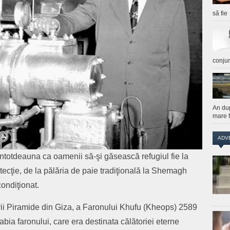
să fie
conju
An du
mare f
ADV
intotdeauna ca oamenii să-şi găsească refugiul fie la
ecţie, de la pălăria de paie tradiţională la Shemagh
condiţionat.
rii Piramide din Giza, a Faronului Khufu (Kheops) 2589
abia faronului, care era destinata călătoriei eterne