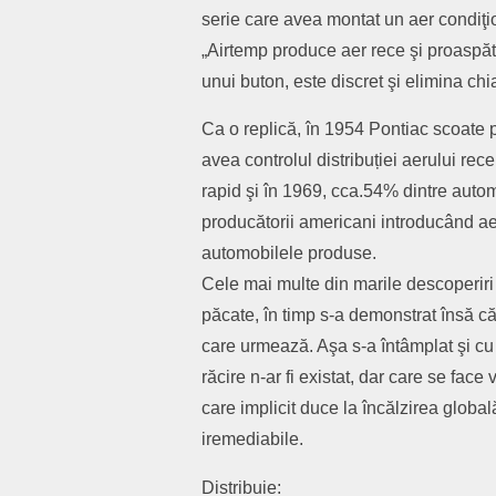
serie care avea montat un aer condiţ
„Airtemp produce aer rece şi proaspăt,
unui buton, este discret şi elimina chia
Ca o replică, în 1954 Pontiac scoate
avea controlul distribuției aerului re
rapid şi în 1969, cca.54% dintre auto
producătorii americani introducând ae
automobilele produse.
Cele mai multe din marile descoperiri 
păcate, în timp s-a demonstrat însă că
care urmează. Aşa s-a întâmplat şi cu
răcire n-ar fi existat, dar care se fac
care implicit duce la încălzirea globa
iremediabile.
Distribuie: