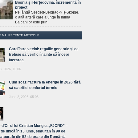
Bosnia și Herțegovina, încremenită în
proiect
Pe lângă Szeged-Belgrad-Niș-Skopje,
o altă arteră care ajunge în inima
Balcanilor este prin
E MAI RECENTE ARTICOLE
Gard între vecini: regulile generale și ce
trebuie să verifici înainte să începi
lucrarea
8, 2026, 10:06
Cum scazi factura la energie în 2026 fără
să sacrifici confortul termic
June 2, 2026, 05:06
 d’Or-ul lui Cristian Mungiu, „FJORD” –
ție unică în 13 iunie, simultan în 90 de
atografe din 52 de orașe din România