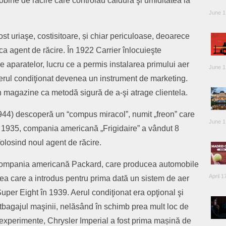
bobine de răcire care controlau căldura şi umiditatea la
June 1
ost uriaşe, costisitoare, și chiar periculoase, deoarece
a agent de răcire. În 1922 Carrier înlocuieşte
 aparatelor, lucru ce a permis instalarea primului aer
June 1
aerul condiţionat devenea un instrument de marketing.
 magazine ca metodă sigură de a-şi atrage clientela.
944) descoperă un “compus miracol”, numit „freon” care
June 1
n 1935, compania americană „Frigidaire” a vândut 8
folosind noul agent de răcire.
 Compania americană Packard, care producea automobile
April 1
 cea care a introdus pentru prima dată un sistem de aer
per Eight în 1939. Aerul condiţionat era opţional şi
rtbagajul maşinii, nelăsând în schimb prea mult loc de
experimente, Chrysler Imperial a fost prima mașină de