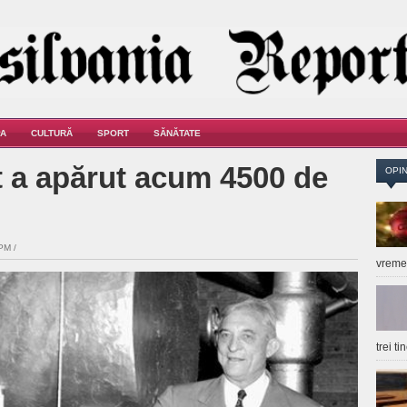
A
CULTURĂ
SPORT
SĂNĂTATE
t a apărut acum 4500 de
OPIN
PM /
vrem
trei t