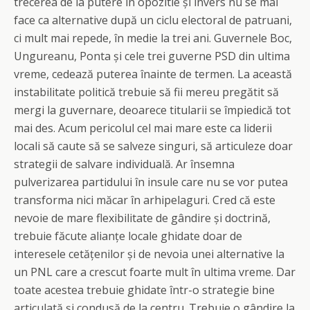
trecerea de la putere în opozitie și invers nu se mai
face ca alternative după un ciclu electoral de patruani,
ci mult mai repede, în medie la trei ani. Guvernele Boc,
Ungureanu, Ponta și cele trei guverne PSD din ultima
vreme, cedează puterea înainte de termen. La această
instabilitate politică trebuie să fii mereu pregătit să
mergi la guvernare, deoarece titularii se împiedică tot
mai des. Acum pericolul cel mai mare este ca liderii
locali să caute să se salveze singuri, să articuleze doar
strategii de salvare individuală. Ar însemna
pulverizarea partidului în insule care nu se vor putea
transforma nici măcar în arhipelaguri. Cred că este
nevoie de mare flexibilitate de gândire și doctrină,
trebuie făcute alianțe locale ghidate doar de
interesele cetățenilor și de nevoia unei alternative la
un PNL care a crescut foarte mult în ultima vreme. Dar
toate acestea trebuie ghidate într-o strategie bine
articulată și condusă de la centru. Trebuie o gândire la