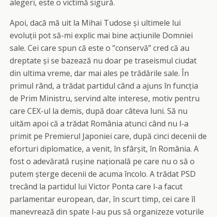
alegeri, este o victimă sigură.
Apoi, dacă mă uit la Mihai Tudose și ultimele lui
evoluții pot să-mi explic mai bine acțiunile Domniei
sale. Cei care spun că este o ”conservă” cred că au
dreptate și se bazează nu doar pe traseismul ciudat
din ultima vreme, dar mai ales pe trădările sale. În
primul rând, a trădat partidul când a ajuns în funcția
de Prim Ministru, servind alte interese, motiv pentru
care CEX-ul la demis, după doar câteva luni. Să nu
uităm apoi că a trădat România atunci când nu l-a
primit pe Premierul Japoniei care, după cinci decenii de
eforturi diplomatice, a venit, în sfârșit, în România. A
fost o adevărată rușine națională pe care nu o să o
putem șterge decenii de acuma încolo. A trădat PSD
trecând la partidul lui Victor Ponta care l-a facut
parlamentar european, dar, în scurt timp, cei care îl
manevrează din spate l-au pus să organizeze voturile