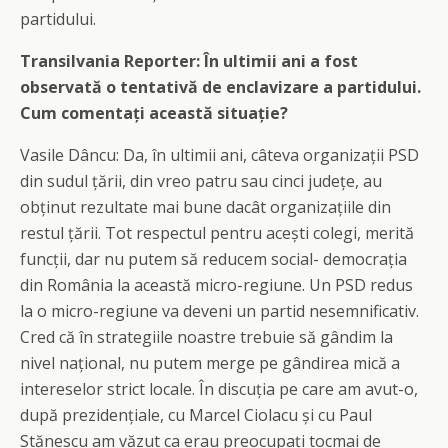
partidului.
Transilvania Reporter: În ultimii ani a fost
observată o tentativă de enclavizare a partidului.
Cum comentați această situație?
Vasile Dâncu: Da, în ultimii ani, câteva organizații PSD
din sudul țării, din vreo patru sau cinci județe, au
obținut rezultate mai bune dacât organizațiile din
restul țării. Tot respectul pentru acești colegi, merită
funcții, dar nu putem să reducem social- democrația
din România la această micro-regiune. Un PSD redus
la o micro-regiune va deveni un partid nesemnificativ.
Cred că în strategiile noastre trebuie să gândim la
nivel național, nu putem merge pe gândirea mică a
intereselor strict locale. În discuția pe care am avut-o,
după prezidențiale, cu Marcel Ciolacu și cu Paul
Stănescu am văzut ca erau preocupați tocmai de