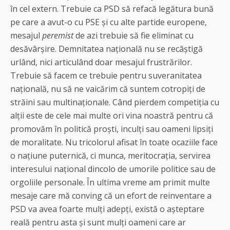
în cel extern. Trebuie ca PSD să refacă legătura bună
pe care a avut-o cu PSE și cu alte partide europene,
mesajul
peremist
de azi trebuie să fie eliminat cu
desăvârșire. Demnitatea națională nu se recâștigă
urlând, nici articulând doar mesajul frustrărilor.
Trebuie să facem ce trebuie pentru suveranitatea
națională, nu să ne vaicărim că suntem cotropiți de
străini sau multinaționale. Când pierdem competiția cu
alții este de cele mai multe ori vina noastră pentru că
promovăm în politică proști, inculți sau oameni lipsiți
de moralitate. Nu tricolorul afisat în toate ocaziile face
o națiune puternică, ci munca, meritocrația, servirea
interesului național dincolo de umorile politice sau de
orgoliile personale. În ultima vreme am primit multe
mesaje care mă conving că un efort de reinventare a
PSD va avea foarte mulți adepți, există o așteptare
reală pentru asta și sunt mulți oameni care ar