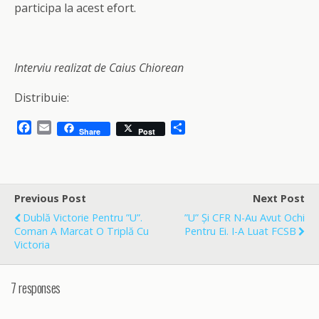
participa la acest efort.
Interviu realizat de Caius Chiorean
Distribuie:
F
E
S
Share
Post
a
m
h
c
a
a
e
i
r
b
l
e
o
Previous Post
Next Post
o
Dublă Victorie Pentru ”U”.
”U” Și CFR N-Au Avut Ochi
k
Coman A Marcat O Triplă Cu
Pentru Ei. I-A Luat FCSB
Victoria
7 responses