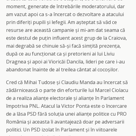
moment, generate de întrebările moderatorului, dar
am vazut apoi ca s-a încercat o dezvoltare a atacului
prin diferiți pupili și lefegii. Am așteptat să văd ce
resurse are această campanie și mi-am dat seama că
este destul de puțin influent acest grup de la Craiova,
mai degrabă se chinuie să-și facă simțită prezența,
după ce au funcționat ca și pretorieni ai lui Liviu
Dragnea și apoi ai Vioricăi Dancila, lideri pe care i-au
abandonat înainte de al treilea cântat al cocoșilor.
Cred că Mihai Tudose și Claudiu Manda au încercat să
zădărnicească o parte din eforturile lui Marcel Ciolacu
de a realiza alianțe electorale și alianțe în Parlament
împotriva PNL. Atacul la Victor Ponta este o încercare
de a lăsa PSD fără soluția unei alianțe politice cu PRO
România și aceasta îi avantajează doar pe adversarii
politici. Un PSD izolat în Parlament și în viitoarele