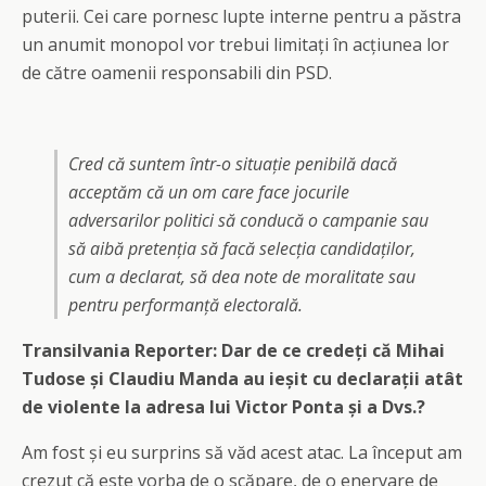
puterii. Cei care pornesc lupte interne pentru a păstra
un anumit monopol vor trebui limitați în acțiunea lor
de către oamenii responsabili din PSD.
Cred că suntem într-o situație penibilă dacă
acceptăm că un om care face jocurile
adversarilor politici să conducă o campanie sau
să aibă pretenția să facă selecția candidaților,
cum a declarat, să dea note de moralitate sau
pentru performanță electorală.
Transilvania Reporter: Dar de ce credeți că Mihai
Tudose și Claudiu Manda au ieșit cu declarații atât
de violente la adresa lui Victor Ponta și a Dvs.?
Am fost și eu surprins să văd acest atac. La început am
crezut că este vorba de o scăpare, de o enervare de