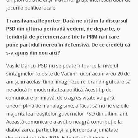
jocurile politice locale.
Transilvania Reporter: Dacă ne uităm la discursul
PSD din ultima perioadă vedem, de departe, o
tendință de peremerizare (de la PRM n.r) care
pune partidul mereu în defensivă. De ce credeți că
s-a ajuns din nou aici?
Vasile Dâncu: PSD nu se poate întoarce la nivelul
sintagmelor folosite de Vadim Tudor acum vreo 20 de
ani și, în același timp, imagineze re-brandingul care să
ne aducă în modernitatea politică. Acest tip de
comunicare primitivă, de o agresivitate vulgară,
uneori plină de mahalagisme, a făcut să nu fie vizibile
majoritatea reușitelor guvernelor PSD din ultimii ani.
Această comunicare a avut o neagră contribuție la
diabolizarea partidului și la pierderea a jumătate
dintre votanții din 2016. Este păcat că munca