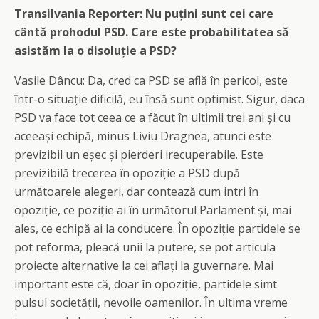
Transilvania Reporter: Nu puțini sunt cei care
cântă prohodul PSD. Care este probabilitatea să
asistăm la o disoluție a PSD?
Vasile Dâncu: Da, cred ca PSD se află în pericol, este
într-o situație dificilă, eu însă sunt optimist. Sigur, daca
PSD va face tot ceea ce a făcut în ultimii trei ani și cu
aceeași echipă, minus Liviu Dragnea, atunci este
previzibil un eșec și pierderi irecuperabile. Este
previzibilă trecerea în opoziție a PSD după
următoarele alegeri, dar contează cum intri în
opoziție, ce poziție ai în următorul Parlament și, mai
ales, ce echipă ai la conducere. În opoziție partidele se
pot reforma, pleacă unii la putere, se pot articula
proiecte alternative la cei aflați la guvernare. Mai
important este că, doar în opoziție, partidele simt
pulsul societății, nevoile oamenilor. În ultima vreme