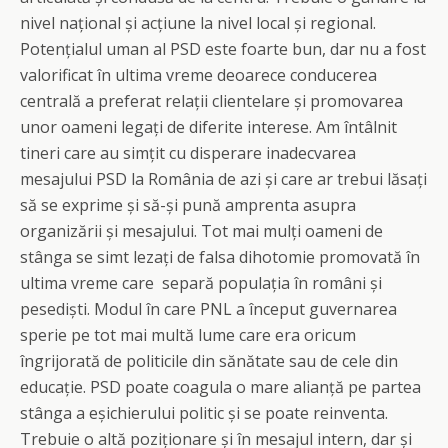
nivel național și acțiune la nivel local și regional.
Potențialul uman al PSD este foarte bun, dar nu a fost
valorificat în ultima vreme deoarece conducerea
centrală a preferat relații clientelare și promovarea
unor oameni legați de diferite interese. Am întâlnit
tineri care au simțit cu disperare inadecvarea
mesajului PSD la România de azi și care ar trebui lăsați
să se exprime și să-și pună amprenta asupra
organizării și mesajului. Tot mai mulți oameni de
stânga se simt lezați de falsa dihotomie promovată în
ultima vreme care separă populația în români și
pesediști. Modul în care PNL a început guvernarea
sperie pe tot mai multă lume care era oricum
îngrijorată de politicile din sănătate sau de cele din
educație. PSD poate coagula o mare alianță pe partea
stânga a eșichierului politic și se poate reinventa.
Trebuie o altă poziționare și în mesajul intern, dar și