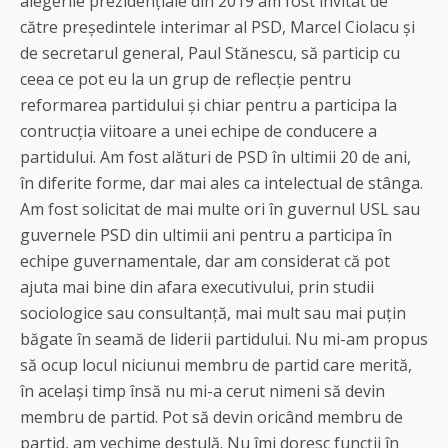
alegerile prezidențiale din 2019 am fost invitat de
către președintele interimar al PSD, Marcel Ciolacu și
de secretarul general, Paul Stănescu, să particip cu
ceea ce pot eu la un grup de reflecție pentru
reformarea partidului și chiar pentru a participa la
contrucția viitoare a unei echipe de conducere a
partidului. Am fost alături de PSD în ultimii 20 de ani,
în diferite forme, dar mai ales ca intelectual de stânga.
Am fost solicitat de mai multe ori în guvernul USL sau
guvernele PSD din ultimii ani pentru a participa în
echipe guvernamentale, dar am considerat că pot
ajuta mai bine din afara executivului, prin studii
sociologice sau consultanță, mai mult sau mai puțin
băgate în seamă de liderii partidului. Nu mi-am propus
să ocup locul niciunui membru de partid care merită,
în același timp însă nu mi-a cerut nimeni să devin
membru de partid. Pot să devin oricând membru de
partid, am vechime destulă. Nu îmi doresc funcții în