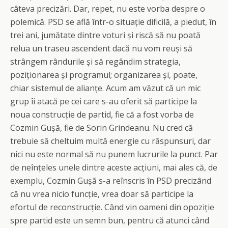
câteva precizări. Dar, repet, nu este vorba despre o
polemică. PSD se află într-o situație dificilă, a piedut, în
trei ani, jumătate dintre voturi și riscă să nu poată
relua un traseu ascendent dacă nu vom reuși să
strângem rândurile și să regândim strategia,
poziționarea și programul; organizarea și, poate,
chiar sistemul de alianțe. Acum am văzut că un mic
grup îi atacă pe cei care s-au oferit să participe la
noua construcție de partid, fie că a fost vorba de
Cozmin Gușă, fie de Sorin Grindeanu. Nu cred că
trebuie să cheltuim multă energie cu răspunsuri, dar
nici nu este normal să nu punem lucrurile la punct. Par
de neînțeles unele dintre aceste acțiuni, mai ales că, de
exemplu, Cozmin Gușă s-a reînscris în PSD precizând
că nu vrea nicio funcție, vrea doar să participe la
efortul de reconstrucție. Când vin oameni din opoziție
spre partid este un semn bun, pentru că atunci când