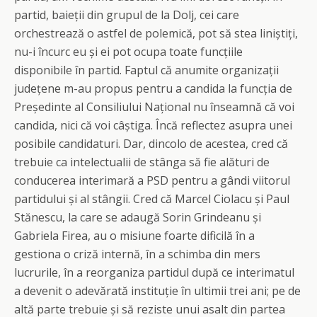
partid, baieții din grupul de la Dolj, cei care
orchestrează o astfel de polemică, pot să stea liniștiți,
nu-i încurc eu și ei pot ocupa toate funcțiile
disponibile în partid. Faptul că anumite organizații
județene m-au propus pentru a candida la funcția de
Președinte al Consiliului Național nu înseamnă că voi
candida, nici că voi câștiga. Încă reflectez asupra unei
posibile candidaturi. Dar, dincolo de acestea, cred că
trebuie ca intelectualii de stânga să fie alături de
conducerea interimară a PSD pentru a gândi viitorul
partidului și al stângii. Cred că Marcel Ciolacu și Paul
Stănescu, la care se adaugă Sorin Grindeanu și
Gabriela Firea, au o misiune foarte dificilă în a
gestiona o criză internă, în a schimba din mers
lucrurile, în a reorganiza partidul după ce interimatul
a devenit o adevărată instituție în ultimii trei ani; pe de
altă parte trebuie și să reziste unui asalt din partea