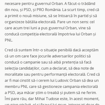
necesare pentru guvernul Orban. A făcut-o trădând
din nou, și PSD, și PRO România. La scurt timp, cred că
a primit o nouă misiune, să se întoarcă în partid și să
organizeze bătălia electorală. Pare un non sens: cel
care acum trei luni a pus guvernul Orban, vine să
conducă competiția electorală împotriva lui Orban și
PNL.
Cred că suntem într-o situație penibilă dacă acceptăm
că un om care face jocurile adversarilor politici să
conducă o campanie sau să aibă pretenția să facă
selecția candidaților, cum a declarat, să dea note de
moralitate sau pentru performanță electorală. Cred că
ar fi mai cinstit să-i cerem lui Ludovic Orban să dea un
membru PNL care să gestioneze campania electorală
a PSD, așa măcar știm o treabă și putem să ne ferim.
Îmi pare rău, dar Mihai Tudose este, în acest moment,
un pion otrăvit, el și firavul lui grup, interesați doar de