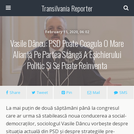
Transilvania Reporter
February 15, 2020, 06:02
Vasile Dâncu: PSD Poate Coagula O Mare
Alianță Pe Partea Stângă A Eșichierului
Politic Și Se Poate Reinventa
Share
Tweet
Pin
Mail
SMS
La mai puțin de două săptămâni până la congresul
care ar urma să stabilească noua conducerea a social-
democraților, sociologul Vasile Dâncu vorbește despre
situația actuală din PSD și despre strategiile pre-