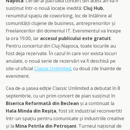
Napoca
. Cel de-al patrulea concert din acest an va fi
susținut într-o nouă locație inedită:
Cluj Hub
,
renumitul spațiu de coworking, loc de întâlnire al
comunității clujene de business, antreprenorilor și
freelancerilor din domeniul IT. Evenimentul va începe
la ora 19.00, iar
accesul publicului este gratuit
.
Pentru concertul din Cluj-Napoca, toate locurile au
fost deja rezervate. În cazul în care vor exista locuri
anulate, o nouă serie de rezervări va fi deschisă pe
site-ul oficial
Classic Unlimited
, cu două zile înainte de
eveniment.
Cea de-a șasea ediție Classic Unlimited a debutat în 8
septembrie, cu un prim concert de pian susținut în
Biserica Reformată din Beclean
și a continuat la
Hala Minda din Reșița
, fost sit industrial reconvertiti
într-un spațiu pentru comunicate și industriile creative
și la
Mina Petrila din Petroșani
. Turneul național de