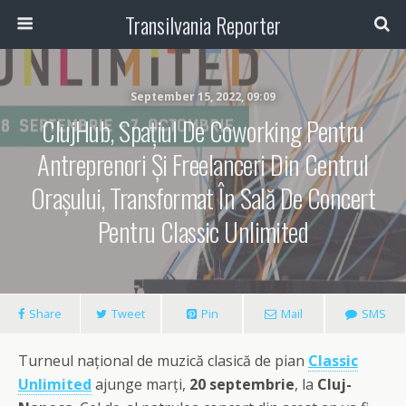
Transilvania Reporter
September 15, 2022, 09:09
ClujHub, Spațiul De Coworking Pentru
Antreprenori Și Freelanceri Din Centrul
Orașului, Transformat În Sală De Concert
Pentru Classic Unlimited
Share
Tweet
Pin
Mail
SMS
Turneul național de muzică clasică de pian
Classic
Unlimited
ajunge marți,
20 septembrie
, la
Cluj-