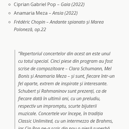
Ciprian Gabriel Pop –
Gaia (2022)
Anamaria Meza –
Ansia (2022)
Frédéric Chopin – Andante spianato și Marea
Poloneză, op.22
”Repertoriul concertelor din acest an este unul
cu totul special. Cinci piese din program au fost
scrise de compozitoare – Clara Schumann, Mel
Bonis și Anamaria Meza – și sunt, fiecare într-un
fel aparte, extrem de inspirate și interesante.
Schubert și Rahmaninov sunt prezenți, ca de
fiecare dată în ultimii ani, cu un preludiu,
respectiv un impromptu, scurte bijuterii
muzicale. Concertele vor începe, în tradiția
Classic Unlimited, cu un intermezzo de Brahms,
iar Cip Pop ne-a scris din nou o piesă superbă,