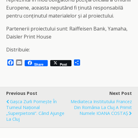
Europene, aceasta neputând fi ținută responsabilă
pentru conținutul materialelor și al proiectului.
Partenerii proiectului sunt: Raiffeisen Bank, Yamaha,
Daisler Print House
Distribuie:
F
E
S
Share
Post
a
m
h
c
a
a
e
i
r
b
l
e
o
Previous Post
Next Post
o
Gașca Zurli Pornește În
Mediateca Institutului Francez
k
Turneul Național
Din România La Cluj A Primit
„Superpietonii”. Când Ajunge
Numele IOANA COSTAȘ
La Cluj