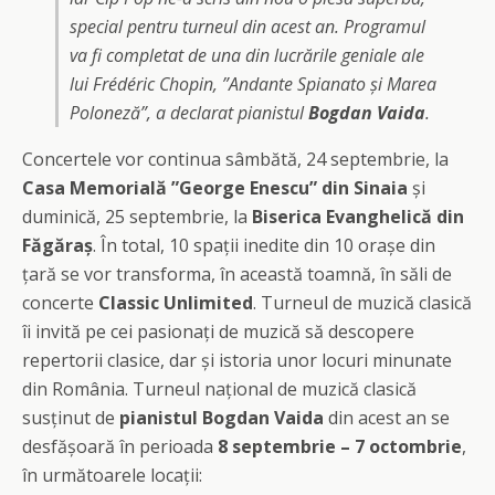
special pentru turneul din acest an. Programul
va fi completat de una din lucrările geniale ale
lui Frédéric Chopin, ”Andante Spianato și Marea
Poloneză”, a declarat pianistul
Bogdan Vaida
.
Concertele vor continua sâmbătă, 24 septembrie, la
Casa Memorială ”George Enescu” din Sinaia
și
duminică, 25 septembrie, la
Biserica Evanghelică din
Făgăraș
. În total, 10 spații inedite din 10 orașe din
țară se vor transforma, în această toamnă, în săli de
concerte
Classic Unlimited
. Turneul de muzică clasică
îi invită pe cei pasionați de muzică să descopere
repertorii clasice, dar și istoria unor locuri minunate
din România. Turneul național de muzică clasică
susținut de
pianistul Bogdan Vaida
din acest an se
desfășoară în perioada
8 septembrie – 7 octombrie
,
în următoarele locații: