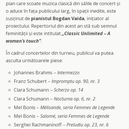
pian care scoate muzica clasică din sălile de concert și
o aduce în fața publicului larg, în spații inedite, este
susținut de
pianistul Bogdan Vaida
, inițiator al
proiectului. Repertoriul din acest an stă sub semnul
feminității și este intitulat
„Classic Unlimited – A
woman’s touch”
.
În cadrul concertelor din turneu, publicul va putea
asculta următoarele piese:
Johannes Brahms –
Intermezzo
Franz Schubert –
Impromptu op. 90, nr. 3
Clara Schumann –
Scherzo op. 14
Clara Schumann –
Nocturna op. 6, nr. 2
Mel Bonis –
Mélisande, seria Femmes de Legende
Mel Bonis –
Salomé, seria Femmes de Legende
Serghei Rachmaninoff –
Preludiu op. 23, nr. 6