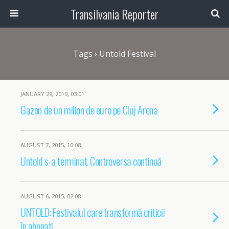
Transilvania Reporter
Tags › Untold Festival
JANUARY 29, 2019, 03:01
Gazon de un milion de euro pe Cluj Arena
AUGUST 7, 2015, 10:08
Untold s-a terminat. Controversa continuă
AUGUST 6, 2015, 02:08
UNTOLD: Festivalul care transformă criticii
în abonați