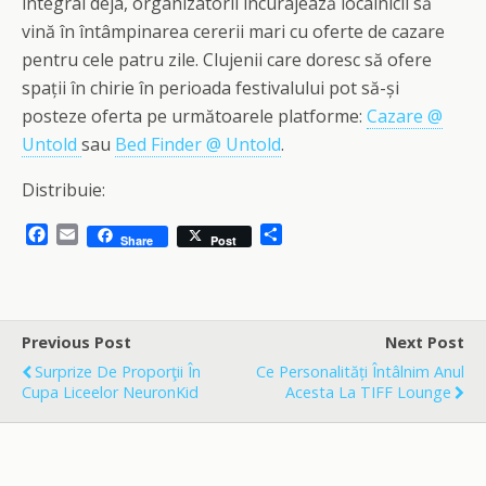
integral deja, organizatorii încurajează localnicii să
vină în întâmpinarea cererii mari cu oferte de cazare
pentru cele patru zile. Clujenii care doresc să ofere
spații în chirie în perioada festivalului pot să-și
posteze oferta pe următoarele platforme:
Cazare @
Untold
sau
Bed Finder @ Untold
.
Distribuie:
F
E
S
Share
Post
a
m
h
c
a
a
e
i
r
b
l
e
o
Previous Post
Next Post
o
Surprize De Proporţii În
Ce Personalități Întâlnim Anul
k
Cupa Liceelor NeuronKid
Acesta La TIFF Lounge