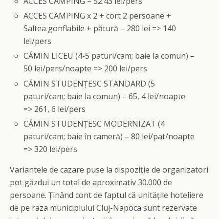
ACCES CAMPING – 52.43 lei/pers
ACCES CAMPING x 2 + cort 2 persoane +
Saltea gonflabile + pătură – 280 lei => 140
lei/pers
CĂMIN LICEU (4-5 paturi/cam; baie la comun) –
50 lei/pers/noapte => 200 lei/pers
CĂMIN STUDENȚESC STANDARD (5
paturi/cam; baie la comun) – 65, 4 lei/noapte
=> 261, 6 lei/pers
CĂMIN STUDENȚESC MODERNIZAT (4
paturi/cam; baie în cameră) – 80 lei/pat/noapte
=> 320 lei/pers
Variantele de cazare puse la dispoziție de organizatori
pot găzdui un total de aproximativ 30.000 de
persoane. Ținând cont de faptul că unitățile hoteliere
de pe raza municipiului Cluj-Napoca sunt rezervate