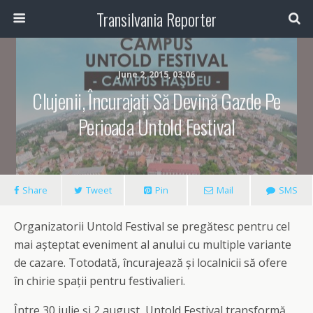
Transilvania Reporter
June 2, 2015, 03:06
Clujenii, Încurajați Să Devină Gazde Pe
Perioada Untold Festival
Share
Tweet
Pin
Mail
SMS
Organizatorii Untold Festival se pregătesc pentru cel
mai așteptat eveniment al anului cu multiple variante
de cazare. Totodată, încurajează și localnicii să ofere
în chirie spații pentru festivalieri.
Între 30 iulie și 2 august, Untold Festival transformă