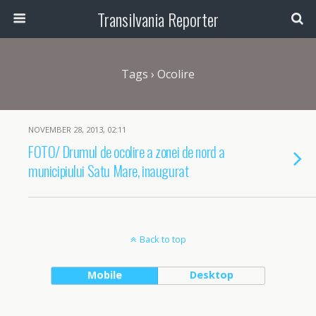
Transilvania Reporter
Tags › Ocolire
NOVEMBER 28, 2013, 02:11
FOTO/ Drumul de ocolire a zonei de nord a
municipiului Satu Mare, inaugurat
Back to top
Mobile
Desktop