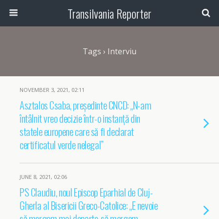
Transilvania Reporter
Tags › Interviu
NOVEMBER 3, 2021, 02:11
Asztalos Csaba, președinte CNCD: „N-am
întâlnit vreo decizie într-o instanță din
statele europene care să fi declarat
certificatul verde nelegal”
JUNE 8, 2021, 02:06
PS Claudiu, noul Episcop Eparhial de Cluj-
Gherla al Bisericii Greco-Catolice: „E nevoie
să mergem mai departe, să mergem