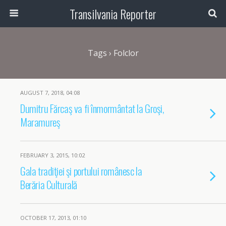
Transilvania Reporter
Tags › Folclor
AUGUST 7, 2018, 04:08
Dumitru Fărcaş va fi înmormântat la Groşi,
Maramureş
FEBRUARY 3, 2015, 10:02
Gala tradiţiei şi portului românesc la
Berăria Culturală
OCTOBER 17, 2013, 01:10