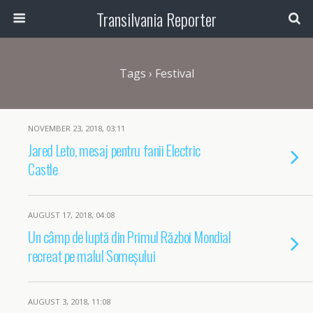
Transilvania Reporter
Tags › Festival
NOVEMBER 23, 2018, 03:11
Jared Leto, mesaj pentru fanii Electric
Castle
AUGUST 17, 2018, 04:08
Un câmp de luptă din Primul Război Mondial
recreat pe malul Someșului
AUGUST 3, 2018, 11:08