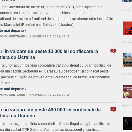
cinem
dința Guvernului de miercuri, 6 noiembrie 2013, a fost aprobat un
June 1
andum cu Ucraina care prevede deschiderea unui nou punct
aţional de trecere a frontierei de stat româno-ucrainene între localităţile
tu Marmaţiei (România) şi Solotvino (Ucraina).…
te mai departe ›
MONA MUNTEANU
/
IN NOVEMBER 7, 2013, 09:11
June 1
ri în valoare de peste 13.000 lei confiscate la
0
tiera cu Ucraina
rul unor acţiuni pe linia combaterii traficului ilegal cu ţigări, poliţiştii de
ieră din cadrul Sectorului PF Sarasău au descoperit şi confiscat peste
June 1
 pachete cu ţigări de provenienţă ucraineană, ce urmau a fi introduse
l în ţară. …
te mai departe ›
MONA MUNTEANU
/
IN NOVEMBER 1, 2013, 12:11
April 1
ri în valoare de peste 490.000 lei confiscate la
0
tiera cu Ucraina
rul unor acţiuni pe linia combaterii traficului ilegal cu ţigări, poliţiştii de
ieră din cadrul ITPF Sighetu Marmaţiei au descoperit şi confiscat