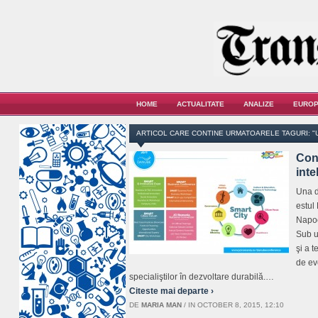
HOME
ACTUALITATE
ANALIZE
EUROP
ARTICOL CARE CONTINE URMATOARELE TAGURI: "
Conf
inte
Una d
estul
Napo
Sub u
şi a 
de ev
specialiştilor în dezvoltare durabilă.…
Citeste mai departe ›
DE
MARIA MAN
/
IN OCTOBER 8, 2015, 12:10