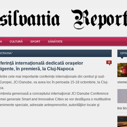
A
CULTURĂ
SPORT
SĂNĂTATE
UCRAINA"
OPIN
erinţă internaţională dedicată oraşelor
0
ligente, în premieră, la Cluj-Napoca
intre cele mai importante conferințe internaționale din centrul şi sud-
 Europei, JCI Danube, va avea loc în perioada 15-18 octombrie, la Cluj-
vrem
ca.
mbrela generoasă a conceptului internaţional JCI Danube Conference
temei generale Smart and Innovative Cities se vor desfăşura o multitudine
enimente speciale, adresate antreprenorilor, autorităţilor locale şi
trei t