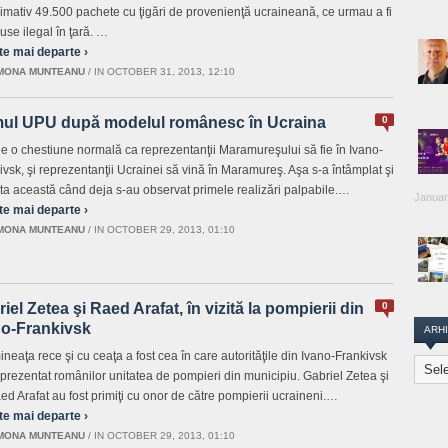
imativ 49.500 pachete cu ţigări de provenienţă ucraineană, ce urmau a fi
use ilegal în ţară. …
te mai departe ›
MONA MUNTEANU
/
IN OCTOBER 31, 2013, 12:10
mul UPU după modelul românesc în Ucraina
0
e o chestiune normală ca reprezentanţii Maramureşului să fie în Ivano-
ivsk, şi reprezentanţii Ucrainei să vină în Maramureş. Aşa s-a întâmplat şi
ta această când deja s-au observat primele realizări palpabile.…
Januar
te mai departe ›
MONA MUNTEANU
/
IN OCTOBER 29, 2013, 01:10
iel Zetea şi Raed Arafat, în vizită la pompierii din
0
no-Frankivsk
ARH
ineaţa rece şi cu ceaţa a fost cea în care autorităţile din Ivano-Frankivsk
Arhiva
 prezentat românilor unitatea de pompieri din municipiu. Gabriel Zetea şi
Transi
aed Arafat au fost primiţi cu onor de către pompierii ucraineni.…
Repor
te mai departe ›
MONA MUNTEANU
/
IN OCTOBER 29, 2013, 01:10