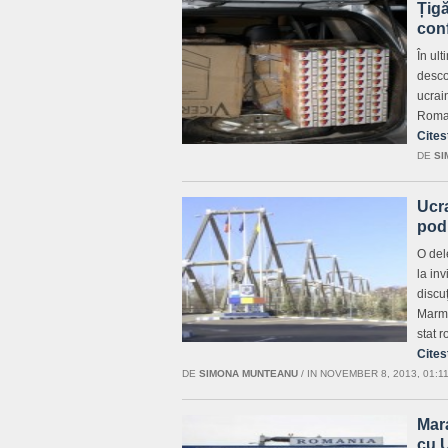
Țigă
con
În ult
desco
ucrai
Roma
Cites
DE
SI
Ucra
podu
O del
la in
discu
Marma
stat 
Cites
DE
SIMONA MUNTEANU
/
IN NOVEMBER 8, 2013, 01:1
Mara
cu 