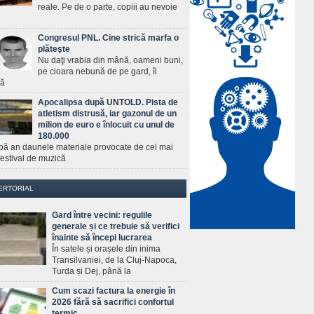
reale. Pe de o parte, copiii au nevoie
Congresul PNL. Cine strică marfa o
plăteşte
Nu daţi vrabia din mână, oameni buni,
pe cioara nebună de pe gard, îi
ră
Apocalipsa după UNTOLD. Pista de
atletism distrusă, iar gazonul de un
milion de euro e înlocuit cu unul de
180.000
pă an daunele materiale provocate de cel mai
estival de muzică
ERTORIAL
Gard între vecini: regulile
generale și ce trebuie să verifici
înainte să începi lucrarea
În satele și orașele din inima
Transilvaniei, de la Cluj-Napoca,
Turda și Dej, până la
Cum scazi factura la energie în
2026 fără să sacrifici confortul
termic