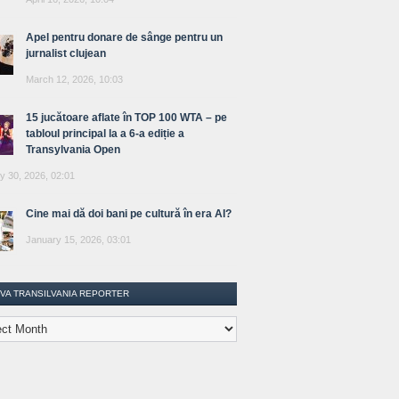
Apel pentru donare de sânge pentru un
jurnalist clujean
March 12, 2026, 10:03
15 jucătoare aflate în TOP 100 WTA – pe
tabloul principal la a 6-a ediție a
Transylvania Open
y 30, 2026, 02:01
Cine mai dă doi bani pe cultură în era AI?
January 15, 2026, 03:01
IVA TRANSILVANIA REPORTER
lvania
ter