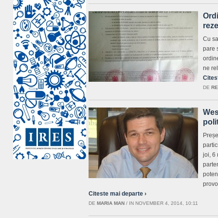
Ordi
reze
Cu sa
pare s
ordine
ne re
Cites
DE
RE
Wess
poli
Preșe
partic
joi, 
parte
poten
provo
Citeste mai departe ›
DE
MARIA MAN
/
IN NOVEMBER 4, 2014, 10:11