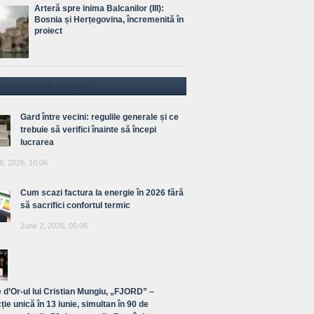
Arteră spre inima Balcanilor (III):
Bosnia și Herțegovina, încremenită în
proiect
E MAI RECENTE ARTICOLE
Gard între vecini: regulile generale și ce
trebuie să verifici înainte să începi
lucrarea
8, 2026, 10:06
Cum scazi factura la energie în 2026 fără
să sacrifici confortul termic
June 2, 2026, 05:06
 d’Or-ul lui Cristian Mungiu, „FJORD” –
ție unică în 13 iunie, simultan în 90 de