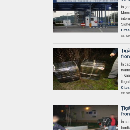
În șe
Memor
intern
Sighe
Cites
DE
SI
Ţigă
fron
În cad
front
1.500
ilega
Cites
DE
SI
Ţigă
fron
În cad
front