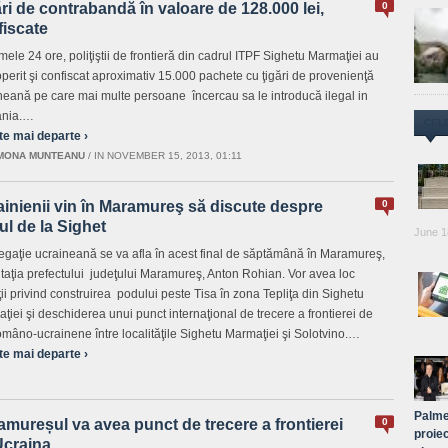
ri de contrabandă în valoare de 128.000 lei,
0
fiscate
imele 24 ore, poliţiştii de frontieră din cadrul ITPF Sighetu Marmaţiei au
perit şi confiscat aproximativ 15.000 pachete cu ţigări de provenienţă
neană pe care mai multe persoane încercau sa le introducă ilegal in
nia.…
CEL
te mai departe ›
MONA MUNTEANU
/
IN NOVEMBER 15, 2013, 01:11
inienii vin în Maramureş să discute despre
0
l de la Sighet
June 1
egaţie ucraineană se va afla în acest final de săptămână în Maramureş,
vitaţia prefectului judeţului Maramureş, Anton Rohian. Vor avea loc
ţii privind construirea podului peste Tisa în zona Tepliţa din Sighetu
ţiei şi deschiderea unui punct internaţional de trecere a frontierei de
româno-ucrainene între localităţile Sighetu Marmaţiei şi Solotvino.…
te mai departe ›
1
Palme
mureșul va avea punct de trecere a frontierei
0
proiec
Ucraina