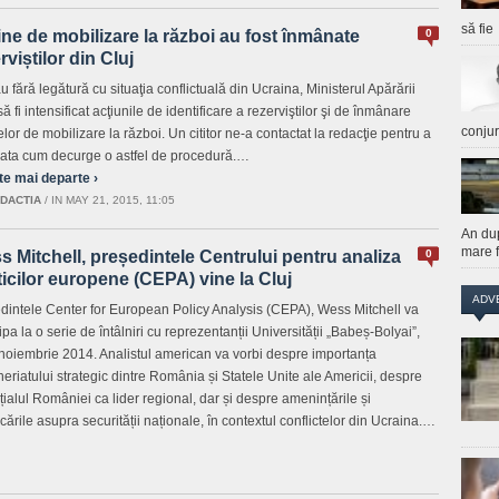
să fie
ne de mobilizare la război au fost înmânate
0
rviștilor din Cluj
u fără legătură cu situaţia conflictuală din Ucraina, Ministerul Apărării
ă fi intensificat acţiunile de identificare a rezerviştilor şi de înmânare
conju
lor de mobilizare la război. Un cititor ne-a contactat la redacţie pentru a
lata cum decurge o astfel de procedură.…
te mai departe ›
DACTIA
/
IN MAY 21, 2015, 11:05
An du
mare f
 Mitchell, președintele Centrului pentru analiza
0
ticilor europene (CEPA) vine la Cluj
ADV
dintele Center for European Policy Analysis (CEPA), Wess Mitchell va
ipa la o serie de întâlniri cu reprezentanții Universității „Babeș-Bolyai”,
6 noiembrie 2014. Analistul american va vorbi despre importanța
neriatului strategic dintre România și Statele Unite ale Americii, despre
țialul României ca lider regional, dar și despre amenințările și
cările asupra securității naționale, în contextul conflictelor din Ucraina.…