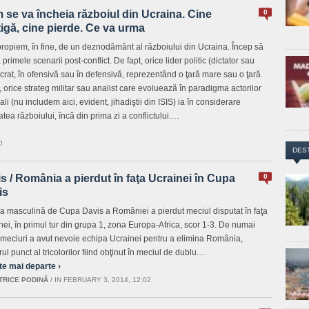
se va încheia războiul din Ucraina. Cine
0
igă, cine pierde. Ce va urma
ropiem, în fine, de un deznodământ al războiului din Ucraina. Încep să
primele scenarii post-conflict. De fapt, orice lider politic (dictator sau
rat, în ofensivă sau în defensivă, reprezentând o ţară mare sau o ţară
, orice strateg militar sau analist care evoluează în paradigma actorilor
ali (nu includem aici, evident, jihadiştii din ISIS) ia în considerare
tatea războiului, încă din prima zi a conflictului.…
0
DES
s / România a pierdut în faţa Ucrainei în Cupa
0
is
a masculină de Cupa Davis a României a pierdut meciul disputat în faţa
nei, în primul tur din grupa 1, zona Europa-Africa, scor 1-3. De numai
 meciuri a avut nevoie echipa Ucrainei pentru a elimina România,
ul punct al tricolorilor fiind obţinut în meciul de dublu.…
te mai departe ›
TRICE PODINĂ
/
IN FEBRUARY 3, 2014, 12:02