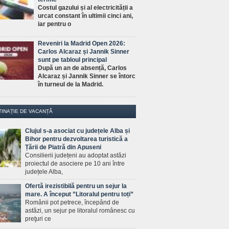
Costul gazului și al electricității a
urcat constant în ultimii cinci ani,
iar pentru o
Reveniri la Madrid Open 2026:
Carlos Alcaraz și Jannik Sinner
sunt pe tabloul principal
După un an de absență, Carlos
Alcaraz și Jannik Sinner se întorc
în turneul de la Madrid.
TINAȚIE DE VACANȚĂ
Clujul s-a asociat cu județele Alba și
Bihor pentru dezvoltarea turistică a
Țării de Piatră din Apuseni
Consilierii județeni au adoptat astăzi
proiectul de asociere pe 10 ani între
județele Alba,
Ofertă irezistibilă pentru un sejur la
mare. A început ”Litoralul pentru toți”
Românii pot petrece, începând de
astăzi, un sejur pe litoralul românesc cu
preţuri ce