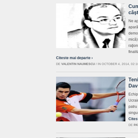
Cum 
câşt
Ne ap
apară 
democ
mică)
raţion
finali
Citeste mai departe ›
DE
VALENTIN NAUMESCU
/
IN OCTOBER 4, 2014, 02:1
Teni
Dav
Echip
Ucrai
patru
singur
Cites
DE
PA