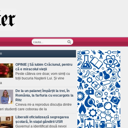
II
OPINIE | Să iubim Crăciunul, pentru
că e miracolul vieţii
Peste câteva ore doar, vom simți cu
toții bucuria Naşterii Lui. Și vine
ea
De la un palaneț împărțit la trei, în
România, la farfuria cu escargots la
Ritz
Cineva mi-a reprodus discuția dintre
ineri studenți care coborau de la
Liberalii oficializează segregarea
şcolară, în siajul gândirii USR
Guvernul a identificat două nevoi