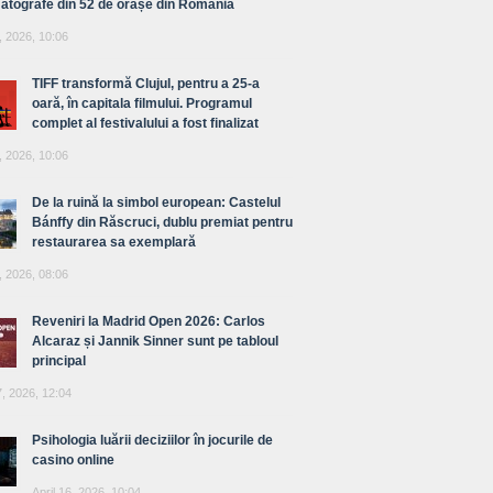
atografe din 52 de orașe din România
, 2026, 10:06
TIFF transformă Clujul, pentru a 25-a
oară, în capitala filmului. Programul
complet al festivalului a fost finalizat
, 2026, 10:06
De la ruină la simbol european: Castelul
Bánffy din Răscruci, dublu premiat pentru
restaurarea sa exemplară
, 2026, 08:06
Reveniri la Madrid Open 2026: Carlos
Alcaraz și Jannik Sinner sunt pe tabloul
principal
7, 2026, 12:04
Psihologia luării deciziilor în jocurile de
casino online
April 16, 2026, 10:04