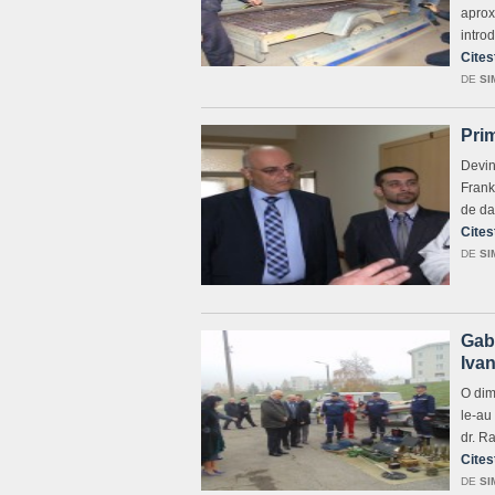
aprox
introd
Cites
DE
SI
Pri
Devin
Frank
de da
Cites
DE
SI
Gabr
Iva
O dim
le-au
dr. R
Cites
DE
SI