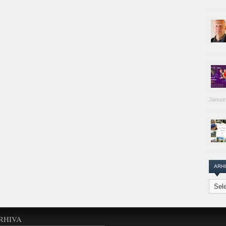
Januar
ARH
Arhiva
Transi
Repor
RHIVA