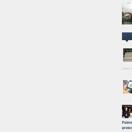
CEL
June 1
Palme
proiec