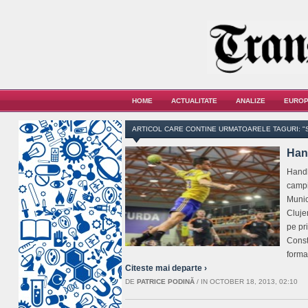
HOME
ACTUALITATE
ANALIZE
EUROP
ARTICOL CARE CONTINE URMATOARELE TAGURI: "S
Hand
Handb
campi
Munic
Clujen
pe pr
Const
forma
Citeste mai departe ›
DE
PATRICE PODINĂ
/
IN OCTOBER 18, 2013, 02:10