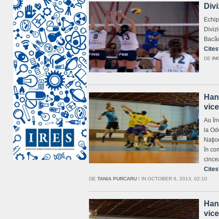
Divi
Echip
Divizi
Bacău
Cites
DE
PA
Hand
vic
Au în
la Od
Naţio
în co
cince
Cites
DE
TANIA PURCARU
/
IN OCTOBER 6, 2013, 02:10
Hand
vic