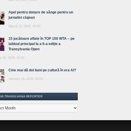
Apel pentru donare de sânge pentru un
jurnalist clujean
March 12, 2026, 10:03
15 jucătoare aflate în TOP 100 WTA – pe
tabloul principal la a 6-a ediție a
Transylvania Open
y 30, 2026, 02:01
Cine mai dă doi bani pe cultură în era AI?
January 15, 2026, 03:01
IVA TRANSILVANIA REPORTER
lvania
ter