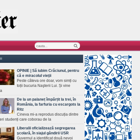
II
OPINIE | Să iubim Crăciunul, pentru
că e miracolul vieţii
Peste câteva ore doar, vom simți cu
toții bucuria Naşterii Lui. Și vine
ea
De la un palaneț împărțit la trei, în
România, la farfuria cu escargots la
Ritz
Cineva mi-a reprodus discuția dintre
ineri studenți care coborau de la
Liberalii oficializează segregarea
şcolară, în siajul gândirii USR
Guvernul a identificat două nevoi