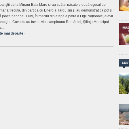
aliştii de la Minaur Baia Mare şi-au spălat păcatele după eşecul de
mâna trecută, din partida cu Energia Târgu Jiu şi au demonstrat că pot şi
ă joace handbal. Luni, în meciul din etapa a patra a Ligii Naţionale, elevii
heorghe Covaciu au învins vicecampioana României, Ştiinţa Municipal
u.…
te mai departe ›
DES