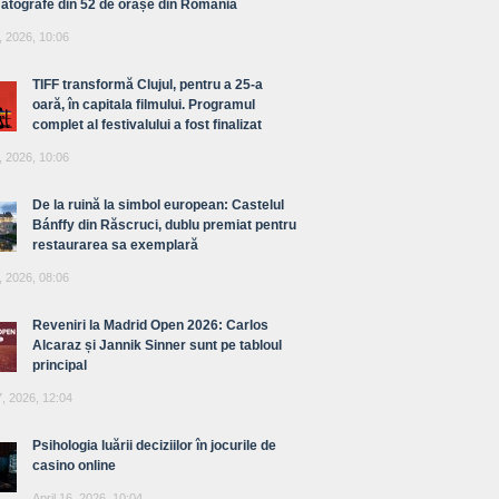
atografe din 52 de orașe din România
, 2026, 10:06
TIFF transformă Clujul, pentru a 25-a
oară, în capitala filmului. Programul
complet al festivalului a fost finalizat
, 2026, 10:06
De la ruină la simbol european: Castelul
Bánffy din Răscruci, dublu premiat pentru
restaurarea sa exemplară
, 2026, 08:06
Reveniri la Madrid Open 2026: Carlos
Alcaraz și Jannik Sinner sunt pe tabloul
principal
7, 2026, 12:04
Psihologia luării deciziilor în jocurile de
casino online
April 16, 2026, 10:04