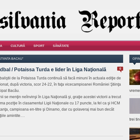
A
CULTURĂ
SPORT
SĂNĂTATE
TIINTA BACAU"
OPIN
bal / Potaissa Turda e lider în Liga Naţională
0
aliştii de la Potaissa Turda continuă să facă minuni în actuala ediţie de
onat, după victoria, scor 24-22, în faţa vicecampioanei României Ştiinţa
ipal Bacău.
vrem
ii se menţin neînvinşi în Liga Naţională şi, graţie acestei victorii a trecut
ima poziţie în clasamentul Ligii Naţionale cu 17 puncte, la fel ca şi HCM
anţa, campioana en-titre şi Dinamo, dar cu golaveraj mai bun decât
ţiile amintite.…
trei t