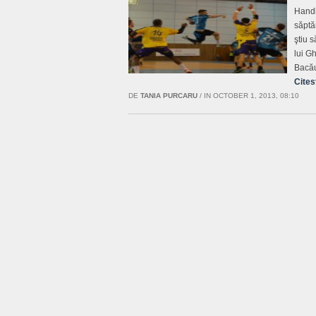
Handb
săptă
ştiu s
lui G
Bacă
Cites
DE
TANIA PURCARU
/
IN OCTOBER 1, 2013, 08:10