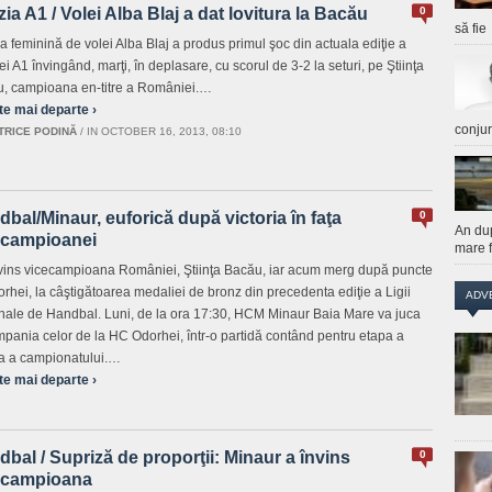
zia A1 / Volei Alba Blaj a dat lovitura la Bacău
0
să fie
a feminină de volei Alba Blaj a produs primul şoc din actuala ediţie a
ei A1 învingând, marţi, în deplasare, cu scorul de 3-2 la seturi, pe Ştiinţa
, campioana en-titre a României.…
te mai departe ›
conju
TRICE PODINĂ
/
IN OCTOBER 16, 2013, 08:10
bal/Minaur, euforică după victoria în faţa
0
An du
ecampioanei
mare f
vins vicecampioana României, Ştiinţa Bacău, iar acum merg după puncte
orhei, la câştigătoarea medaliei de bronz din precedenta ediţie a Ligii
ADV
nale de Handbal. Luni, de la ora 17:30, HCM Minaur Baia Mare va juca
mpania celor de la HC Odorhei, într-o partidă contând pentru etapa a
a a campionatului.…
te mai departe ›
bal / Supriză de proporţii: Minaur a învins
0
ecampioana