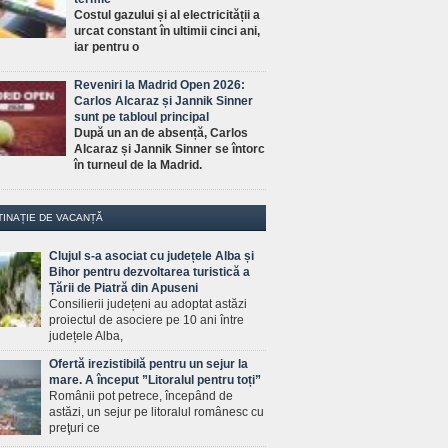
Costul gazului și al electricității a
urcat constant în ultimii cinci ani,
iar pentru o
Reveniri la Madrid Open 2026:
Carlos Alcaraz și Jannik Sinner
sunt pe tabloul principal
După un an de absență, Carlos
Alcaraz și Jannik Sinner se întorc
în turneul de la Madrid.
TINAȚIE DE VACANȚĂ
Clujul s-a asociat cu județele Alba și
Bihor pentru dezvoltarea turistică a
Țării de Piatră din Apuseni
Consilierii județeni au adoptat astăzi
proiectul de asociere pe 10 ani între
județele Alba,
Ofertă irezistibilă pentru un sejur la
mare. A început ”Litoralul pentru toți”
Românii pot petrece, începând de
astăzi, un sejur pe litoralul românesc cu
preţuri ce