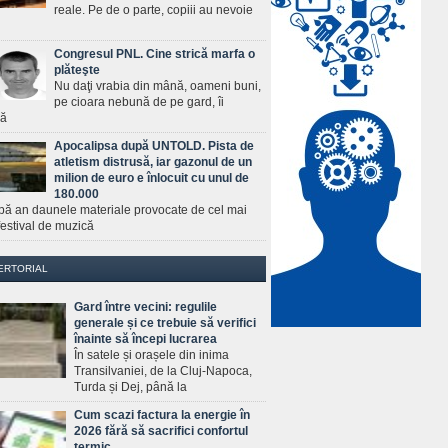
reale. Pe de o parte, copiii au nevoie
Congresul PNL. Cine strică marfa o
plăteşte
Nu daţi vrabia din mână, oameni buni,
pe cioara nebună de pe gard, îi
ră
Apocalipsa după UNTOLD. Pista de
atletism distrusă, iar gazonul de un
milion de euro e înlocuit cu unul de
180.000
pă an daunele materiale provocate de cel mai
estival de muzică
ERTORIAL
Gard între vecini: regulile
generale și ce trebuie să verifici
înainte să începi lucrarea
În satele și orașele din inima
Transilvaniei, de la Cluj-Napoca,
Turda și Dej, până la
Cum scazi factura la energie în
2026 fără să sacrifici confortul
termic