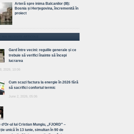
Arteră spre inima Balcanilor (III):
Bosnia și Herțegovina, încremenită în
proiect
E MAI RECENTE ARTICOLE
Gard între vecini: regulile generale și ce
trebuie să verifici înainte să începi
lucrarea
8, 2026, 10:06
Cum scazi factura la energie în 2026 fără
să sacrifici confortul termic
June 2, 2026, 05:06
 d’Or-ul lui Cristian Mungiu, „FJORD” –
ție unică în 13 iunie, simultan în 90 de