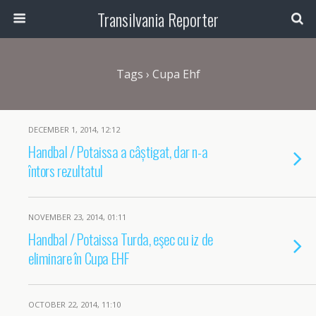
Transilvania Reporter
Tags › Cupa Ehf
DECEMBER 1, 2014, 12:12
Handbal / Potaissa a câștigat, dar n-a
întors rezultatul
NOVEMBER 23, 2014, 01:11
Handbal / Potaissa Turda, eşec cu iz de
eliminare în Cupa EHF
OCTOBER 22, 2014, 11:10