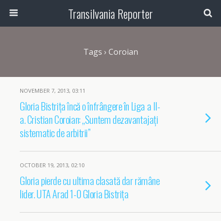
Transilvania Reporter
Tags › Coroian
NOVEMBER 7, 2013, 03:11
Gloria Bistrița încă o înfrângere în Liga a II-
a. Cristian Coroian: „Suntem dezavantajați
sistematic de arbitrii”
OCTOBER 19, 2013, 02:10
Gloria pierde cu ultima clasată dar rămâne
lider. UTA Arad 1-0 Gloria Bistrița