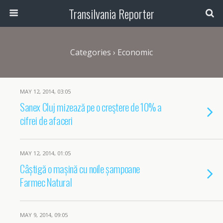
Transilvania Reporter
Categories ›
Economic
MAY 12, 2014, 03:05
Sanex Cluj mizează pe o creştere de 10% a
cifrei de afaceri
MAY 12, 2014, 01:05
Câștigă o mașină cu noile șampoane
Farmec Natural
MAY 9, 2014, 09:05