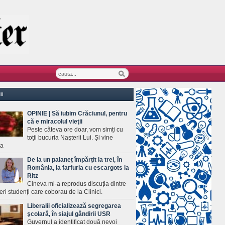
II
OPINIE | Să iubim Crăciunul, pentru
că e miracolul vieţii
Peste câteva ore doar, vom simți cu
toții bucuria Naşterii Lui. Și vine
ea
De la un palaneț împărțit la trei, în
România, la farfuria cu escargots la
Ritz
Cineva mi-a reprodus discuția dintre
ineri studenți care coborau de la Clinici.
Liberalii oficializează segregarea
şcolară, în siajul gândirii USR
Guvernul a identificat două nevoi