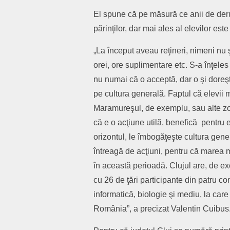
El spune că pe măsură ce anii de derula
părinţilor, dar mai ales al elevilor est
„La început aveau reţineri, nimeni nu ş
orei, ore suplimentare etc. S-a înţele
nu numai că o acceptă, dar o şi doreş
pe cultura generală. Faptul că elevii 
Maramureşul, de exemplu, sau alte zon
că e o acţiune utilă, benefică pentru
orizontul, le îmbogăţeşte cultura gener
întreagă de acţiuni, pentru că marea ma
în această perioadă. Clujul are, de exe
cu 26 de ţări participante din patru c
informatică, biologie şi mediu, la ca
România”, a precizat Valentin Cuibus