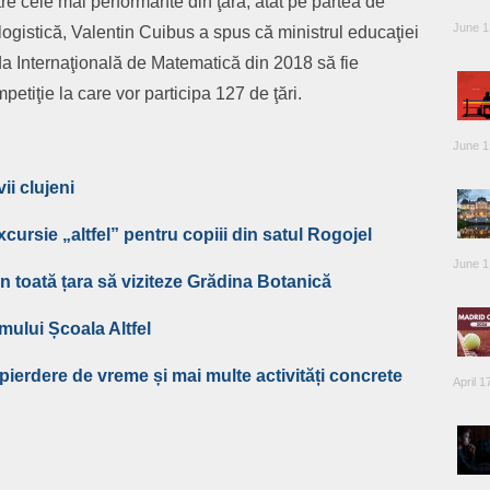
re cele mai performante din ţară, atât pe partea de
June 1
logistică, Valentin Cuibus a spus că ministrul educaţiei
da Internaţională de Matematică din 2018 să fie
petiţie la care vor participa 127 de ţări.
June 1
ii clujeni
xcursie „altfel” pentru copiii din satul Rogojel
June 1
din toată țara să viziteze Grădina Botanică
mului Școala Altfel
ă pierdere de vreme și mai multe activități concrete
April 1