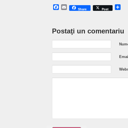
Facebook
Email
Sh
Share
Post
Postaţi un comentariu
Nume
Email
Webs