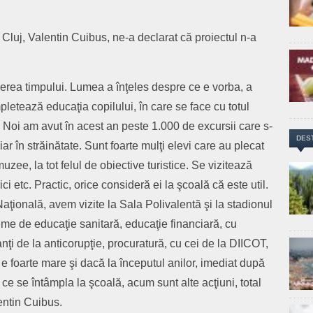
Cluj, Valentin Cuibus, ne-a declarat că proiectul n-a
ecerea timpului. Lumea a înţeles despre ce e vorba, a
etează educaţia copilului, în care se face cu totul
. Noi am avut în acest an peste 1.000 de excursii care s-
DES
hiar în străinătate. Sunt foarte mulţi elevi care au plecat
muzee, la tot felul de obiective turistice. Se vizitează
rici etc. Practic, orice consideră ei la şcoală că este util.
aţională, avem vizite la Sala Polivalentă şi la stadionul
teme de educaţie sanitară, educaţie financiară, cu
anţi de la anticorupţie, procuratură, cu cei de la DIICOT,
r e foarte mare şi dacă la începutul anilor, imediat după
ce se întâmpla la şcoală, acum sunt alte acţiuni, total
entin Cuibus.