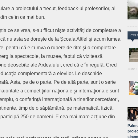
re a proiectului a trecut, feedback-ul profesorilor, al
e din ce în ce mai bun.
tia ce se vrea, s-au făcut nişte activităţi de completare a
CEL
s că nu asta se doreşte de la Şcoala Altfel şi acum lumea
te, pentru că e cumva o rupere de ritm şi o completare
merg la spectacole, la muzee, faptul că vizitează
e deosebite ale Ardealului, cred că e în regulă. Cred
June 1
 educaţia complementară a elevilor. Le deschide
ală. Asta, pe de o parte. Pe de altă parte, sunt o serie
joritate a competiţiilor naţionale şi internaţionale sunt
mplu, o conferinţă internaţională a tinerilor cercetători,
ontinente, timp de o săptămână, pe matematică, fizică,
re participă 250 de oameni. E cea mai mare acţiune din
.
Palme
proiec
cinem