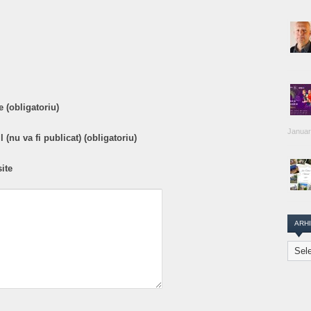
are
 (obligatoriu)
Januar
 (nu va fi publicat) (obligatoriu)
ite
ARH
Arhiva
Transi
Repor