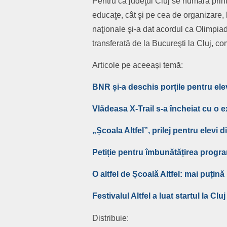
Pentru că judeţul Cluj se numără print
educaţe, cât şi pe cea de organizare, 
naţionale şi-a dat acordul ca Olimpia
transferată de la Bucureşti la Cluj, com
Articole pe aceeași temă:
BNR și-a deschis porțile pentru elev
Vlădeasa X-Trail s-a încheiat cu o e
„Școala Altfel”, prilej pentru elevi 
Petiție pentru îmbunătățirea progra
O altfel de Școală Altfel: mai puțin
Festivalul Altfel a luat startul la Cluj
Distribuie: