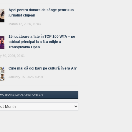
Apel pentru donare de sânge pentru un
jurnalist clujean
March 12, 2026, 10:03
15 jucătoare aflate în TOP 100 WTA – pe
tabloul principal la a 6-a ediție a
Transylvania Open
y 30, 2026, 02:01
Cine mai dă doi bani pe cultură în era AI?
January 15, 2026, 03:01
IVA TRANSILVANIA REPORTER
lvania
ter