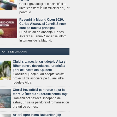
Costul gazului și al electricității a
urcat constant în ultimii cinci ani, iar
pentru o
Reveniri la Madrid Open 2026:
Carlos Alcaraz și Jannik Sinner
sunt pe tabloul principal
După un an de absență, Carlos
Alcaraz și Jannik Sinner se întorc
în turneul de la Madrid.
TINAȚIE DE VACANȚĂ
Clujul s-a asociat cu județele Alba și
Bihor pentru dezvoltarea turistică a
Țării de Piatră din Apuseni
Consilierii județeni au adoptat astăzi
proiectul de asociere pe 10 ani între
județele Alba,
Ofertă irezistibilă pentru un sejur la
mare. A început ”Litoralul pentru toți”
Românii pot petrece, începând de
astăzi, un sejur pe litoralul românesc cu
preţuri ce pornesc
Arteră spre inima Balcanilor (III):