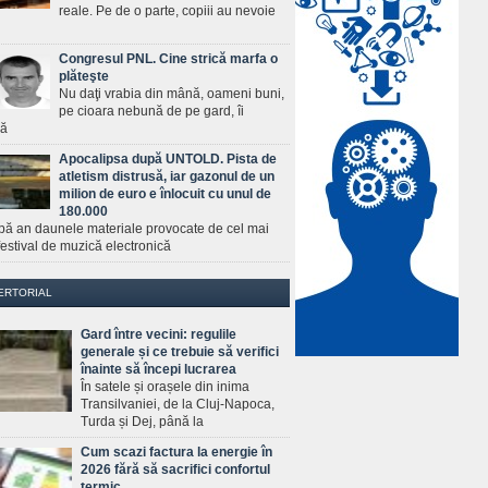
reale. Pe de o parte, copiii au nevoie
Congresul PNL. Cine strică marfa o
plăteşte
Nu daţi vrabia din mână, oameni buni,
pe cioara nebună de pe gard, îi
ră
Apocalipsa după UNTOLD. Pista de
atletism distrusă, iar gazonul de un
milion de euro e înlocuit cu unul de
180.000
pă an daunele materiale provocate de cel mai
estival de muzică electronică
ERTORIAL
Gard între vecini: regulile
generale și ce trebuie să verifici
înainte să începi lucrarea
În satele și orașele din inima
Transilvaniei, de la Cluj-Napoca,
Turda și Dej, până la
Cum scazi factura la energie în
2026 fără să sacrifici confortul
termic