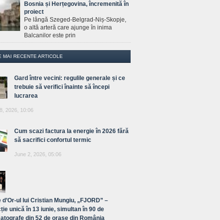
Bosnia și Herțegovina, încremenită în
proiect
Pe lângă Szeged-Belgrad-Niș-Skopje,
o altă arteră care ajunge în inima
Balcanilor este prin
E MAI RECENTE ARTICOLE
Gard între vecini: regulile generale și ce
trebuie să verifici înainte să începi
lucrarea
8, 2026, 10:06
Cum scazi factura la energie în 2026 fără
să sacrifici confortul termic
June 2, 2026, 05:06
 d’Or-ul lui Cristian Mungiu, „FJORD” –
ție unică în 13 iunie, simultan în 90 de
atografe din 52 de orașe din România