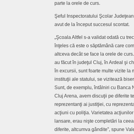
parte la orele de curs.
Şeful Inspectoratului Şcolar Judeţean 
avut de la început succesul scontat.
„Şcoala Altfel s-a validat odată cu tr
înţeles că este o săptămână care compl
altceva decât se face la orele de curs
au făcut în judeţul Cluj, în Ardeal şi c
în excursii, sunt foarte multe vizite la 
instituţii ale statului, se vizitează bise
Sunt, de exemplu, întâlniri cu Banca N
Cluj Arena, avem discuţii pe diferite 
reprezentanţi ai justiţiei, cu reprezent
acţiuni cu poliţia. Varietatea acţiunilo
lansare, erau nişte completări la ceea 
diferite, altcumva gândite”, spune Val