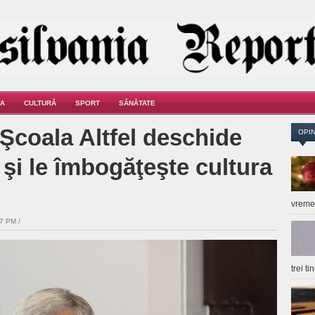
A
CULTURĂ
SPORT
SĂNĂTATE
Şcoala Altfel deschide
OPIN
r şi le îmbogăţeşte cultura
vrem
7 PM /
trei t