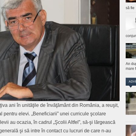
să fie
conju
An du
mare f
ADV
âţiva ani în unităţile de învăţământ din România, a reuşit,
ial pentru elevi. „Beneficiarii” unei curricule şcolare
evii au ocazia, în cadrul „Şcolii Altfel”, să-şi lărgească
enerală şi să intre în contact cu lucruri de care n-au