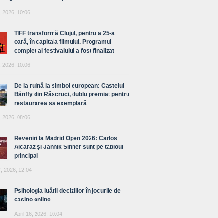
, 2026, 10:06
TIFF transformă Clujul, pentru a 25-a
oară, în capitala filmului. Programul
complet al festivalului a fost finalizat
, 2026, 10:06
De la ruină la simbol european: Castelul
Bánffy din Răscruci, dublu premiat pentru
restaurarea sa exemplară
, 2026, 08:06
Reveniri la Madrid Open 2026: Carlos
Alcaraz și Jannik Sinner sunt pe tabloul
principal
7, 2026, 12:04
Psihologia luării deciziilor în jocurile de
casino online
April 16, 2026, 10:04