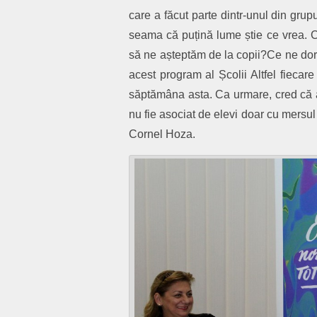
care a făcut parte dintr-unul din grup
seama că puțină lume știe ce vrea. Că
să ne așteptăm de la copii?Ce ne dori
acest program al Școlii Altfel fiecar
săptămâna asta. Ca urmare, cred că a
nu fie asociat de elevi doar cu mersul
Cornel Hoza.