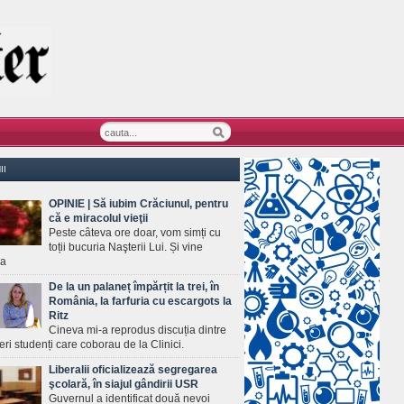
II
OPINIE | Să iubim Crăciunul, pentru
că e miracolul vieţii
Peste câteva ore doar, vom simți cu
toții bucuria Naşterii Lui. Și vine
ea
De la un palaneț împărțit la trei, în
România, la farfuria cu escargots la
Ritz
Cineva mi-a reprodus discuția dintre
ineri studenți care coborau de la Clinici.
Liberalii oficializează segregarea
şcolară, în siajul gândirii USR
Guvernul a identificat două nevoi