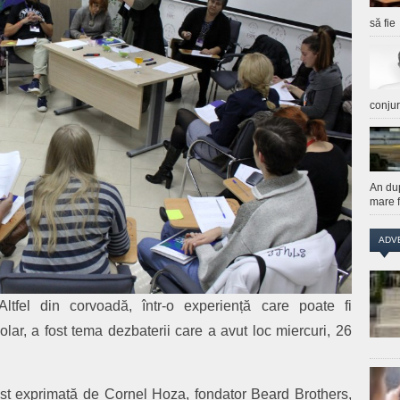
să fie
conju
An du
mare f
ADV
ltfel din corvoadă, într-o experiență care poate fi
colar, a fost tema dezbaterii care a avut loc miercuri, 26
fost exprimată de Cornel Hoza, fondator Beard Brothers,