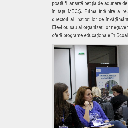
poată fi lansată petiția de adunare d
în fața MECȘ. Prima întâlnire a reun
directori ai instituțiilor de învățămân
Elevilor, sau ai organizațiilor neguve
oferă programe educaționale în Școala