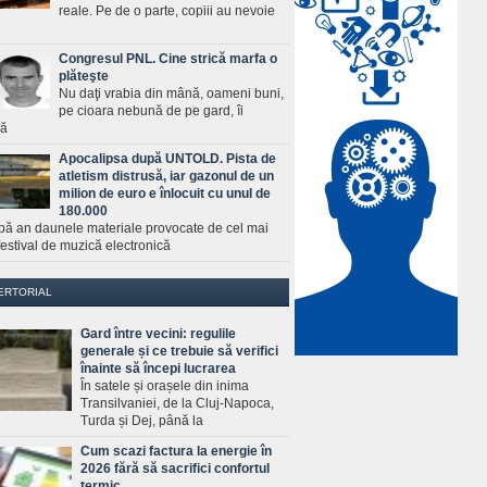
reale. Pe de o parte, copiii au nevoie
Congresul PNL. Cine strică marfa o
plăteşte
Nu daţi vrabia din mână, oameni buni,
pe cioara nebună de pe gard, îi
ră
Apocalipsa după UNTOLD. Pista de
atletism distrusă, iar gazonul de un
milion de euro e înlocuit cu unul de
180.000
pă an daunele materiale provocate de cel mai
estival de muzică electronică
ERTORIAL
Gard între vecini: regulile
generale și ce trebuie să verifici
înainte să începi lucrarea
În satele și orașele din inima
Transilvaniei, de la Cluj-Napoca,
Turda și Dej, până la
Cum scazi factura la energie în
2026 fără să sacrifici confortul
termic