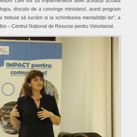
ofesorii care vor să implementeze altfel această Școală
logia, dincolo de a convinge ministerul, acest program
și trebuie să lucrăm și la schimbarea mentalității lor”, a
bis – Centrul Național de Resurse pentru Voluntariat.