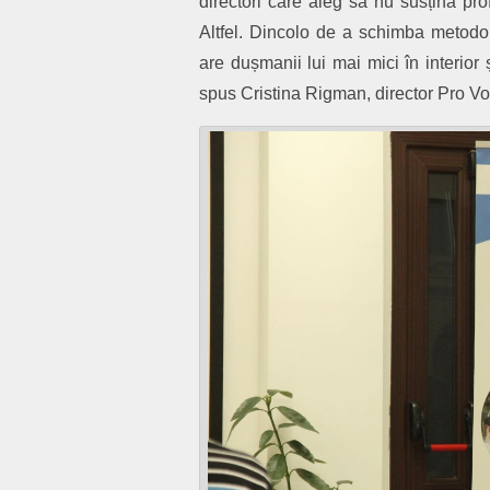
directori care aleg să nu susțină pr
Altfel. Dincolo de a schimba metodo
are dușmanii lui mai mici în interior 
spus Cristina Rigman, director Pro Vo