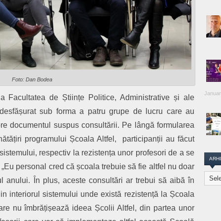
Foto: Dan Bodea
Januar
a Facultatea de Științe Politice, Administrative și ale
desfășurat sub forma a patru grupe de lucru care au
 ore documentul suspus consultării. Pe lângă formularea
ățiri programului Școala Altfel, participanții au făcut
i sistemului, respectiv la rezistența unor profesori de a se
ARH
„Eu personal cred că școala trebuie să fie altfel nu doar
Arhiva
l anului. În plus, aceste consultări ar trebui să aibă în
Transi
Repor
 interiorul sistemului unde există rezistență la Școala
care nu îmbrățișează ideea Școlii Altfel, din partea unor