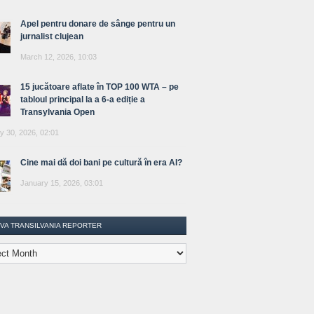
Apel pentru donare de sânge pentru un
jurnalist clujean
March 12, 2026, 10:03
15 jucătoare aflate în TOP 100 WTA – pe
tabloul principal la a 6-a ediție a
Transylvania Open
y 30, 2026, 02:01
Cine mai dă doi bani pe cultură în era AI?
January 15, 2026, 03:01
IVA TRANSILVANIA REPORTER
lvania
ter