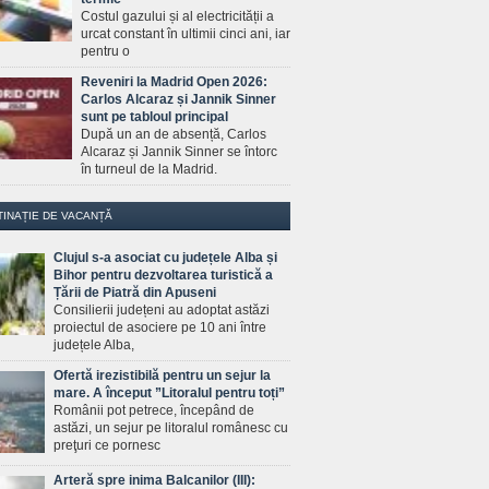
Costul gazului și al electricității a
urcat constant în ultimii cinci ani, iar
pentru o
Reveniri la Madrid Open 2026:
Carlos Alcaraz și Jannik Sinner
sunt pe tabloul principal
După un an de absență, Carlos
Alcaraz și Jannik Sinner se întorc
în turneul de la Madrid.
TINAȚIE DE VACANȚĂ
Clujul s-a asociat cu județele Alba și
Bihor pentru dezvoltarea turistică a
Țării de Piatră din Apuseni
Consilierii județeni au adoptat astăzi
proiectul de asociere pe 10 ani între
județele Alba,
Ofertă irezistibilă pentru un sejur la
mare. A început ”Litoralul pentru toți”
Românii pot petrece, începând de
astăzi, un sejur pe litoralul românesc cu
preţuri ce pornesc
Arteră spre inima Balcanilor (III):