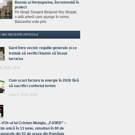
Bosnia și Herțegovina, încremenită în
proiect
Pe lângă Szeged-Belgrad-Niș-Skopje,
o altă arteră care ajunge în inima
Balcanilor este prin
E MAI RECENTE ARTICOLE
Gard între vecini: regulile generale și ce
trebuie să verifici înainte să începi
lucrarea
8, 2026, 10:06
Cum scazi factura la energie în 2026 fără
să sacrifici confortul termic
June 2, 2026, 05:06
 d’Or-ul lui Cristian Mungiu, „FJORD” –
ție unică în 13 iunie, simultan în 90 de
atografe din 52 de orașe din România