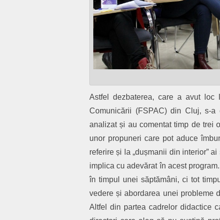
Astfel dezbaterea, care a avut loc l
Comunicării (FSPAC) din Cluj, s-a 
analizat și au comentat timp de trei
unor propuneri care pot aduce îmbunăt
referire și la „dușmanii din interior” a
implica cu adevărat în acest program. 
în timpul unei săptămâni, ci tot timpu
vedere și abordarea unei probleme din
Altfel din partea cadrelor didactice 