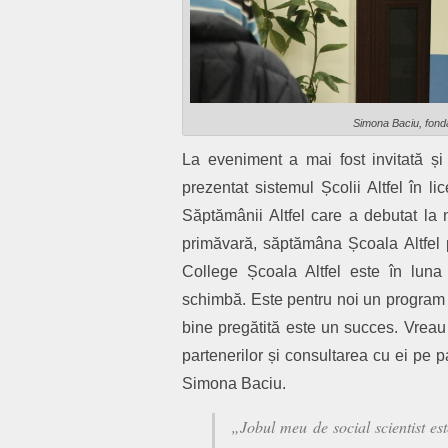
Simona Baciu, fonda
La eveniment a mai fost invitată ș
prezentat sistemul Școlii Altfel în l
Săptămânii Altfel care a debutat la n
primăvară, săptămâna Școala Altfel p
College Școala Altfel este în luna 
schimbă. Este pentru noi un program c
bine pregătită este un succes. Vreau
partenerilor și consultarea cu ei pe 
Simona Baciu.
„Jobul meu de
social scientist
est