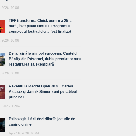
, 2026, 10:06
TIFF transformă Clujul, pentru a 25-a
oară, în capitala filmului. Programul
complet al festivalului a fost finalizat
, 2026, 10:06
De la ruină la simbol european: Castelul
Bánffy din Răscruci, dublu premiat pentru
restaurarea sa exemplară
, 2026, 08:06
Reveniri la Madrid Open 2026: Carlos
Alcaraz și Jannik Sinner sunt pe tabloul
principal
7, 2026, 12:04
Psihologia luării deciziilor în jocurile de
casino online
April 16, 2026, 10:04