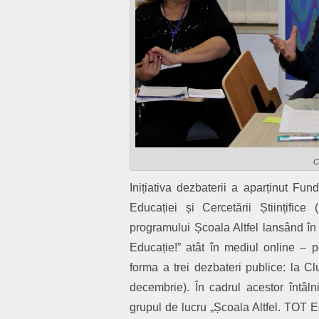
C
Inițiativa dezbaterii a aparținut Fun
Educației și Cercetării Științifi
programului Școala Altfel lansând î
Educație!” atât în mediul online – pe
forma a trei dezbateri publice: la Cl
decembrie). În cadrul acestor întâlni
grupul de lucru „Școala Altfel. TOT Ed