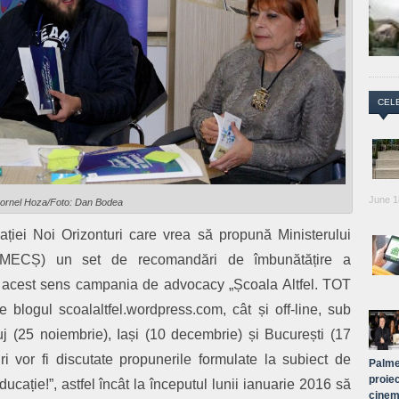
CEL
June 1
ornel Hoza/Foto: Dan Bodea
dației Noi Orizonturi care vrea să propună Ministerului
ce (MECȘ) un set de recomandări de îmbunătățire a
n acest sens campania de advocacy „Școala Altfel. TOT
 blogul scoalaltfel.wordpress.com, cât și off-line, sub
uj (25 noiembrie), Iași (10 decembrie) și București (17
ri vor fi discutate propunerile formulate la subiect de
Palme
proiec
ucație!”, astfel încât la începutul lunii ianuarie 2016 să
cinem