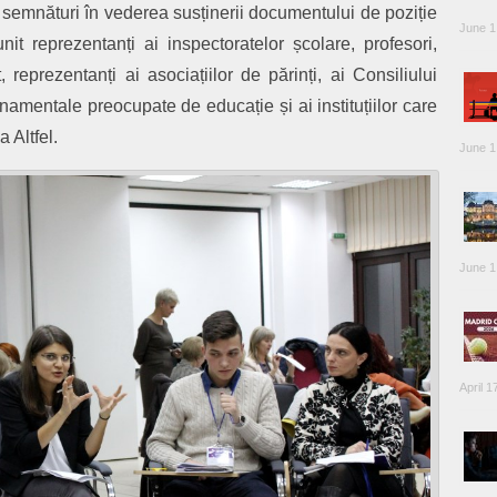
e semnături în vederea susținerii documentului de poziție
June 1
it reprezentanți ai inspectoratelor școlare, profesori,
t, reprezentanți ai asociațiilor de părinți, ai Consiliului
rnamentale preocupate de educație și ai instituțiilor care
 Altfel.
June 1
June 1
April 1