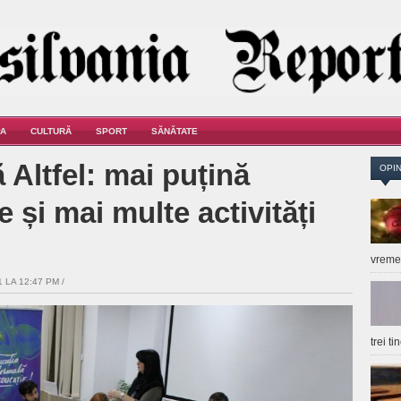
A
CULTURĂ
SPORT
SĂNĂTATE
 Altfel: mai puțină
OPIN
 și mai multe activități
vrem
 LA 12:47 PM /
trei t