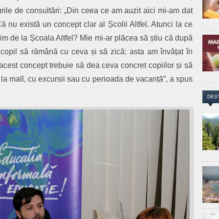
urile de consultări: „Din ceea ce am auzit aici mi-am dat
 nu există un concept clar al Școlii Altfel. Atunci la ce
m de la Școala Altfel? Mie mi-ar plăcea să știu că după
e copil să rămână cu ceva și să zică: asta am învățat în
cest concept trebuie să dea ceva concret copiilor și să
 la mall, cu excursii sau cu perioada de vacanță”, a spus
DES