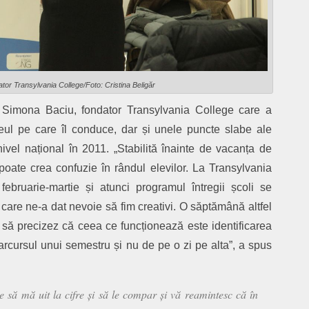
tor Transylvania College/Foto: Cristina Beligăr
i Simona Baciu, fondator Transylvania College care a
iceul pe care îl conduce, dar și unele puncte slabe ale
ivel național în 2011. „Stabilită înainte de vacanța de
oate crea confuzie în rândul elevilor. La Transylvania
februarie-martie și atunci programul întregii școli se
are ne-a dat nevoie să fim creativi. O săptămână altfel
 să precizez că ceea ce funcționează este identificarea
parcursul unui semestru și nu de pe o zi pe alta”, a spus
e să mă uit la cifre și să le compar și vă reamintesc că în