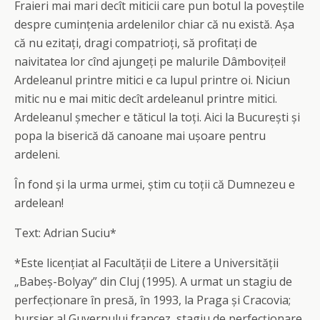
Fraieri mai mari decît miticii care pun botul la poveștile
despre cumințenia ardelenilor chiar că nu există. Așa
că nu ezitați, dragi compatrioți, să profitați de
naivitatea lor cînd ajungeți pe malurile Dâmboviței!
Ardeleanul printre mitici e ca lupul printre oi. Niciun
mitic nu e mai mitic decît ardeleanul printre mitici.
Ardeleanul șmecher e tăticul la toți. Aici la București și
popa la biserică dă canoane mai ușoare pentru
ardeleni.
În fond și la urma urmei, știm cu toții că Dumnezeu e
ardelean!
Text: Adrian Suciu*
*Este licențiat al Facultății de Litere a Universității
„Babeș-Bolyay” din Cluj (1995). A urmat un stagiu de
perfecționare în presă, în 1993, la Praga și Cracovia;
bursier al Guvernului francez, stagiu de perfecționare