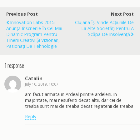
e
i
r
b
l
e
o
Previous Post
Next Post
o
Innovation Labs 2015
Clujana Îşi Vinde Acţiunile De
k
Anunță Înscrierile În Cel Mai
La Alte Societăţi Pentru A
Dinamic Program Pentru
Scăpa De Insolvenţă
Tinerii Creativi Și Vizionari,
Pasionați De Tehnologie
1 response
Catalin
July 10, 2019, 10:07
am facut armata in Ardeal printre ardeleni. in
majoritate, mai nesuferiti decat altii, dar cei de
treaba sunt mai de treaba decat regatenii de treaba
Reply