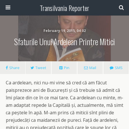
Transilvania Reporter
February 19, 2015, 04:02
Sfaturile Unui Ardelean Printre Mitici
Share
Tweet
Pin
Mail
SMS
Ca ardelean, nici nu-mi vine să cred că am făcut
paisprezece ani de București și că trebuie să admit că
îmi place din ce în ce mai tare. Ca ardelean cu minte, m-
am adaptat repede la Capitală și, actualmente, mă simt
ca peștele în apă. M-am prins că miticii sînt plini de
prejudecăți ca maidanezii de pureci. Față de ardeleni,
miticii au o prejudecată pozitivă care le spune lor că