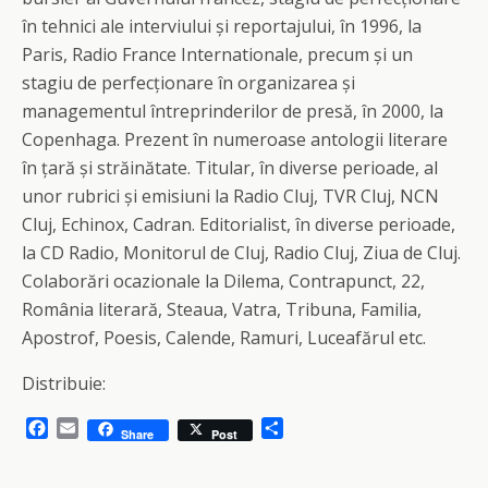
în tehnici ale interviului și reportajului, în 1996, la
Paris, Radio France Internationale, precum și un
stagiu de perfecționare în organizarea și
managementul întreprinderilor de presă, în 2000, la
Copenhaga. Prezent în numeroase antologii literare
în țară și străinătate. Titular, în diverse perioade, al
unor rubrici și emisiuni la Radio Cluj, TVR Cluj, NCN
Cluj, Echinox, Cadran. Editorialist, în diverse perioade,
la CD Radio, Monitorul de Cluj, Radio Cluj, Ziua de Cluj.
Colaborări ocazionale la Dilema, Contrapunct, 22,
România literară, Steaua, Vatra, Tribuna, Familia,
Apostrof, Poesis, Calende, Ramuri, Luceafărul etc.
Distribuie:
F
E
S
Share
Post
a
m
h
c
a
a