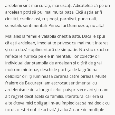
ardelenii sînt mai curați, mai uscați. Adicătelea că pe un
ardelean poți să pui mai multă bază. Cică ăștia ar fi
cinstiți, credincioși, rușinoși, paroliști, punctuali,
sensibili, sentimentali. Pîinea lui Dumnezeu, nu alta!
Mai ales la femei e valabilă chestia asta. Dacă le spui
că ești ardelean, imediat te privesc cu mai mult interes
și cu o doză suplimentară de simpatie. Nu știu exact ce
reflexe le furnică pe ele în mentalul lor colectiv ori
individual dar ștampila de ardelean și o țîră de grai
molcom mintenaș deschide portița de la grădina
deliciilor ori îți luminează cărarea către pîrleaz. Multe
fraiere de București am escrocat sentimental cu
ardelenisme de-a lungul celor paisprezece ani și n-am
alt regret decît acela că familia, literatura, cariera și
alte cîteva mici obligații m-au împiedicat să mă dedic cu
totul acestei nobile activități aducătoare de multiple