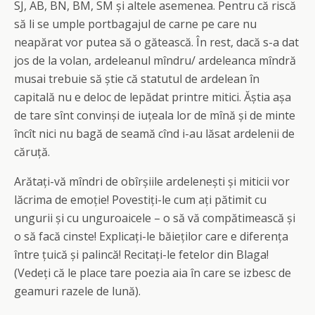
SJ, AB, BN, BM, SM și altele asemenea. Pentru că riscă
să li se umple portbagajul de carne pe care nu
neapărat vor putea să o gătească. În rest, dacă s-a dat
jos de la volan, ardeleanul mîndru/ ardeleanca mîndră
musai trebuie să știe că statutul de ardelean în
capitală nu e deloc de lepădat printre mitici. Ăștia așa
de tare sînt convinși de iuțeala lor de mînă și de minte
încît nici nu bagă de seamă cînd i-au lăsat ardelenii de
căruță.
Arătați-vă mîndri de obîrșiile ardelenești și miticii vor
lăcrima de emoție! Povestiți-le cum ați pătimit cu
ungurii și cu unguroaicele – o să vă compătimească și
o să facă cinste! Explicați-le băieților care e diferența
între țuică și palincă! Recitați-le fetelor din Blaga!
(Vedeți că le place tare poezia aia în care se izbesc de
geamuri razele de lună).