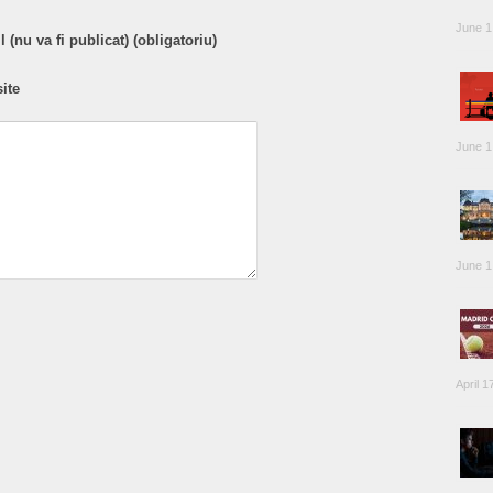
June 1
 (nu va fi publicat) (obligatoriu)
ite
June 1
June 1
April 1