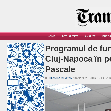
HOME
ACTUALITATE
ANALIZE
EUROP
Programul de fun
Cluj-Napoca în p
Pascale
DE
CLAUDIA ROMITAN
/ IN APRIL 28, 2016, 12:04 LA 1