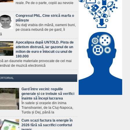
reale. Pe de o parte, copiii au nevoie
Congresul PNL. Cine strică marfa o
plăteşte
Nu daţi vrabia din mână, oameni buni,
pe cioara nebună de pe gard, îi
ră
Apocalipsa după UNTOLD. Pista de
atletism distrusă, iar gazonul de un
milion de euro e înlocuit cu unul de
180.000
pă an daunele materiale provocate de cel mai
estival de muzică electronică
ERTORIAL
Gard între vecini: regulile
generale și ce trebuie să verifici
înainte să începi lucrarea
În satele și orașele din inima
Transilvaniei, de la Cluj-Napoca,
Turda și Dej, până la
Cum scazi factura la energie în
2026 fără să sacrifici confortul
termic