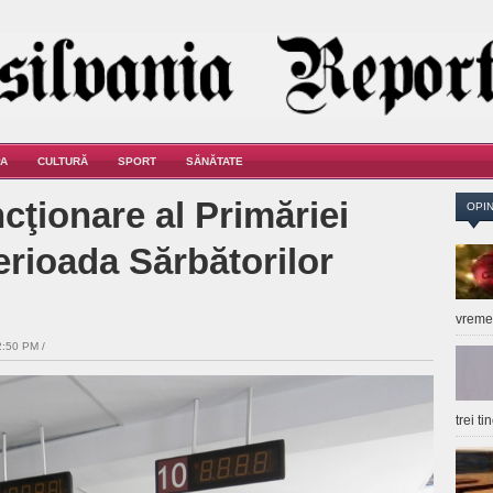
A
CULTURĂ
SPORT
SĂNĂTATE
cţionare al Primăriei
OPIN
erioada Sărbătorilor
vrem
2:50 PM /
trei t