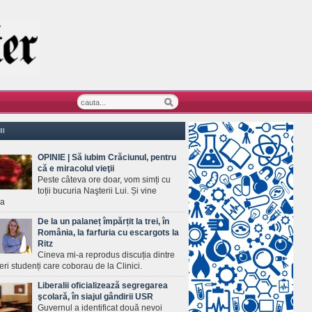
II
OPINIE | Să iubim Crăciunul, pentru
că e miracolul vieţii
Peste câteva ore doar, vom simți cu
toții bucuria Naşterii Lui. Și vine
ea
De la un palaneț împărțit la trei, în
România, la farfuria cu escargots la
Ritz
Cineva mi-a reprodus discuția dintre
ineri studenți care coborau de la Clinici.
Liberalii oficializează segregarea
şcolară, în siajul gândirii USR
Guvernul a identificat două nevoi