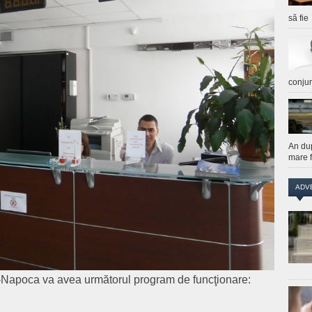
să fie
conju
An du
mare f
ADV
-Napoca va avea următorul program de funcţionare: