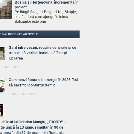
Bosnia și Herțegovina, încremenită în
proiect
Pe lângă Szeged-Belgrad-Niș-Skopje,
o altă arteră care ajunge în inima
Balcanilor este prin
E MAI RECENTE ARTICOLE
Gard între vecini: regulile generale și ce
trebuie să verifici înainte să începi
lucrarea
8, 2026, 10:06
Cum scazi factura la energie în 2026 fără
să sacrifici confortul termic
June 2, 2026, 05:06
 d’Or-ul lui Cristian Mungiu, „FJORD” –
ție unică în 13 iunie, simultan în 90 de
atografe din 52 de orașe din România