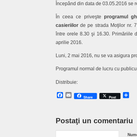
Începând din data de 03.05.2016 se 
În ceea ce priveşte
programul gh
casieriilor
de pe strada Moţilor nr. 7
între orele 8.30 şi 16.30. Primăriile
aprilie 2016.
Luni, 2 mai 2016, nu se va asigura pr
Programul normal de lucru cu publicul
Distribuie:
Facebook
Email
Sh
Share
Post
Postaţi un comentariu
Nume