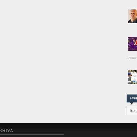
Januar
ARH
Arhiva
Transi
Repor
RHIVA