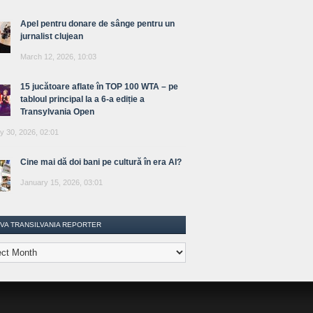
Apel pentru donare de sânge pentru un
jurnalist clujean
March 12, 2026, 10:03
15 jucătoare aflate în TOP 100 WTA – pe
tabloul principal la a 6-a ediție a
Transylvania Open
y 30, 2026, 02:01
Cine mai dă doi bani pe cultură în era AI?
January 15, 2026, 03:01
IVA TRANSILVANIA REPORTER
lvania
ter