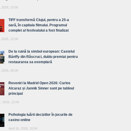
, 2026, 10:06
TIFF transformă Clujul, pentru a 25-a
oară, în capitala filmului. Programul
complet al festivalului a fost finalizat
, 2026, 10:06
De la ruină la simbol european: Castelul
Bánffy din Răscruci, dublu premiat pentru
restaurarea sa exemplară
, 2026, 08:06
Reveniri la Madrid Open 2026: Carlos
Alcaraz și Jannik Sinner sunt pe tabloul
principal
7, 2026, 12:04
Psihologia luării deciziilor în jocurile de
casino online
April 16, 2026, 10:04