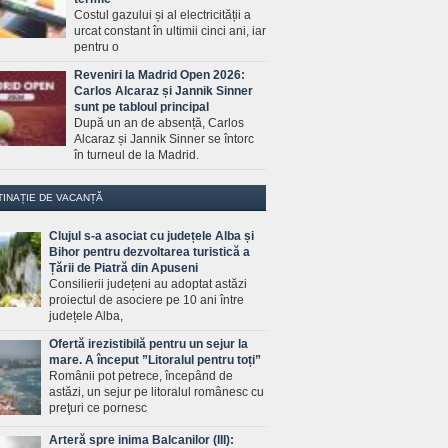
Costul gazului și al electricității a
urcat constant în ultimii cinci ani, iar
pentru o
Reveniri la Madrid Open 2026:
Carlos Alcaraz și Jannik Sinner
sunt pe tabloul principal
După un an de absență, Carlos
Alcaraz și Jannik Sinner se întorc
în turneul de la Madrid.
TINAȚIE DE VACANȚĂ
Clujul s-a asociat cu județele Alba și
Bihor pentru dezvoltarea turistică a
Țării de Piatră din Apuseni
Consilierii județeni au adoptat astăzi
proiectul de asociere pe 10 ani între
județele Alba,
Ofertă irezistibilă pentru un sejur la
mare. A început ”Litoralul pentru toți”
Românii pot petrece, începând de
astăzi, un sejur pe litoralul românesc cu
preţuri ce pornesc
Arteră spre inima Balcanilor (III):