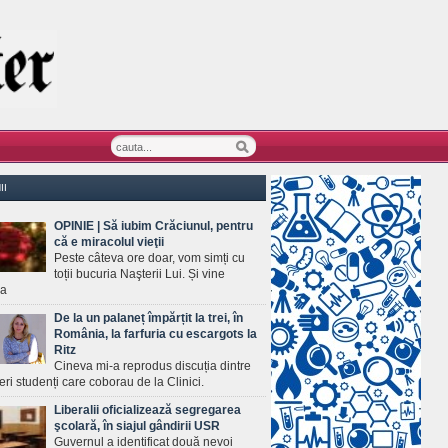
II
OPINIE | Să iubim Crăciunul, pentru
că e miracolul vieţii
Peste câteva ore doar, vom simți cu
toții bucuria Naşterii Lui. Și vine
ea
De la un palaneț împărțit la trei, în
România, la farfuria cu escargots la
Ritz
Cineva mi-a reprodus discuția dintre
ineri studenți care coborau de la Clinici.
Liberalii oficializează segregarea
şcolară, în siajul gândirii USR
Guvernul a identificat două nevoi