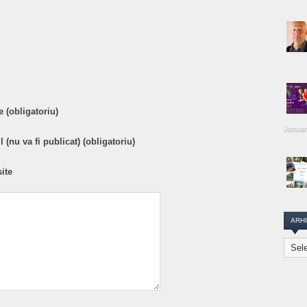
are
 (obligatoriu)
Januar
 (nu va fi publicat) (obligatoriu)
ite
ARH
Arhiva
Transi
Repor