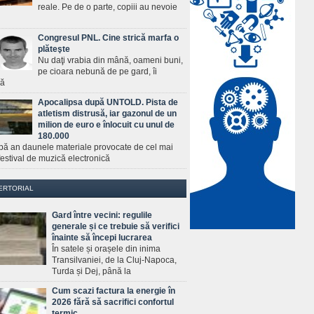
reale. Pe de o parte, copiii au nevoie
Congresul PNL. Cine strică marfa o
plăteşte
Nu daţi vrabia din mână, oameni buni,
pe cioara nebună de pe gard, îi
ră
Apocalipsa după UNTOLD. Pista de
atletism distrusă, iar gazonul de un
milion de euro e înlocuit cu unul de
180.000
pă an daunele materiale provocate de cel mai
estival de muzică electronică
ERTORIAL
Gard între vecini: regulile
generale și ce trebuie să verifici
înainte să începi lucrarea
În satele și orașele din inima
Transilvaniei, de la Cluj-Napoca,
Turda și Dej, până la
Cum scazi factura la energie în
2026 fără să sacrifici confortul
termic