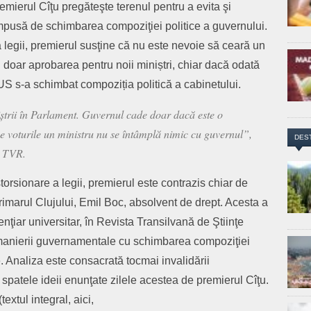
emierul Cîţu pregăteşte terenul pentru a evita şi
mpusă de schimbarea compoziţiei politice a guvernului.
legii, premierul susţine că nu este nevoie să ceară un
 doar aprobarea pentru noii miniștri, chiar dacă odată
S s-a schimbat compoziția politică a cabinetului.
trii în Parlament. Guvernul cade doar dacă este o
 voturile un ministru nu se întâmplă nimic cu guvernul”,
DES
a TVR.
torsionare a legii, premierul este contrazis chiar de
primarul Clujului, Emil Boc, absolvent de drept. Acesta a
enţiar universitar, în Revista Transilvană de Ştiinţe
emanierii guvernamentale cu schimbarea compoziţiei
. Analiza este consacrată tocmai invalidării
in spatele ideii enunţate zilele acestea de premierul Cîţu.
extul integral, aici,