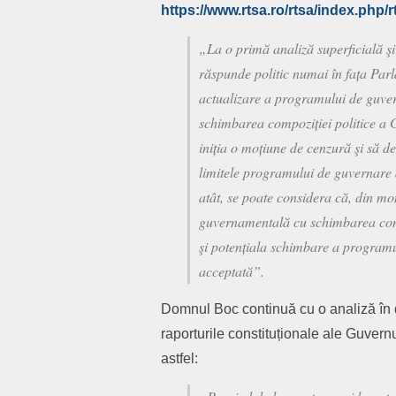
https://www.rtsa.ro/rtsa/index.php/r
„La o primă analiză superficială şi
răspunde politic numai în fața Parl
actualizare a programului de guvern
schimbarea compoziției politice a
iniția o moțiune de cenzură şi să 
limitele programului de guvernare a
atât, se poate considera că, din 
guvernamentală cu schimbarea compo
şi potențiala schimbare a programu
acceptată”.
Domnul Boc continuă cu o analiză în d
raporturile constituționale ale Guvernu
astfel: