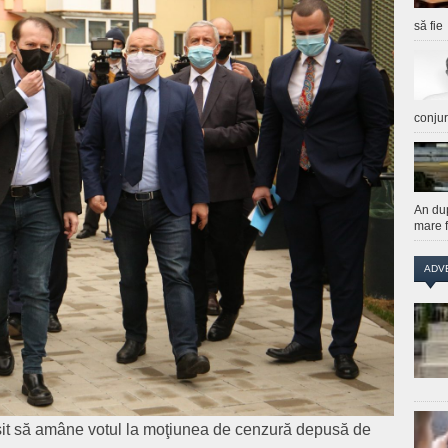
să fie
conju
An du
mare f
ADV
euşit să amâne votul la moţiunea de cenzură depusă de