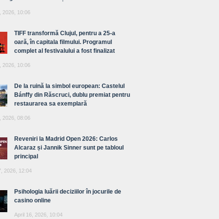
, 2026, 10:06
TIFF transformă Clujul, pentru a 25-a
oară, în capitala filmului. Programul
complet al festivalului a fost finalizat
, 2026, 10:06
De la ruină la simbol european: Castelul
Bánffy din Răscruci, dublu premiat pentru
restaurarea sa exemplară
, 2026, 08:06
Reveniri la Madrid Open 2026: Carlos
Alcaraz și Jannik Sinner sunt pe tabloul
principal
7, 2026, 12:04
Psihologia luării deciziilor în jocurile de
casino online
April 16, 2026, 10:04