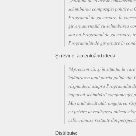
„Pornind de la aceste considerent
schimbarea compoziției politice a G
Programul de guvernare. În conseci
guvernamentală cu schimbarea compo
sau nu Programul de guvernare, tr
Programului de guvernare în condiți
Şi revine, accentuând ideea:
“Apreciem că, şi în situația în car
înlăturarea unui partid politic din
răspunderii asupra Programului de 
impactul schimbării componenței p
Mai mult decât atât, angajarea răs
cu privire la realizarea obiectivel
celor rămase restante din perspecti
Distribuie: