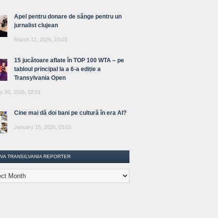
Apel pentru donare de sânge pentru un
jurnalist clujean
March 12, 2026, 10:03
15 jucătoare aflate în TOP 100 WTA – pe
tabloul principal la a 6-a ediție a
Transylvania Open
y 30, 2026, 02:01
Cine mai dă doi bani pe cultură în era AI?
January 15, 2026, 03:01
IVA TRANSILVANIA REPORTER
lvania
ter