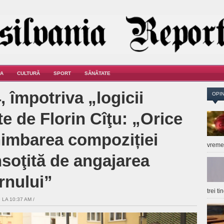
A
CULTURĂ
SPORT
SĂNĂTATE
, împotriva „logicii
OPIN
te de Florin Cîţu: „Orice
himbarea compoziției
vrem
însoţită de angajarea
rnului”
trei t
 LA 10:37 AM /