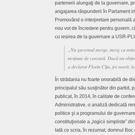
partenerii alungaţi de la guvernare, pr
angajarea răspunderii în Parlament i
Promovând o interpretare personală a 
nou vot de încredere pentru guvern, ci
cu ieșirea de la guvernare a USR-PLU
„Nu guvernul merge, merg cu miniș
moțiune de cenzură. Dacă nu obține
a declarat Florin Cîțu, joi seară, l
În strădania nu foarte onorabilă de dis
principalul său susţinător din partid, 
publicat, în 2014, în calitate de confer
Administrative, o analiză dedicată r
politice şi a programului de guvernare
constituţionale a „logicii simpliste” d
Iată ce scria, în rezumat, domnul Boc (t