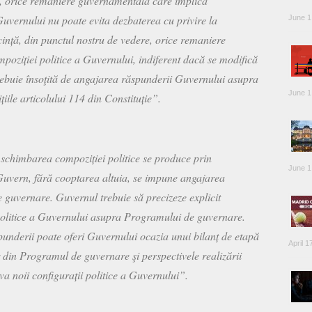
e, orice remaniere guvernamentală care implică
uvernului nu poate evita dezbaterea cu privire la
June 1
nță, din punctul nostru de vedere, orice remaniere
ziției politice a Guvernului, indiferent dacă se modifică
ebuie însoţită de angajarea răspunderii Guvernului asupra
June 1
ile articolului 114 din Constituție”.
e schimbarea compoziției politice se produce prin
June 1
 Guvern, fără cooptarea altuia, se impune angajarea
guvernare. Guvernul trebuie să precizeze explicit
olitice a Guvernului asupra Programului de guvernare.
punderii poate oferi Guvernului ocazia unui bilanț de etapă
April 1
or din Programul de guvernare şi perspectivele realizării
va noii configurații politice a Guvernului”.