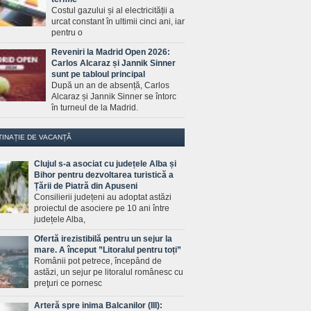
Costul gazului și al electricității a
urcat constant în ultimii cinci ani, iar
pentru o
Reveniri la Madrid Open 2026:
Carlos Alcaraz și Jannik Sinner
sunt pe tabloul principal
După un an de absență, Carlos
Alcaraz și Jannik Sinner se întorc
în turneul de la Madrid.
TINAȚIE DE VACANȚĂ
Clujul s-a asociat cu județele Alba și
Bihor pentru dezvoltarea turistică a
Țării de Piatră din Apuseni
Consilierii județeni au adoptat astăzi
proiectul de asociere pe 10 ani între
județele Alba,
Ofertă irezistibilă pentru un sejur la
mare. A început ”Litoralul pentru toți”
Românii pot petrece, începând de
astăzi, un sejur pe litoralul românesc cu
preţuri ce pornesc
Arteră spre inima Balcanilor (III):