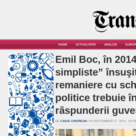
HOME
ACTUALITATE
ANALIZE
EUROP
Emil Boc, în 2014
simpliste” însuşi
remaniere cu sc
politice trebuie 
răspunderii guve
DE
CAIUS CHIOREAN
/ IN SEPTEMBER 17, 2021, 10:09