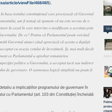
tsa/article/viewFile/468/465
).
 în baza textului constituțional care precizează că Guvernul
amentului, am fi tentați să spunem că nu este nevoie de o
are în cazul în care intervine o modificare a acestuia prin
CEL
 Guvernului. De ce? Pentru că Parlamentul poate oricând
demită Guvernul atunci când apreciază că acesta a depășit
cceptat cu ocazia votului de învestitură. Şi, mai mult decât
moment ce Parlamentul a aprobat remanierea
June 1
ziției politice a Guvernului, a acceptat tacit sau indirect
lui de guvernare. O asemenea logică simplistă nu poate fi
etaliu a implicațiillor programului de guvernare în
lui cu Parlamentul (art. 103 din Constituție) încheiată
Palme
proiec
cinem