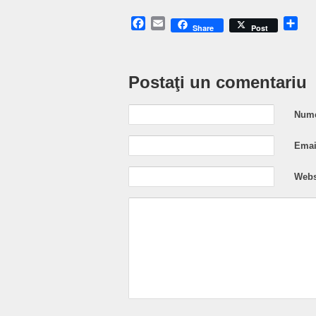
Facebook
Email
Sh
Share
Post
Postaţi un comentariu
Nume
Email
Webs