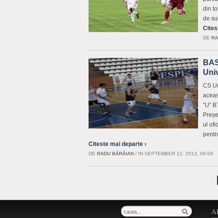
din to
de su
Cites
DE
RA
BAS
Univ
CS Un
aceas
”U” B
Preșe
ul ofi
pentr
Citeste mai departe ›
DE
RADU BĂRĂIAN
/
IN SEPTEMBER 12, 2013, 09:09
A