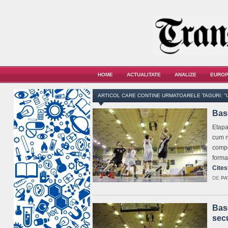
HOME
ACTUALITATE
ANALIZE
EUROP
ARTICOL CARE CONTINE URMATOARELE TAGURI: "
Basc
Etapa
cum n
compe
forma
Cites
DE
PA
Basc
sec