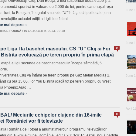
caşul Universităţii Cluj, Dan Bucşă, a fost suspendat două etape şi a
cinem
t o amendă sportivă în valoare de 2.000 de lei, pentru cartonașul roșu
June 1
t, luni, la Botoșan, în egalul smuls de ”U” în fața echipei locale, una
 revelațiile actualei ediții a Ligii I de fotbal.…
te mai departe ›
TRICE PODINĂ
/
IN OCTOBER 9, 2013, 02:10
June 1
pe Liga I la baschet masculin. CS ”U” Cluj și For
0
Bistrița evoluează pe teren propriu în prima etapă
 etapă a ligii secunde de baschet masculin începe sâmbătă, 5
brie.
iversitatea Cluj va întâlni pe teren propriu pe Gaz Metan Mediaș 2,
June 1
ând cu ora 15.00. For You Bistrița joacă tot pe teren propriu cu West
ia Phoenix Arad.…
te mai departe ›
April 1
AL/ Meciurile echipelor clujene din 16-imile
0
i României vor fi televizate
ația Română de Fotbal a anunțat miercuri programul televizărilor
delor din 16-imile Cupei României, ediția 2013-2014. Astfel, nouă partide