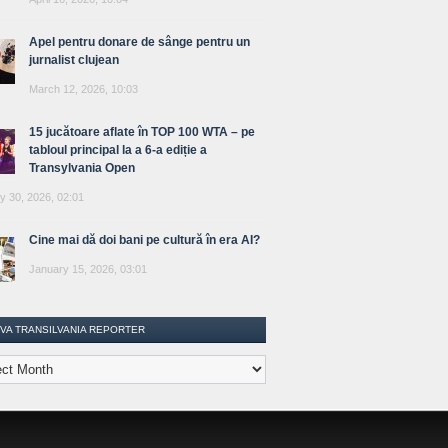
Apel pentru donare de sânge pentru un
jurnalist clujean
March 12, 2026, 10:03
15 jucătoare aflate în TOP 100 WTA – pe
tabloul principal la a 6-a ediție a
Transylvania Open
y 30, 2026, 02:01
Cine mai dă doi bani pe cultură în era AI?
January 15, 2026, 03:01
IVA TRANSILVANIA REPORTER
lvania
ter