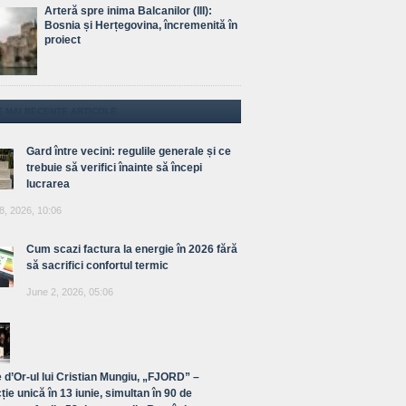
Arteră spre inima Balcanilor (III):
Bosnia și Herțegovina, încremenită în
proiect
E MAI RECENTE ARTICOLE
Gard între vecini: regulile generale și ce
trebuie să verifici înainte să începi
lucrarea
8, 2026, 10:06
Cum scazi factura la energie în 2026 fără
să sacrifici confortul termic
June 2, 2026, 05:06
 d’Or-ul lui Cristian Mungiu, „FJORD” –
ție unică în 13 iunie, simultan în 90 de