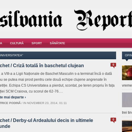
A
CULTURĂ
SPORT
SĂNĂTATE
UNIVERSITATEA"
OPIN
het / Criză totală în baschetul clujean
0
 a VIII-a a Ligii Naționale de Baschet Masculin s-a terminat încă o dată
u se putea mai prost pentru cele două echipe clujene angrenate în
tiție. Echipa CS Universitatea a pierdut, scontat, pe teren propriu în fața
vrem
ției SCM Craiova, cu scorul de 62-76.…
te mai departe ›
TRICE PODINĂ
/
IN NOVEMBER 23, 2014, 01:11
trei t
het / Derby-ul Ardealului decis in ultimele
0
unde