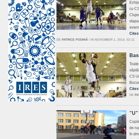
Echipa
cu CS
Cluje
stapa
avans
Cites
DE
PATRICE PODINĂ
/
IN NOVEMBER 1, 2014, 02:11
Bas
Toate
săptă
CS Un
Bucur
Cites
DE
PA
”U” 
Copii
de rug
în dm