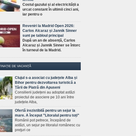
Costul gazului și al electricității a
urcat constant în ultimii cinci ani,
iar pentru o
Reveniri la Madrid Open 2026:
Carlos Alcaraz și Jannik Sinner
sunt pe tabloul principal
După un an de absență, Carlos
Alcaraz și Jannik Sinner se întorc
în turneul de la Madrid.
TINAȚIE DE VACANȚĂ
Clujul s-a asociat cu județele Alba și
Bihor pentru dezvoltarea turistică a
Țării de Piatră din Apuseni
Consilierii județeni au adoptat astăzi
proiectul de asociere pe 10 ani între
județele Alba,
Ofertă irezistibilă pentru un sejur la
mare. A început ”Litoralul pentru toți”
Românii pot petrece, începând de
astăzi, un sejur pe litoralul românesc cu
preţuri ce