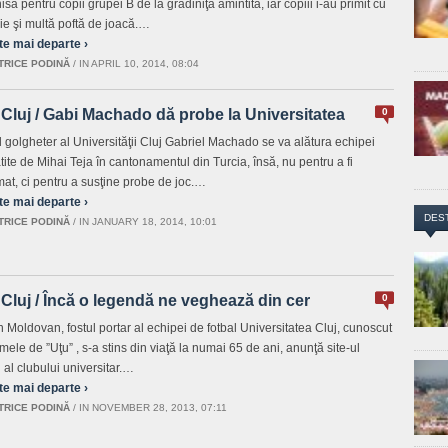
să pentru copii grupei B de la grădiniţa amintită, iar copiii i-au primit cu
ie şi multă poftă de joacă.…
te mai departe ›
TRICE PODINĂ
/
IN APRIL 10, 2014, 08:04
Cluj / Gabi Machado dă probe la Universitatea
0
l golgheter al Universităţii Cluj Gabriel Machado se va alătura echipei
tite de Mihai Teja în cantonamentul din Turcia, însă, nu pentru a fi
imat, ci pentru a susţine probe de joc.…
te mai departe ›
DES
TRICE PODINĂ
/
IN JANUARY 18, 2014, 10:01
Cluj / Încă o legendă ne veghează din cer
0
n Moldovan, fostul portar al echipei de fotbal Universitatea Cluj, cunoscut
mele de ”Uţu” , s-a stins din viaţă la numai 65 de ani, anunţă site-ul
l al clubului universitar.…
te mai departe ›
TRICE PODINĂ
/
IN NOVEMBER 28, 2013, 07:11