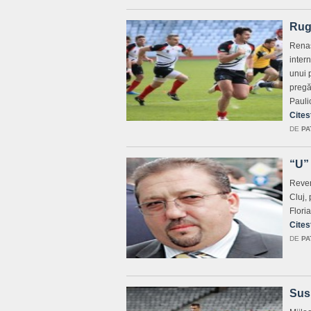
Rugb
Renas
inter
unui 
pregă
Pauli
Cites
DE
PA
“U” 
Reven
Cluj,
Flori
Cites
DE
PA
Susp