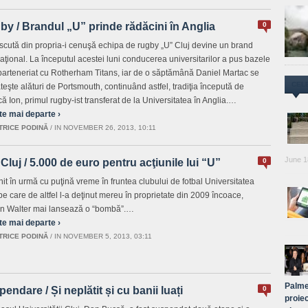
y / Brandul „U” prinde rădăcini în Anglia
0
cută din propria-i cenuşă echipa de rugby „U” Cluj devine un brand
naţional. La începutul acestei luni conducerea universitarilor a pus bazele
parteneriat cu Rotherham Titans, iar de o săptămână Daniel Martac se
CEL
teşte alături de Portsmouth, continuând astfel, tradiţia începută de
că Ion, primul rugby-ist transferat de la Universitatea în Anglia.…
te mai departe ›
TRICE PODINĂ
/
IN NOVEMBER 26, 2013, 10:11
June 1
Cluj / 5.000 de euro pentru acţiunile lui “U”
0
it în urmă cu puţină vreme în fruntea clubului de fotbal Universitatea
 pe care de altfel l-a deţinut mereu în proprietate din 2009 încoace,
an Walter mai lansează o “bombă”.…
te mai departe ›
TRICE PODINĂ
/
IN NOVEMBER 5, 2013, 03:11
Palme
endare / Și neplătit și cu banii luați
0
proiec