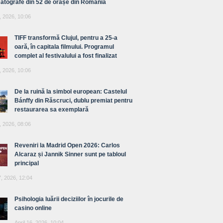
atografe din 52 de orașe din România
, 2026, 10:06
TIFF transformă Clujul, pentru a 25-a
oară, în capitala filmului. Programul
complet al festivalului a fost finalizat
, 2026, 10:06
De la ruină la simbol european: Castelul
Bánffy din Răscruci, dublu premiat pentru
restaurarea sa exemplară
, 2026, 08:06
Reveniri la Madrid Open 2026: Carlos
Alcaraz și Jannik Sinner sunt pe tabloul
principal
7, 2026, 12:04
Psihologia luării deciziilor în jocurile de
casino online
April 16, 2026, 10:04