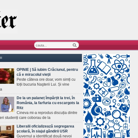
II
OPINIE | Să iubim Crăciunul, pentru
că e miracolul vieţii
Peste câteva ore doar, vom simți cu
toții bucuria Naşterii Lui. Și vine
ea
De la un palaneț împărțit la trei, în
România, la farfuria cu escargots la
Ritz
Cineva mi-a reprodus discuția dintre
ineri studenți care coborau de la
Liberalii oficializează segregarea
şcolară, în siajul gândirii USR
Guvernul a identificat două nevoi