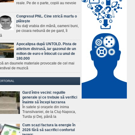
reale. Pe de o parte, copiii au nevoie
Congresul PNL. Cine strică marfa o
plăteşte
Nu daţi vrabia din mână, oameni buni,
pe cioara nebună de pe gard, îi
ră
Apocalipsa după UNTOLD. Pista de
atletism distrusă, iar gazonul de un
milion de euro e înlocuit cu unul de
180.000
pă an daunele materiale provocate de cel mai
estival de muzică
ERTORIAL
Gard între vecini: regulile
generale și ce trebuie să verifici
înainte să începi lucrarea
În satele și orașele din inima
Transilvaniei, de la Cluj-Napoca,
Turda și Dej, până la
Cum scazi factura la energie în
2026 fără să sacrifici confortul
termic