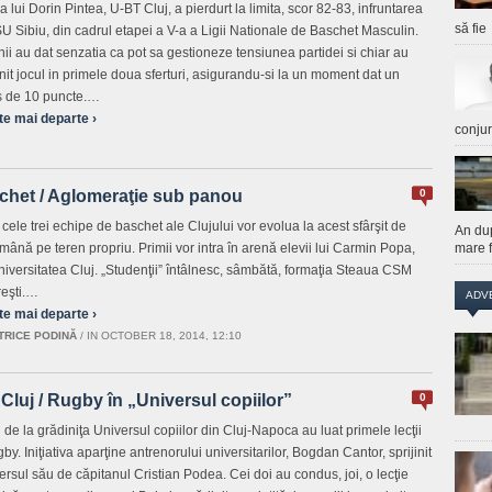
 lui Dorin Pintea, U-BT Cluj, a pierdurt la limita, scor 82-83, infruntarea
să fie
U Sibiu, din cadrul etapei a V-a a Ligii Nationale de Baschet Masculin.
nii au dat senzatia ca pot sa gestioneze tensiunea partidei si chiar au
nit jocul in primele doua sferturi, asigurandu-si la un moment dat un
 de 10 puncte.…
te mai departe ›
conju
chet / Aglomeraţie sub panou
0
 cele trei echipe de baschet ale Clujului vor evolua la acest sfârşit de
An du
mână pe teren propriu. Primii vor intra în arenă elevii lui Carmin Popa,
mare f
iversitatea Cluj. „Studenţii” întâlnesc, sâmbătă, formaţia Steaua CSM
eşti.…
ADV
te mai departe ›
TRICE PODINĂ
/
IN OCTOBER 18, 2014, 12:10
Cluj / Rugby în „Universul copiilor”
0
i de la grădiniţa Universul copiilor din Cluj-Napoca au luat primele lecţii
by. Iniţiativa aparţine antrenorului universitarilor, Bogdan Cantor, sprijinit
ersul său de căpitanul Cristian Podea. Cei doi au condus, joi, o lecţie