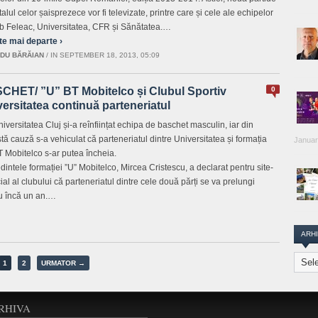
talul celor șaisprezece vor fi televizate, printre care și cele ale echipelor
b Feleac, Universitatea, CFR și Sănătatea.…
te mai departe ›
DU BĂRĂIAN
/
IN SEPTEMBER 18, 2013, 05:09
CHET/ ”U” BT Mobitelco și Clubul Sportiv
0
ersitatea continuă parteneriatul
iversitatea Cluj și-a reînființat echipa de baschet masculin, iar din
tă cauză s-a vehiculat că parteneriatul dintre Universitatea și formația
Januar
T Mobitelco s-ar putea încheia.
dintele formației ”U” Mobitelco, Mircea Cristescu, a declarat pentru site-
cial al clubului că parteneriatul dintre cele două părți se va prelungi
u încă un an.…
ARH
Arhiva
1
2
URMATOR →
Transi
Repor
RHIVA