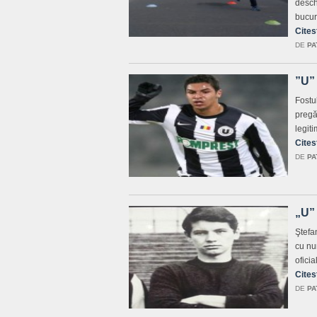
deschi
bucur
Cites
DE
PA
”U” 
Fostu
pregă
legit
Cites
DE
PA
„U” 
Ştefa
cu nu
oficia
Cites
DE
PA