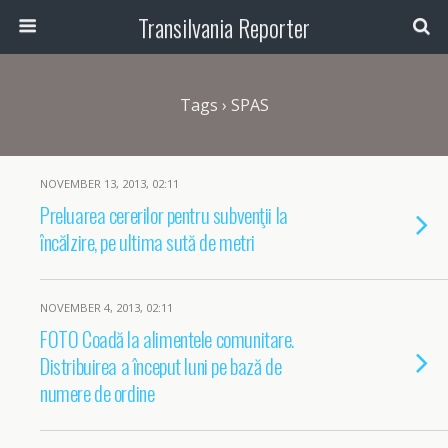
Transilvania Reporter
Tags › SPAS
NOVEMBER 13, 2013, 02:11
Preluarea cererilor pentru subvenţii la
încălzire, pe ultima sută de metri
NOVEMBER 4, 2013, 02:11
FOTO Coadă la alimentele comunitare.
Distribuirea a început luni pe bază de
numere de ordine