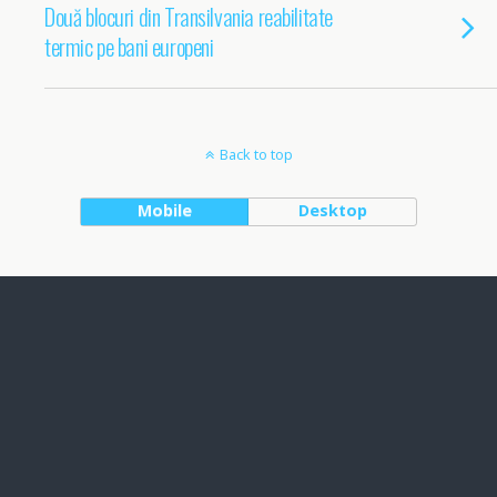
Două blocuri din Transilvania reabilitate
termic pe bani europeni
Back to top
Mobile
Desktop