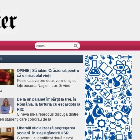
II
OPINIE | Să iubim Crăciunul, pentru
că e miracolul vieţii
Peste câteva ore doar, vom simți cu
toții bucuria Naşterii Lui. Și vine
ea
De la un palaneț împărțit la trei, în
România, la farfuria cu escargots la
Ritz
Cineva mi-a reprodus discuția dintre
ineri studenți care coborau de la
Liberalii oficializează segregarea
şcolară, în siajul gândirii USR
Guvernul a identificat două nevoi