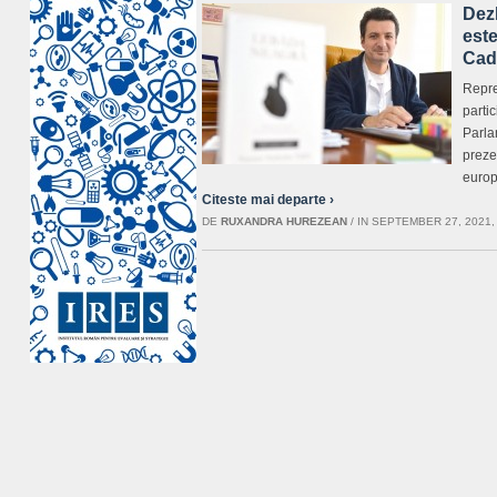
Dez
este
Cad
Repre
parti
Parla
preze
europ
Citeste mai departe ›
DE
RUXANDRA HUREZEAN
/
IN SEPTEMBER 27, 2021,