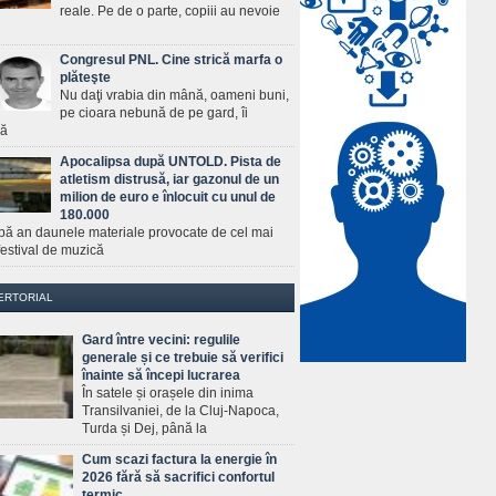
reale. Pe de o parte, copiii au nevoie
Congresul PNL. Cine strică marfa o
plăteşte
Nu daţi vrabia din mână, oameni buni,
pe cioara nebună de pe gard, îi
ră
Apocalipsa după UNTOLD. Pista de
atletism distrusă, iar gazonul de un
milion de euro e înlocuit cu unul de
180.000
pă an daunele materiale provocate de cel mai
estival de muzică
ERTORIAL
Gard între vecini: regulile
generale și ce trebuie să verifici
înainte să începi lucrarea
În satele și orașele din inima
Transilvaniei, de la Cluj-Napoca,
Turda și Dej, până la
Cum scazi factura la energie în
2026 fără să sacrifici confortul
termic