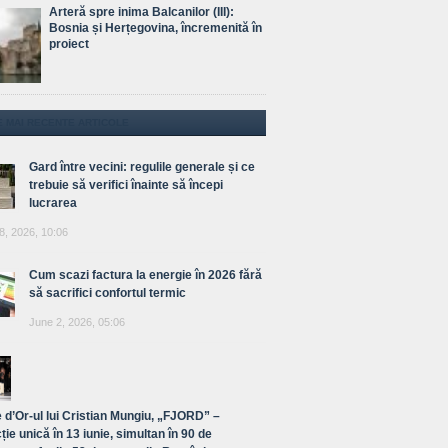
Arteră spre inima Balcanilor (III):
Bosnia și Herțegovina, încremenită în
proiect
E MAI RECENTE ARTICOLE
Gard între vecini: regulile generale și ce
trebuie să verifici înainte să începi
lucrarea
8, 2026, 10:06
Cum scazi factura la energie în 2026 fără
să sacrifici confortul termic
June 2, 2026, 05:06
 d’Or-ul lui Cristian Mungiu, „FJORD” –
ție unică în 13 iunie, simultan în 90 de