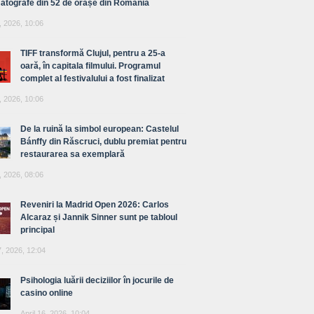
atografe din 52 de orașe din România
, 2026, 10:06
TIFF transformă Clujul, pentru a 25-a
oară, în capitala filmului. Programul
complet al festivalului a fost finalizat
, 2026, 10:06
De la ruină la simbol european: Castelul
Bánffy din Răscruci, dublu premiat pentru
restaurarea sa exemplară
, 2026, 08:06
Reveniri la Madrid Open 2026: Carlos
Alcaraz și Jannik Sinner sunt pe tabloul
principal
7, 2026, 12:04
Psihologia luării deciziilor în jocurile de
casino online
April 16, 2026, 10:04