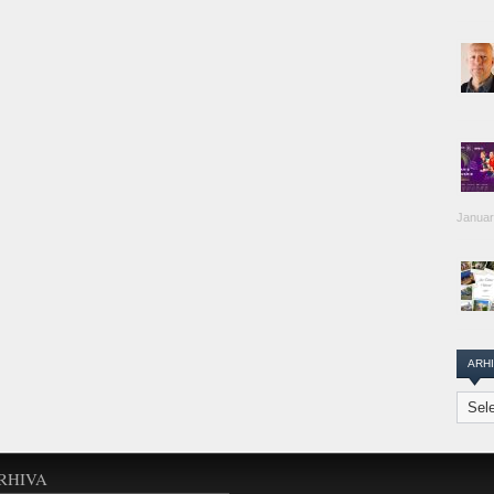
Januar
ARH
Arhiva
Transi
Repor
RHIVA