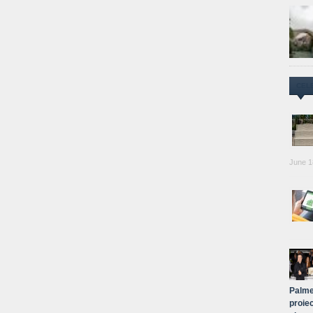
CEL
June 1
Palme
proiec