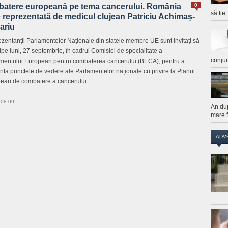
batere europeană pe tema cancerului. România
0
să fie
 reprezentată de medicul clujean Patriciu Achimaș-
ariu
zentanții Parlamentelor Naționale din statele membre UE sunt invitați să
cipe luni, 27 septembrie, în cadrul Comisiei de specialitate a
conju
mentului European pentru combaterea cancerului (BECA), pentru a
nta punctele de vedere ale Parlamentelor naționale cu privire la Planul
ean de combatere a cancerului.…
 08:09
An du
mare f
ADV