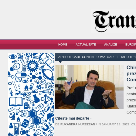
HOME
ACTUALITATE
ANALIZE
EUROP
ARTICOL CARE CONTINE URMATOARELE TAGURI: "P
Chi
prez
Com
Prof.
pentr
preze
Klaus
Comb
Citeste mai departe ›
DE
RUXANDRA HUREZEAN
/
IN JANUARY 18, 2022, 05