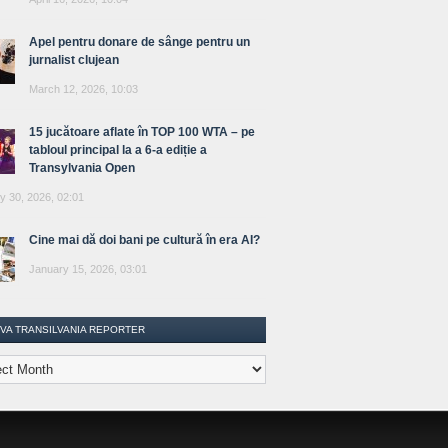
Apel pentru donare de sânge pentru un
jurnalist clujean
March 12, 2026, 10:03
15 jucătoare aflate în TOP 100 WTA – pe
tabloul principal la a 6-a ediție a
Transylvania Open
y 30, 2026, 02:01
Cine mai dă doi bani pe cultură în era AI?
January 15, 2026, 03:01
IVA TRANSILVANIA REPORTER
lvania
ter