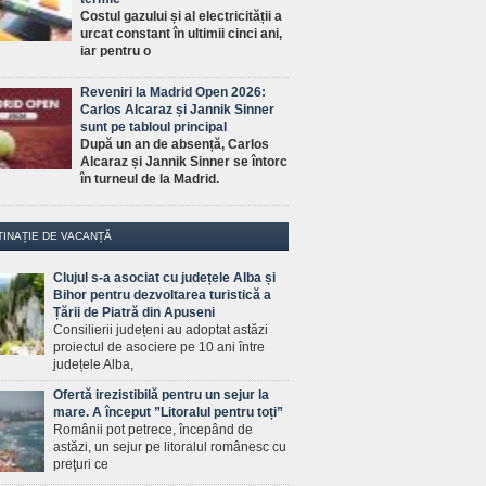
Costul gazului și al electricității a
urcat constant în ultimii cinci ani,
iar pentru o
Reveniri la Madrid Open 2026:
Carlos Alcaraz și Jannik Sinner
sunt pe tabloul principal
După un an de absență, Carlos
Alcaraz și Jannik Sinner se întorc
în turneul de la Madrid.
TINAȚIE DE VACANȚĂ
Clujul s-a asociat cu județele Alba și
Bihor pentru dezvoltarea turistică a
Țării de Piatră din Apuseni
Consilierii județeni au adoptat astăzi
proiectul de asociere pe 10 ani între
județele Alba,
Ofertă irezistibilă pentru un sejur la
mare. A început ”Litoralul pentru toți”
Românii pot petrece, începând de
astăzi, un sejur pe litoralul românesc cu
preţuri ce