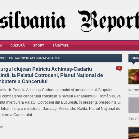
A
CULTURĂ
SPORT
SĂNĂTATE
ROF. DR. PATRICIU ACHIMAȘ-CADARIU"
OPIN
rurgul clujean Patriciu Achimaș-Cadariu
0
intă, la Palatul Cotroceni, Planul Național de
batere a Cancerului
 univ. dr. Patriciu Achimaș-Cadariu, deputat și președinte al Grupului
vrem
u combaterea cancerului constituit la nivelul Parlamentului României, va
nta miercuri la Palatul Cotroceni din București, în prezența președintelui
 Iohannis, și a ministrului Sănătății, Alexandru Rafila, Planul Național de
atere a Cancerului.…
trei t
:01