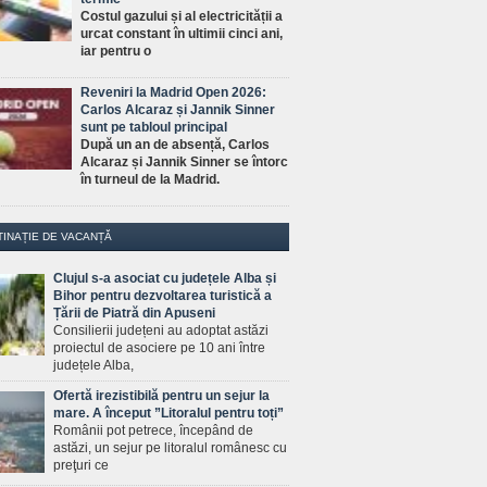
Costul gazului și al electricității a
urcat constant în ultimii cinci ani,
iar pentru o
Reveniri la Madrid Open 2026:
Carlos Alcaraz și Jannik Sinner
sunt pe tabloul principal
După un an de absență, Carlos
Alcaraz și Jannik Sinner se întorc
în turneul de la Madrid.
TINAȚIE DE VACANȚĂ
Clujul s-a asociat cu județele Alba și
Bihor pentru dezvoltarea turistică a
Țării de Piatră din Apuseni
Consilierii județeni au adoptat astăzi
proiectul de asociere pe 10 ani între
județele Alba,
Ofertă irezistibilă pentru un sejur la
mare. A început ”Litoralul pentru toți”
Românii pot petrece, începând de
astăzi, un sejur pe litoralul românesc cu
preţuri ce