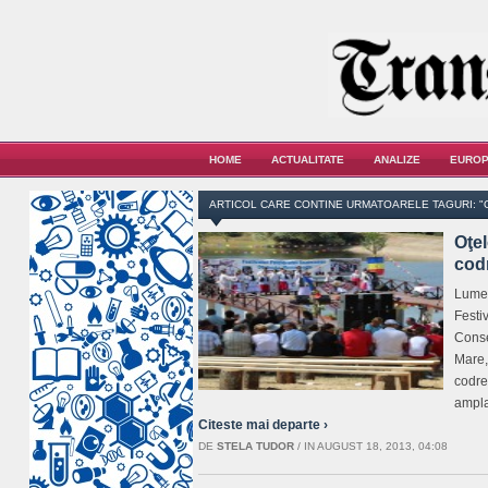
HOME
ACTUALITATE
ANALIZE
EUROP
ARTICOL CARE CONTINE URMATOARELE TAGURI: "
Oţel
cod
Lume 
Festi
Conse
Mare,
codren
ampla
Citeste mai departe ›
DE
STELA TUDOR
/
IN AUGUST 18, 2013, 04:08