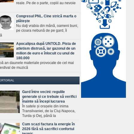
reale. Pe de o parte, copiii au nevoie
Congresul PNL. Cine strică marfa o
plăteşte
Nu daţi vrabia din mână, oameni buni,
pe cioara nebună de pe gard, îi
ră
Apocalipsa după UNTOLD. Pista de
atletism distrusă, iar gazonul de un
milion de euro e înlocuit cu unul de
180.000
pă an daunele materiale provocate de cel mai
estival de muzică
ERTORIAL
Gard între vecini: regulile
generale și ce trebuie să verifici
înainte să începi lucrarea
În satele și orașele din inima
Transilvaniei, de la Cluj-Napoca,
Turda și Dej, până la
Cum scazi factura la energie în
2026 fără să sacrifici confortul
termic