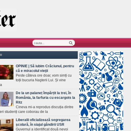
II
OPINIE | Să iubim Crăciunul, pentru
că e miracolul vieţii
Peste câteva ore doar, vom simți cu
toții bucuria Naşterii Lui. Și vine
ea
De la un palaneț împărțit la trei, în
România, la farfuria cu escargots la
Ritz
Cineva mi-a reprodus discuția dintre
ineri studenți care coborau de la
Liberalii oficializează segregarea
şcolară, în siajul gândirii USR
Guvernul a identificat două nevoi