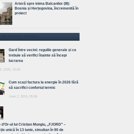
Arteră spre inima Balcanilor (III):
Bosnia și Herțegovina, încremenită în
proiect
E MAI RECENTE ARTICOLE
Gard între vecini: regulile generale și ce
trebuie să verifici înainte să începi
lucrarea
8, 2026, 10:06
Cum scazi factura la energie în 2026 fără
să sacrifici confortul termic
June 2, 2026, 05:06
 d’Or-ul lui Cristian Mungiu, „FJORD” –
ție unică în 13 iunie, simultan în 90 de