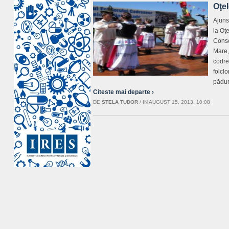
Oţel
Ajuns
la Oţ
Conse
Mare,
codren
folcl
pădur
Citeste mai departe ›
DE
STELA TUDOR
/
IN AUGUST 15, 2013, 10:08