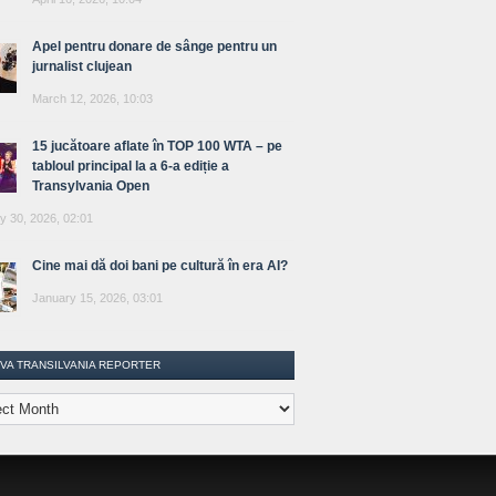
Apel pentru donare de sânge pentru un
jurnalist clujean
March 12, 2026, 10:03
15 jucătoare aflate în TOP 100 WTA – pe
tabloul principal la a 6-a ediție a
Transylvania Open
y 30, 2026, 02:01
Cine mai dă doi bani pe cultură în era AI?
January 15, 2026, 03:01
IVA TRANSILVANIA REPORTER
lvania
ter