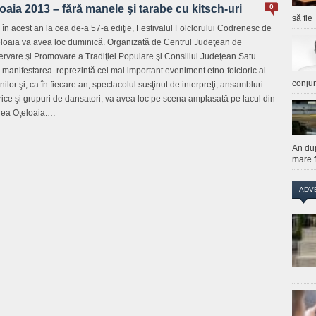
oaia 2013 – fără manele şi tarabe cu kitsch-uri
0
să fie
 în acest an la cea de-a 57-a ediţie, Festivalul Folclorului Codrenesc de
eloaia va avea loc duminică. Organizată de Centrul Judeţean de
rvare şi Promovare a Tradiţiei Populare şi Consiliul Judeţean Satu
 manifestarea reprezintă cel mai important eveniment etno-folcloric al
conju
ilor şi, ca în fiecare an, spectacolul susţinut de interpreţi, ansambluri
orice şi grupuri de dansatori, va avea loc pe scena amplasată pe lacul din
ea Oţeloaia.…
An du
mare f
ADV