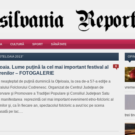
A
CULTURĂ
SPORT
SĂNĂTATE
OTELOAIA 2013"
OPIN
oaia. Lume puţină la cel mai important festival al
0
renilor – FOTOGALERIE
neaşteptat de puţină duminică la Oţeloaia, la cea de-a 57-a ediţie a
valului Folclorului Codrenesc. Organizat de Centrul Judeţean de
vrem
rvare şi Promovare a Tradiţiei Populare şi Consiliul Judeţean Satu
 manifestarea reprezintă cel mai important eveniment etno-folcloric al
ilor şi, ca în fiecare an, spectacolul folcloric a avut loc pe scena
sată pe lac.…
trei t