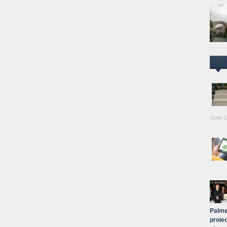
CEL
June 1
Palme
proiec