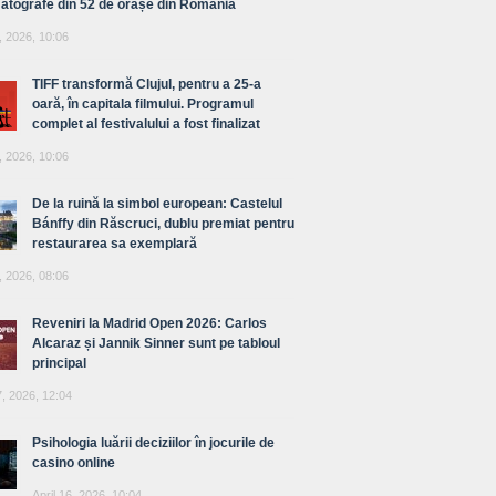
atografe din 52 de orașe din România
, 2026, 10:06
TIFF transformă Clujul, pentru a 25-a
oară, în capitala filmului. Programul
complet al festivalului a fost finalizat
, 2026, 10:06
De la ruină la simbol european: Castelul
Bánffy din Răscruci, dublu premiat pentru
restaurarea sa exemplară
, 2026, 08:06
Reveniri la Madrid Open 2026: Carlos
Alcaraz și Jannik Sinner sunt pe tabloul
principal
7, 2026, 12:04
Psihologia luării deciziilor în jocurile de
casino online
April 16, 2026, 10:04