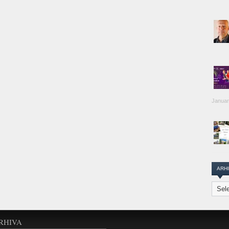
Januar
ARH
Arhiva
Transi
Repor
RHIVA