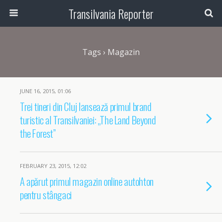
Transilvania Reporter
Tags › Magazin
JUNE 16, 2015, 01:06
Trei tineri din Cluj lansează primul brand
turistic al Transilvaniei: „The Land Beyond
the Forest”
FEBRUARY 23, 2015, 12:02
A apărut primul magazin online autohton
pentru stângaci