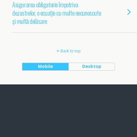
Asigurarea obligatorie împotriva
dezastrelor, o ecuaţie cu multe necunoscute
şi multă delăsare
Back to top
Mobile
Desktop