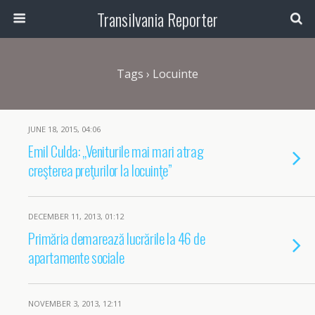
Transilvania Reporter
Tags › Locuinte
JUNE 18, 2015, 04:06
Emil Culda: „Veniturile mai mari atrag
creşterea preţurilor la locuinţe”
DECEMBER 11, 2013, 01:12
Primăria demarează lucrările la 46 de
apartamente sociale
NOVEMBER 3, 2013, 12:11