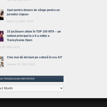
Apel pentru donare de sânge pentru un
jurnalist clujean
March 12, 2026, 10:03
15 jucătoare aflate în TOP 100 WTA – pe
tabloul principal la a 6-a ediție a
Transylvania Open
y 30, 2026, 02:01
Cine mai dă doi bani pe cultură în era AI?
January 15, 2026, 03:01
IVA TRANSILVANIA REPORTER
lvania
ter