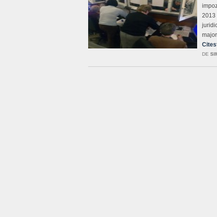
impoz
2013 
juridi
major
Cites
DE
SI