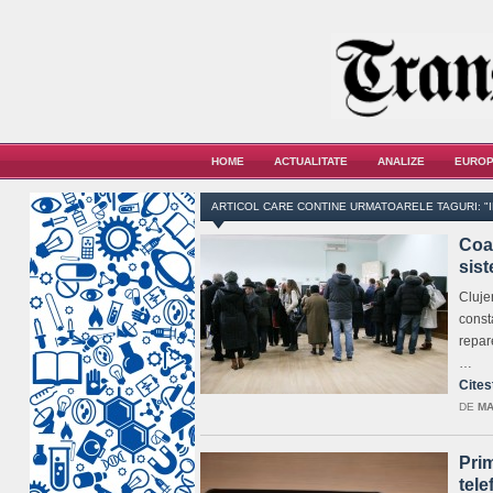
HOME
ACTUALITATE
ANALIZE
EUROP
ARTICOL CARE CONTINE URMATOARELE TAGURI: "
Coad
sis
Clujen
consta
repar
…
Cites
DE
MA
Prim
tele