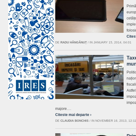
Primă
europ
cetăț
imple
folos
Cites
DE
RADU HÂNGĂNUȚ
/
IN JANUARY 15, 2014, 04:01
Taxe
mun
Politi
națio
fiscal
Astfe
impozi
impozi
majore.…
Citeste mai departe ›
DE
CLAUDIA BONCHIS
/
IN NOVEMBER 16, 2013, 12:1