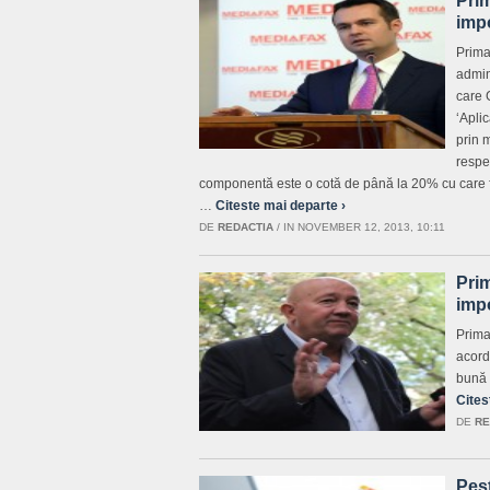
Pri
imp
Prima
admin
care 
‘Apli
prin 
respec
componentă este o cotă de până la 20% cu care f
…
Citeste mai departe ›
DE
REDACTIA
/
IN NOVEMBER 12, 2013, 10:11
Pri
impo
Prima
acord
bună 
Cites
DE
RE
Pest