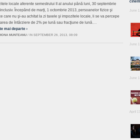
cinem
itele locale aferente semestrului II al anului până luni, 30 septembrie
inclusiv. Începând de marţi, 1 octombrie 2013, persoanelor fizice şi
June 1
ce care nu şi-au achitat la zi taxele şi impozitele locale, li se va percepe
area de întârziere de 2% pe lună sau fracţiune de lună.…
te mai departe ›
MONA MUNTEANU
/
IN SEPTEMBER 26, 2013, 08:09
June 1
June 1
April 1