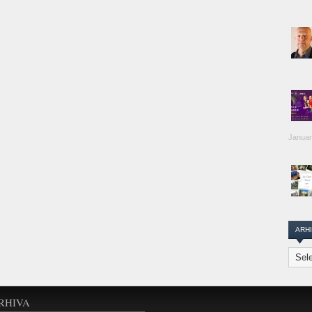
Januar
ARH
Arhiva
Transi
Repor
RHIVA