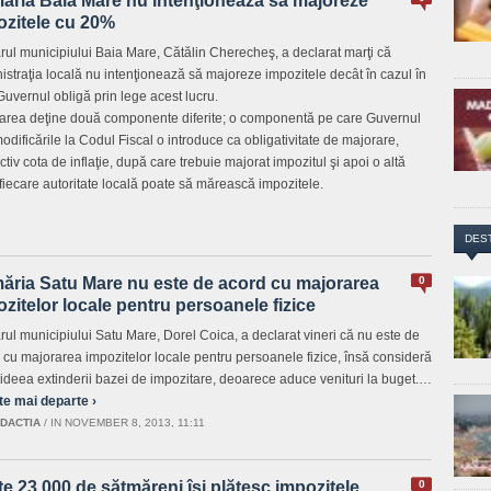
măria Baia Mare nu intenţionează să majoreze
ozitele cu 20%
rul municipiului Baia Mare, Cătălin Cherecheş, a declarat marţi că
istraţia locală nu intenţionează să majoreze impozitele decât în cazul în
Guvernul obligă prin lege acest lucru.
carea deţine două componente diferite; o componentă pe care Guvernul
modificările la Codul Fiscal o introduce ca obligativitate de majorare,
tiv cota de inflaţie, după care trebuie majorat impozitul şi apoi o altă
iecare autoritate locală poate să mărească impozitele.
DES
măria Satu Mare nu este de acord cu majorarea
0
zitelor locale pentru persoanele fizice
rul municipiului Satu Mare, Dorel Coica, a declarat vineri că nu este de
 cu majorarea impozitelor locale pentru persoanele fizice, însă consideră
ideea extinderii bazei de impozitare, deoarece aduce venituri la buget.…
te mai departe ›
DACTIA
/
IN NOVEMBER 8, 2013, 11:11
e 23.000 de sătmăreni îşi plătesc impozitele
0