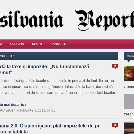
A
CULTURĂ
SPORT
SĂNĂTATE
IMPOZITE"
OPIN
ă la taxe și impozite: „Nu funcționează
0
temul”
ii dornici să își achite taxele și impozitele în prima zi de luni din an, au
t cu stupoare, că statul nu se grăbește deloc să le ia banii, dar nici să
vrem
e eventualele erori de sistem care pot apărea în timpul colectării taxelor.
te mai departe ›
RIA MAN
/
IN JANUARY 5, 2015, 02:01
trei t
ăria 2.0. Clujenii își pot plăti impozitele de pe
0
fon și tabletă