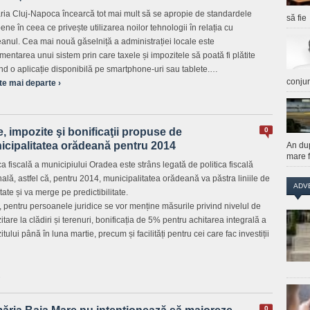
ria Cluj-Napoca încearcă tot mai mult să se apropie de standardele
să fie
ene în ceea ce privește utilizarea noilor tehnologii în relația cu
eanul. Cea mai nouă găselniță a administrației locale este
mentarea unui sistem prin care taxele și impozitele să poată fi plătite
ind o aplicație disponibilă pe smartphone-uri sau tablete.…
conju
te mai departe ›
, impozite şi bonificaţii propuse de
0
icipalitatea orădeană pentru 2014
An du
mare f
ca fiscală a municipiului Oradea este strâns legată de politica fiscală
nală, astfel că, pentru 2014, municipalitatea orădeană va păstra liniile de
ADV
itate și va merge pe predictibilitate.
l, pentru persoanele juridice se vor menține măsurile privind nivelul de
tare la clădiri și terenuri, bonificația de 5% pentru achitarea integrală a
tului până în luna martie, precum și facilități pentru cei care fac investiții
1
0