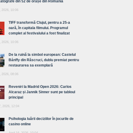
atografe din 52 de orașe din România
, 2026, 10:06
TIFF transformă Clujul, pentru a 25-a
oară, în capitala filmului. Programul
complet al festivalului a fost finalizat
, 2026, 10:06
De la ruină la simbol european: Castelul
Bánffy din Răscruci, dublu premiat pentru
restaurarea sa exemplară
, 2026, 08:06
Reveniri la Madrid Open 2026: Carlos
Alcaraz și Jannik Sinner sunt pe tabloul
principal
7, 2026, 12:04
Psihologia luării deciziilor în jocurile de
casino online
April 16, 2026, 10:04