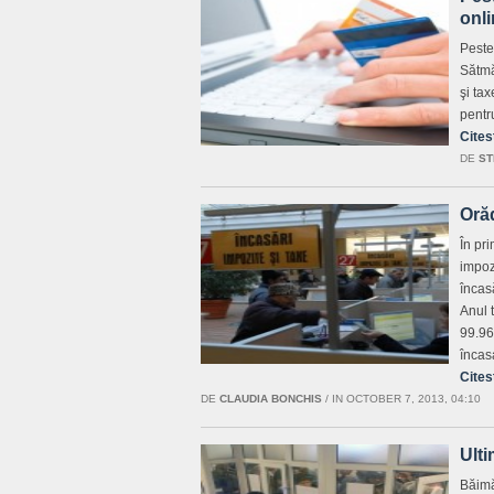
onl
Peste
Sătmă
şi tax
pentr
Cites
DE
ST
Orăd
În pr
impoz
încas
Anul t
99.96
încas
Cites
DE
CLAUDIA BONCHIS
/
IN OCTOBER 7, 2013, 04:10
Ulti
Băimăr