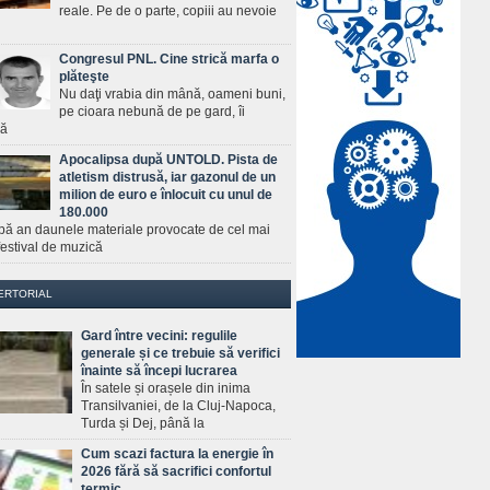
reale. Pe de o parte, copiii au nevoie
Congresul PNL. Cine strică marfa o
plăteşte
Nu daţi vrabia din mână, oameni buni,
pe cioara nebună de pe gard, îi
ră
Apocalipsa după UNTOLD. Pista de
atletism distrusă, iar gazonul de un
milion de euro e înlocuit cu unul de
180.000
pă an daunele materiale provocate de cel mai
estival de muzică
ERTORIAL
Gard între vecini: regulile
generale și ce trebuie să verifici
înainte să începi lucrarea
În satele și orașele din inima
Transilvaniei, de la Cluj-Napoca,
Turda și Dej, până la
Cum scazi factura la energie în
2026 fără să sacrifici confortul
termic