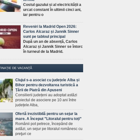
Costul gazului și al electricității a
urcat constant în ultimii cinci ani,
iar pentru o
Reveniri la Madrid Open 2026:
Carlos Alcaraz și Jannik Sinner
sunt pe tabloul principal
După un an de absență, Carlos
Alcaraz și Jannik Sinner se întorc
în turneul de la Madrid.
TINAȚIE DE VACANȚĂ
Clujul s-a asociat cu județele Alba și
Bihor pentru dezvoltarea turistică a
Țării de Piatră din Apuseni
Consilierii județeni au adoptat astăzi
proiectul de asociere pe 10 ani între
județele Alba,
Ofertă irezistibilă pentru un sejur la
mare. A început ”Litoralul pentru toți”
Românii pot petrece, începând de
astăzi, un sejur pe litoralul românesc cu
preţuri ce