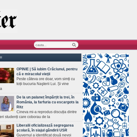
II
OPINIE | Să iubim Crăciunul, pentru
că e miracolul vieţii
Peste câteva ore doar, vom simți cu
toții bucuria Naşterii Lui. Și vine
ea
De la un palaneț împărțit la trei, în
România, la farfuria cu escargots la
Ritz
Cineva mi-a reprodus discuția dintre
ineri studenți care coborau de la
Liberalii oficializează segregarea
şcolară, în siajul gândirii USR
Guvernul a identificat două nevoi