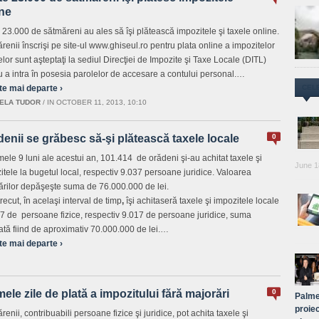
ine
 23.000 de sătmăreni au ales să îşi plătească impozitele şi taxele online.
renii înscrişi pe site-ul www.ghiseul.ro pentru plata online a impozitelor
elor sunt aşteptaţi la sediul Direcţiei de Impozite şi Taxe Locale (DITL)
u a intra în posesia parolelor de accesare a contului personal.…
te mai departe ›
CEL
ELA TUDOR
/
IN OCTOBER 11, 2013, 10:10
enii se grăbesc să-şi plătească taxele locale
0
imele 9 luni ale acestui an, 101.414 de orădeni şi-au achitat taxele şi
June 1
itele la bugetul local, respectiv 9.037 persoane juridice. Valoarea
ărilor depăşeşte suma de 76.000.000 de lei.
recut, în acelaşi interval de timp
,
îşi achitaseră taxele şi impozitele locale
7 de persoane fizice, respectiv 9.017 de persoane juridice, suma
ată fiind de aproximativ 70.000.000 de lei.…
te mai departe ›
mele zile de plată a impozitului fără majorări
0
Palme
proiec
enii, contribuabili persoane fizice şi juridice, pot achita taxele şi