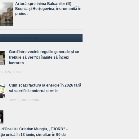
Arteră spre inima Balcanilor (III):
Bosnia și Herțegovina, încremenită în
proiect
E MAI RECENTE ARTICOLE
Gard între vecini: regulile generale și ce
trebuie să verifici înainte să începi
lucrarea
8, 2026, 10:06
Cum scazi factura la energie în 2026 fără
să sacrifici confortul termic
June 2, 2026, 05:06
 d’Or-ul lui Cristian Mungiu, „FJORD” –
ție unică în 13 iunie, simultan în 90 de