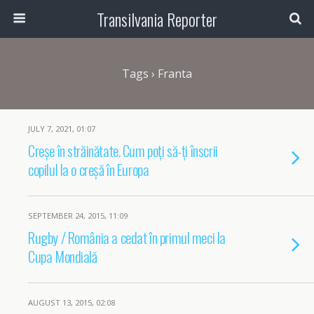
Transilvania Reporter
Tags › Franta
JULY 7, 2021, 01:07
Creșe în străinătate. Cum poți să-ți înscrii
copilul la o creșă în Europa
SEPTEMBER 24, 2015, 11:09
Rugby / România a cedat în primul meci la
Cupa Mondială
AUGUST 13, 2015, 02:08