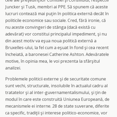
cele ale preşedinţilor Comisiei şi Consiliului, respectiv
Juncker şi Tusk, membri ai PPE. Să spunem că aceste
lucruri contează mai puţin în politica externă decât în
politicile economice sau sociale. Cred, fără ironie, că
nu aceste convingeri de stânga (dacă există cu
adevărat) vor constitui principalul impediment, şi nu
din acest motiv va eşua noua politică externă a
Bruxelles-ului, la fel cum a eşuat în fond şi cea recent
încheiată, a baronesei Catherine Ashton. Adevăratele
motive, în opinia mea, le voi prezenta la sfârşitul
analizei.
Problemele politicii externe şi de securitate comune
sunt vechi, structurale, insolubile în actualul cadru al
tratatelor şi al inter-guvernamentalismului, şi ţin de
modul în care este construită Uniunea Europeană, de
mecanismele ei interne. 28 de state suverane, diferite
ca specific, tradiţii şi interese politico-economice, vor