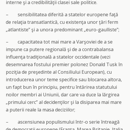
interne şi a credibilităţii clasei sale politice.
– sensibilitatea diferită a statelor europene faţă
de relaţia transatlantică, cu existenţa unor ţări ferm
„atlantiste” şi a unora predominant „euro-gaulliste”;
– capacitatea tot mai mare a Varşoviei de a se
impune ca putere regională şi de a contrabalansa
influenţa tradiţională a statelor occidentale (vezi
desemnarea fostului premier polonez Donald Tusk în
poziţia de preşedinte al Consiliului European), cu
introducerea unor teme specifice sau blocarea altora,
un fapt bun în principiu, pentru întărirea statutului
noilor membri ai Uniunii, dar care va duce la lărgirea
„primului cerc” al decidenţilor şi la disiparea mai mare
a puterii reale la masa deciziilor;
– ascensiunea populismului într-o serie întreagă
de democraţii europene (Franţa, Marea Britanie, Italia,