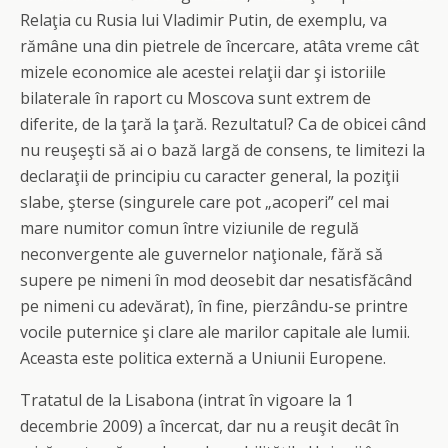
Relaţia cu Rusia lui Vladimir Putin, de exemplu, va
rămâne una din pietrele de încercare, atâta vreme cât
mizele economice ale acestei relaţii dar şi istoriile
bilaterale în raport cu Moscova sunt extrem de
diferite, de la ţară la ţară. Rezultatul? Ca de obicei când
nu reuşeşti să ai o bază largă de consens, te limitezi la
declaraţii de principiu cu caracter general, la poziţii
slabe, şterse (singurele care pot „acoperi” cel mai
mare numitor comun între viziunile de regulă
neconvergente ale guvernelor naţionale, fără să
supere pe nimeni în mod deosebit dar nesatisfăcând
pe nimeni cu adevărat), în fine, pierzându-se printre
vocile puternice şi clare ale marilor capitale ale lumii.
Aceasta este politica externă a Uniunii Europene.
Tratatul de la Lisabona (intrat în vigoare la 1
decembrie 2009) a încercat, dar nu a reuşit decât în