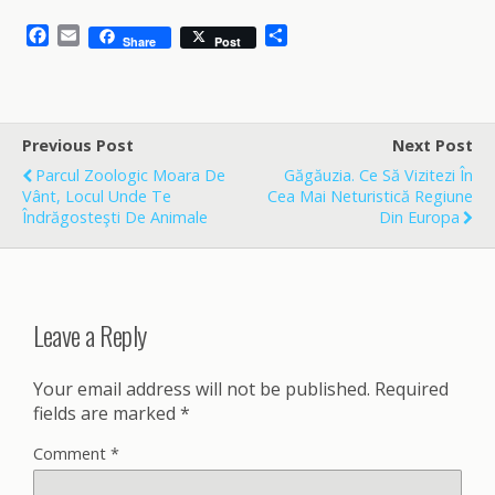
F
E
S
Share
Post
a
m
h
c
a
a
e
i
r
b
l
e
o
Previous Post
Next Post
o
Parcul Zoologic Мoara De
Găgăuzia. Ce Să Vizitezi În
k
Vânt, Locul Unde Te
Cea Mai Neturistică Regiune
Îndrăgosteşti De Animale
Din Europa
Leave a Reply
Your email address will not be published.
Required
fields are marked
*
Comment
*