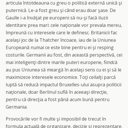
articula întotdeauna cu greu o politică externă unică şi
puternică. Le-a fost greu şi când erau doar şase. De
Gaulle i-a învăţat pe europeni să nu-şi facă iluzii
identitare prea mari: cele naţionale vor prevala mereu,
împreună cu interesele care le definesc. Britanicii fac
acelaşi joc de la Thatcher încoace, iau de la Uniunea
Europeană numai ce este bine pentru ei şi resping
costurile. Germanii au fost, din această perspectivă, cei
mai inteligenţi dintre marile puteri europene, fiindcă
au pus Uniunea să meargă în acelaşi sens cu ei şi să le
maximizeze interesele economice. Toţi ceilalţi parcă
luptă să reducă impactul Bruxelles-ului asupra politicii
naţionale, doar Berlinul suflă în aceeaşi direcţie,
pentru că direcţia a fost până acum bună pentru
Germania.
Provocările vor fi multe şi imposibil de trecut în
formula actuală de organizare, decizie şi reprezentare.