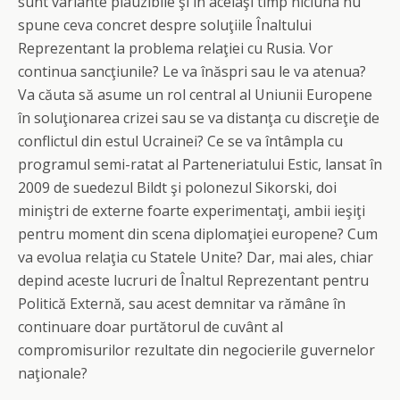
sunt variante plauzibile şi în acelaşi timp niciuna nu
spune ceva concret despre soluţiile Înaltului
Reprezentant la problema relaţiei cu Rusia. Vor
continua sancţiunile? Le va înăspri sau le va atenua?
Va căuta să asume un rol central al Uniunii Europene
în soluţionarea crizei sau se va distanţa cu discreţie de
conflictul din estul Ucrainei? Ce se va întâmpla cu
programul semi-ratat al Parteneriatului Estic, lansat în
2009 de suedezul Bildt şi polonezul Sikorski, doi
miniştri de externe foarte experimentaţi, ambii ieşiţi
pentru moment din scena diplomaţiei europene? Cum
va evolua relaţia cu Statele Unite? Dar, mai ales, chiar
depind aceste lucruri de Înaltul Reprezentant pentru
Politică Externă, sau acest demnitar va rămâne în
continuare doar purtătorul de cuvânt al
compromisurilor rezultate din negocierile guvernelor
naţionale?