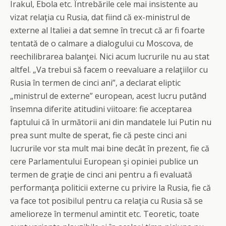
Irakul, Ebola etc. Întrebările cele mai insistente au
vizat relaţia cu Rusia, dat fiind că ex-ministrul de
externe al Italiei a dat semne în trecut că ar fi foarte
tentată de o calmare a dialogului cu Moscova, de
reechilibrarea balanţei. Nici acum lucrurile nu au stat
altfel. „Va trebui să facem o reevaluare a relaţiilor cu
Rusia în termen de cinci ani”, a declarat eliptic
„ministrul de externe” european, acest lucru putând
însemna diferite atitudini viitoare: fie acceptarea
faptului că în următorii ani din mandatele lui Putin nu
prea sunt multe de sperat, fie că peste cinci ani
lucrurile vor sta mult mai bine decât în prezent, fie că
cere Parlamentului European şi opiniei publice un
termen de graţie de cinci ani pentru a fi evaluată
performanţa politicii externe cu privire la Rusia, fie că
va face tot posibilul pentru ca relaţia cu Rusia să se
amelioreze în termenul amintit etc. Teoretic, toate