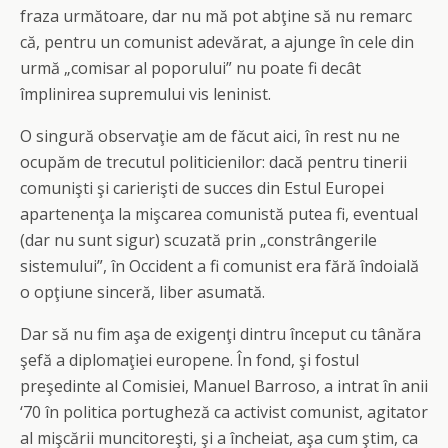
fraza următoare, dar nu mă pot abţine să nu remarc
că, pentru un comunist adevărat, a ajunge în cele din
urmă „comisar al poporului” nu poate fi decât
împlinirea supremului vis leninist.
O singură observaţie am de făcut aici, în rest nu ne
ocupăm de trecutul politicienilor: dacă pentru tinerii
comunişti şi carierişti de succes din Estul Europei
apartenenţa la mişcarea comunistă putea fi, eventual
(dar nu sunt sigur) scuzată prin „constrângerile
sistemului”, în Occident a fi comunist era fără îndoială
o opţiune sinceră, liber asumată.
Dar să nu fim aşa de exigenţi dintru început cu tânăra
şefă a diplomaţiei europene. În fond, şi fostul
preşedinte al Comisiei, Manuel Barroso, a intrat în anii
‘70 în politica portugheză ca activist comunist, agitator
al mişcării muncitoreşti, şi a încheiat, aşa cum ştim, ca