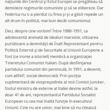
naţiunile din Centrul şi Estul Europei se pregăteau să
demoleze regimurile comuniste şi să se elibereze. Dar
Federica nu s-a pierdut cu firea şi şi-a găsit repede un
alt drum în politică, mai bun decât comunismul.
Deci, despre cine vorbim? Între 1988-1991, ca
adolescentă animată de idealuri marxiste, viitoarea
purtătoare a demnităţii de Înalt Reprezentant pentru
Politică Externă şi de Securitate al Uniunii Europene a
fost (ce ironie a istoriei!) membră a organizaţiei
Tineretului Comunist Italian. După desfiinţarea
partidului comunist din peninsulă, în 1991, a devenit,
cum altfel?, social-democrată. Prin poziţia
suplimentară de vicepreşedinte al noii Comisii Juncker,
fostul ministru de externe al Italiei devine astfel, la
doar 41 de ani, reprezentantul Partidului Socialist
European cu cea mai înaltă funcţie în executivul
Uniunii. Cine nu are umor, mai bine să nu citească