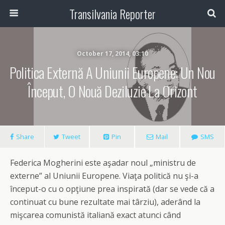
Transilvania Reporter
October 17, 2014, 03:10
Politica Externă A Uniunii Europene: Un Nou
Început, O Nouă Deziluzie La Orizont
Share
Tweet
Pin
Mail
SMS
Federica Mogherini este aşadar noul „ministru de
externe” al Uniunii Europene. Viaţa politică nu şi-a
început-o cu o opţiune prea inspirată (dar se vede că a
continuat cu bune rezultate mai târziu), aderând la
mişcarea comunistă italiană exact atunci când