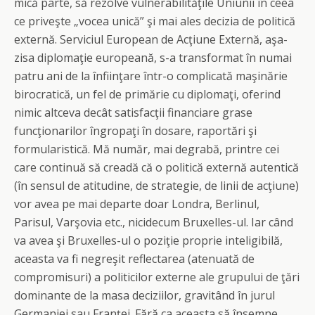
mică parte, să rezolve vulnerabilităţile Uniunii în ceea
ce priveşte „vocea unică” şi mai ales decizia de politică
externă. Serviciul European de Acţiune Externă, aşa-
zisa diplomaţie europeană, s-a transformat în numai
patru ani de la înfiinţare într-o complicată maşinărie
birocratică, un fel de primărie cu diplomaţi, oferind
nimic altceva decât satisfacţii financiare grase
funcţionarilor îngropaţi în dosare, raportări şi
formularistică. Mă număr, mai degrabă, printre cei
care continuă să creadă că o politică externă autentică
(în sensul de atitudine, de strategie, de linii de acţiune)
vor avea pe mai departe doar Londra, Berlinul,
Parisul, Varşovia etc., nicidecum Bruxelles-ul. Iar când
va avea şi Bruxelles-ul o poziţie proprie inteligibilă,
aceasta va fi negreşit reflectarea (atenuată de
compromisuri) a politicilor externe ale grupului de ţări
dominante de la masa deciziilor, gravitând în jurul
Germaniei sau Franţei. Fără ca aceasta să însemne