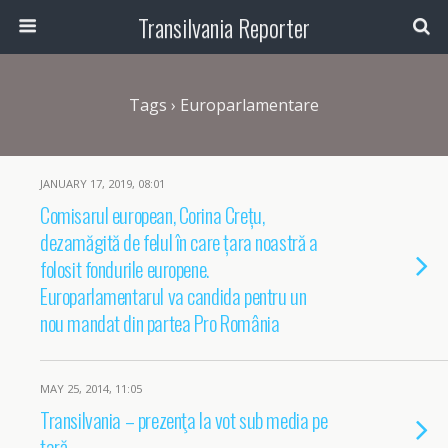
Transilvania Reporter
Tags › Europarlamentare
JANUARY 17, 2019, 08:01
Comisarul european, Corina Crețu,
dezamăgită de felul în care țara noastră a
folosit fondurile europene.
Europarlamentarul va candida pentru un
nou mandat din partea Pro România
MAY 25, 2014, 11:05
Transilvania – prezenţa la vot sub media pe
ţară