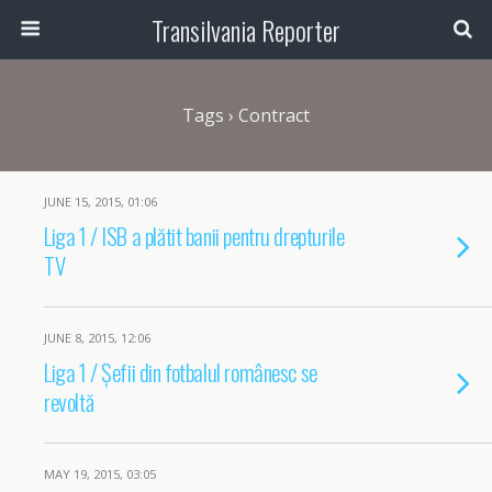
Transilvania Reporter
Tags › Contract
JUNE 15, 2015, 01:06
Liga 1 / ISB a plătit banii pentru drepturile
TV
JUNE 8, 2015, 12:06
Liga 1 / Șefii din fotbalul românesc se
revoltă
MAY 19, 2015, 03:05