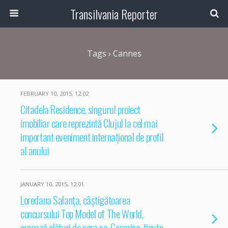
Transilvania Reporter
Tags › Cannes
FEBRUARY 10, 2015, 12:02
Citadela Residence, singurul proiect
imobiliar care reprezintă Clujul la cel mai
important eveniment internațional de profil
al anului
JANUARY 10, 2015, 12:01
Loredana Salanța, câștigătoarea
concursului Top Model of The World,
creează alături de sora sa, Cosmina, ținute