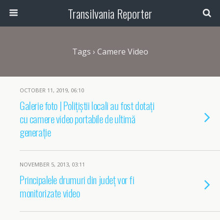
Transilvania Reporter
Tags › Camere Video
OCTOBER 11, 2019, 06:10
Galerie foto | Polițiștii locali au fost dotați
cu camere video portabile de ultimă
generație
NOVEMBER 5, 2013, 03:11
Principalele drumuri din județ vor fi
monitorizate video