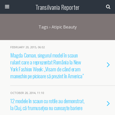
Transilvania Reporter
Tags › Atipic Beauty
FEBRUARY 20, 2015, 06:02
Magda Coman, singurul model în scaun
rulant care a reprezentat România la New
York Fashion Week: „Visam de când eram
manechin pe picioare să prezint în America”
OCTOBER 20, 2014, 11:10
12 modele în scaun cu rotile au demonstrat,
la Cluj, că frumusețea nu cunoaște bariere