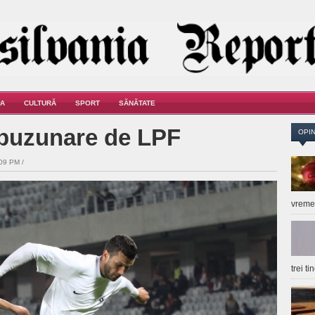
A
CULTURĂ
SPORT
SĂNĂTATE
a buzunare de LPF
OPIN
09 PM /
vrem
trei t