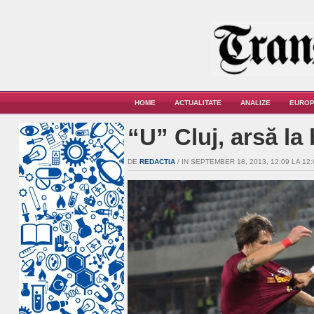
HOME
ACTUALITATE
ANALIZE
EUROP
“U” Cluj, arsă l
DE
REDACTIA
/ IN SEPTEMBER 18, 2013, 12:09 LA 12: