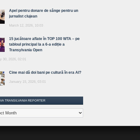
Apel pentru donare de sânge pentru un
jurnalist clujean
March 12, 2026, 10:03
15 jucătoare aflate în TOP 100 WTA – pe
tabloul principal la a 6-a ediție a
Transylvania Open
y 30, 2026, 02:01
Cine mai dă doi bani pe cultură în era AI?
January 15, 2026, 03:01
IVA TRANSILVANIA REPORTER
lvania
ter