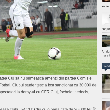
să fie
conju
An du
mare f
ADV
itatea Cuj să nu primească amenzi din partea Comisiei
 Fotbal. Clubul studenţesc a fost sancţionat cu 30.000 de
spectatori la derby-ul cu CFR Cluj, încheiat nedecis,
nează clubul FC “U” Cluj cu o penalitate de 20.000 lei; În