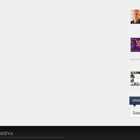
Januar
ARH
Arhiva
Transi
Repor
RHIVA