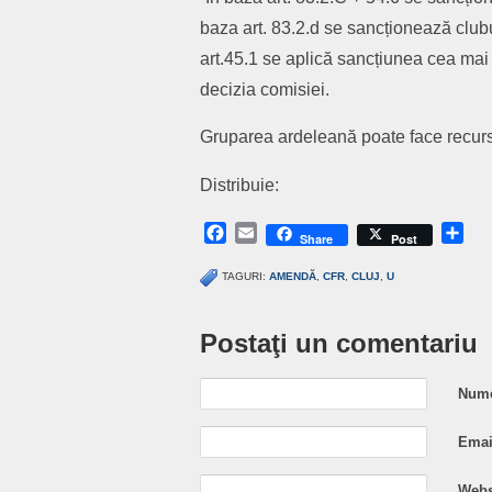
baza art. 83.2.d se sancționează clubu
art.45.1 se aplică sancțiunea cea mai 
decizia comisiei.
Gruparea ardeleană poate face recurs
Distribuie:
Facebook
Email
Sh
Share
Post
TAGURI:
AMENDĂ
,
CFR
,
CLUJ
,
U
Postaţi un comentariu
Nume
Email
Webs