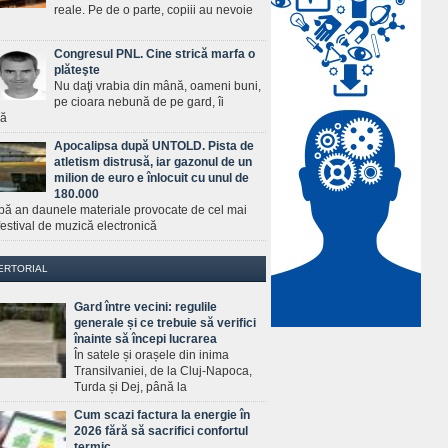
reale. Pe de o parte, copiii au nevoie
Congresul PNL. Cine strică marfa o
plăteşte
Nu daţi vrabia din mână, oameni buni,
pe cioara nebună de pe gard, îi
ră
Apocalipsa după UNTOLD. Pista de
atletism distrusă, iar gazonul de un
milion de euro e înlocuit cu unul de
180.000
pă an daunele materiale provocate de cel mai
estival de muzică electronică
ERTORIAL
Gard între vecini: regulile
generale și ce trebuie să verifici
înainte să începi lucrarea
În satele și orașele din inima
Transilvaniei, de la Cluj-Napoca,
Turda și Dej, până la
Cum scazi factura la energie în
2026 fără să sacrifici confortul
termic