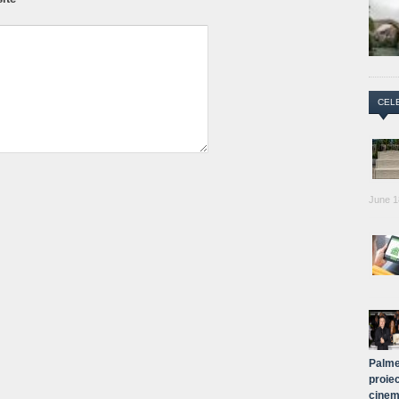
CEL
June 1
Palme
proiec
cinem