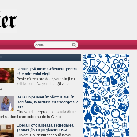
II
OPINIE | Să iubim Crăciunul, pentru
că e miracolul vieţii
Peste câteva ore doar, vom simți cu
toții bucuria Naşterii Lui. Și vine
ea
De la un palaneț împărțit la trei, în
România, la farfuria cu escargots la
Ritz
Cineva mi-a reprodus discuția dintre
ineri studenți care coborau de la Clinici.
Liberalii oficializează segregarea
şcolară, în siajul gândirii USR
Guvernul a identificat două nevoi