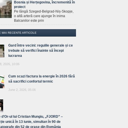
Bosnia și Herțegovina, încremenită în
proiect
Pe lângă Szeged-Belgrad-Niș-Skopje,
o altă arteră care ajunge în inima
Balcanilor este prin
E MAI RECENTE ARTICOLE
Gard între vecini: regulile generale și ce
trebuie să verifici înainte să începi
lucrarea
8, 2026, 10:06
Cum scazi factura la energie în 2026 fără
să sacrifici confortul termic
June 2, 2026, 05:06
 d’Or-ul lui Cristian Mungiu, „FJORD” –
ție unică în 13 iunie, simultan în 90 de
atografe din 52 de orașe din România