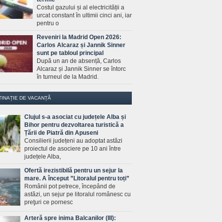
Costul gazului și al electricității a
urcat constant în ultimii cinci ani, iar
pentru o
Reveniri la Madrid Open 2026:
Carlos Alcaraz și Jannik Sinner
sunt pe tabloul principal
După un an de absență, Carlos
Alcaraz și Jannik Sinner se întorc
în turneul de la Madrid.
TINAȚIE DE VACANȚĂ
Clujul s-a asociat cu județele Alba și
Bihor pentru dezvoltarea turistică a
Țării de Piatră din Apuseni
Consilierii județeni au adoptat astăzi
proiectul de asociere pe 10 ani între
județele Alba,
Ofertă irezistibilă pentru un sejur la
mare. A început ”Litoralul pentru toți”
Românii pot petrece, începând de
astăzi, un sejur pe litoralul românesc cu
preţuri ce pornesc
Arteră spre inima Balcanilor (III):