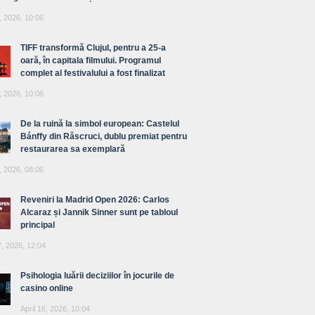
, 2026, 10:06
TIFF transformă Clujul, pentru a 25-a
oară, în capitala filmului. Programul
complet al festivalului a fost finalizat
, 2026, 10:06
De la ruină la simbol european: Castelul
Bánffy din Răscruci, dublu premiat pentru
restaurarea sa exemplară
, 2026, 08:06
Reveniri la Madrid Open 2026: Carlos
Alcaraz și Jannik Sinner sunt pe tabloul
principal
7, 2026, 12:04
Psihologia luării deciziilor în jocurile de
casino online
April 16, 2026, 10:04