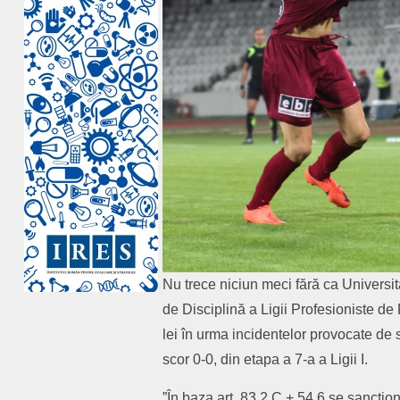
Nu trece niciun meci fără ca Univers
de Disciplină a Ligii Profesioniste de
lei în urma incidentelor provocate de 
scor 0-0, din etapa a 7-a a Ligii I.
”În baza art. 83.2.C + 54.6 se sancțio