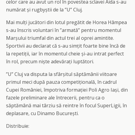
celor care au avut un rol în povestea sclavei Aida s-au
numărat și rugbyștii de la ”U” Cluj.
Mai mulți jucători din lotul pregătit de Horea Hâmpea
s-au înscris voluntari în ”armată” pentru momentul
Marșului triumfal din actul trei al oprei amintite.
Sportivii au declarat că s-au simțit foarte bine încă de
la repetiții, iar în momentul cheie și-au intrat perfect
în rol, precum niște adevărați luptători.
”U” Cluj va disputa la sfârșitul săptămânii viitoare
primul meci după pauza competițională, în cadrul
Cupei României, împotriva formației Poli Agro Iași, din
fazele preliminare ale întrecerii, pentru ca o
săptămână mai târziu să reintre în focul SuperLigii, în
deplasare, cu Dinamo București.
Distribuie: