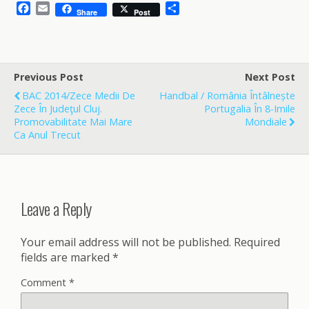
F
E
S
Share
Post
a
m
h
c
a
a
e
i
r
b
l
e
o
Previous Post
Next Post
o
BAC 2014/Zece Medii De
Handbal / România Întâlnește
k
Zece În Judeţul Cluj.
Portugalia În 8-Imile
Promovabilitate Mai Mare
Mondiale
Ca Anul Trecut
Leave a Reply
Your email address will not be published.
Required
fields are marked
*
Comment
*