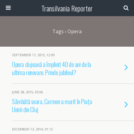
Transilvania Reporter
Tags › Opera
SEPTEMBER 17, 2015, 12:09
Opera clujeană a împlinit 40 de ani de la
ultima renovare. Prinde jubileul?
JUNE 28, 2015, 03:06
Sâmbătă seara, Carmen a murit în Piața
Unirii din Cluj
DECEMBER 13, 2014, 01:12