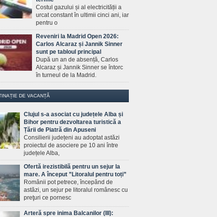
Costul gazului și al electricității a
urcat constant în ultimii cinci ani, iar
pentru o
Reveniri la Madrid Open 2026:
Carlos Alcaraz și Jannik Sinner
sunt pe tabloul principal
După un an de absență, Carlos
Alcaraz și Jannik Sinner se întorc
în turneul de la Madrid.
TINAȚIE DE VACANȚĂ
Clujul s-a asociat cu județele Alba și
Bihor pentru dezvoltarea turistică a
Țării de Piatră din Apuseni
Consilierii județeni au adoptat astăzi
proiectul de asociere pe 10 ani între
județele Alba,
Ofertă irezistibilă pentru un sejur la
mare. A început ”Litoralul pentru toți”
Românii pot petrece, începând de
astăzi, un sejur pe litoralul românesc cu
preţuri ce pornesc
Arteră spre inima Balcanilor (III):