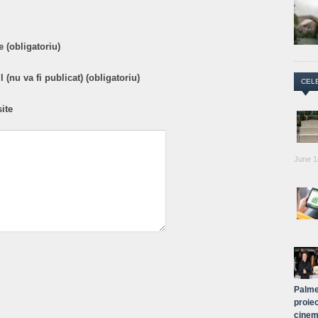
 (obligatoriu)
 (nu va fi publicat) (obligatoriu)
CEL
ite
June 1
Palme
proiec
cinem