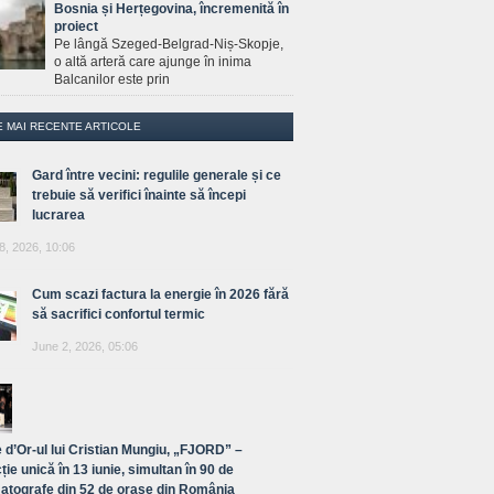
Bosnia și Herțegovina, încremenită în
proiect
Pe lângă Szeged-Belgrad-Niș-Skopje,
o altă arteră care ajunge în inima
Balcanilor este prin
E MAI RECENTE ARTICOLE
Gard între vecini: regulile generale și ce
trebuie să verifici înainte să începi
lucrarea
8, 2026, 10:06
Cum scazi factura la energie în 2026 fără
să sacrifici confortul termic
June 2, 2026, 05:06
 d’Or-ul lui Cristian Mungiu, „FJORD” –
ție unică în 13 iunie, simultan în 90 de
atografe din 52 de orașe din România