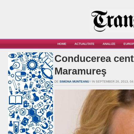
HOME
ACTUALITATE
ANALIZE
EUROP
Conducerea centr
Maramureş
DE
SIMONA MUNTEANU
/ IN SEPTEMBER 26, 2013, 04: