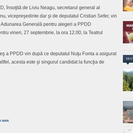
 însoţită de Liviu Neagu, secretarul general al
nu, vicepreşedinte dar şi de deputatul Cristian Sefer, vin
la Adunarea Generală pentru alegeri a PPDD
ru vineri, 27 septembrie, la ora 12.00, la Teatrul
ureş a PPDD vin după ce deputatul Nuţu Fonta a asigurat
DES
ltfel, acesta este şi singurul candidat la funcţia de
are
A MAN