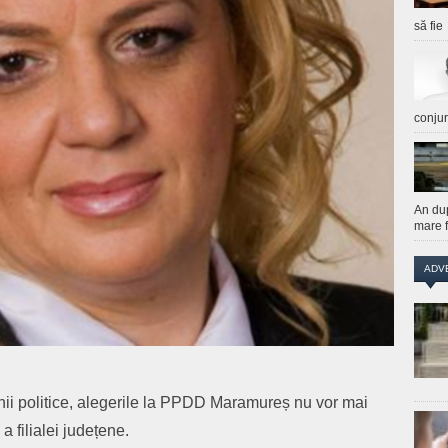
să fie
conju
An du
mare f
ADV
unii politice, alegerile la PPDD Maramureș nu vor mai
 filialei județene.