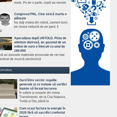
reale. Pe de o parte, copiii au nevoie
Congresul PNL. Cine strică marfa o
plăteşte
Nu daţi vrabia din mână, oameni buni,
pe cioara nebună de pe gard, îi
ră
Apocalipsa după UNTOLD. Pista de
atletism distrusă, iar gazonul de un
milion de euro e înlocuit cu unul de
180.000
pă an daunele materiale provocate de cel mai
estival de muzică electronică
ERTORIAL
Gard între vecini: regulile
generale și ce trebuie să verifici
înainte să începi lucrarea
În satele și orașele din inima
Transilvaniei, de la Cluj-Napoca,
Turda și Dej, până la
Cum scazi factura la energie în
2026 fără să sacrifici confortul
termic