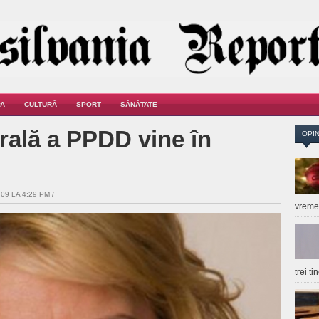
A
CULTURĂ
SPORT
SĂNĂTATE
ală a PPDD vine în
OPIN
09 LA 4:29 PM /
vrem
trei t