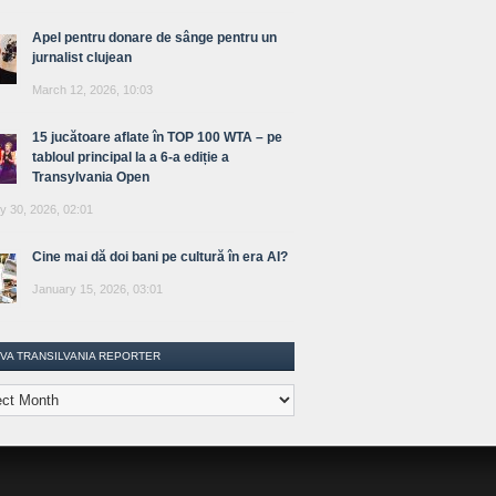
Apel pentru donare de sânge pentru un
jurnalist clujean
March 12, 2026, 10:03
15 jucătoare aflate în TOP 100 WTA – pe
tabloul principal la a 6-a ediție a
Transylvania Open
y 30, 2026, 02:01
Cine mai dă doi bani pe cultură în era AI?
January 15, 2026, 03:01
IVA TRANSILVANIA REPORTER
lvania
ter