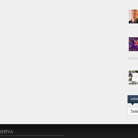
Januar
ARH
Arhiva
Transi
Repor
RHIVA