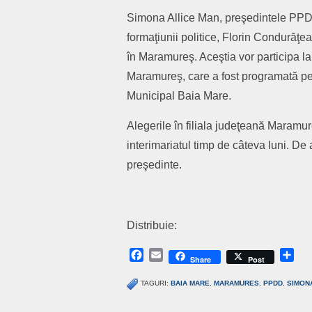
Simona Allice Man, preşedintele PPDD,
formaţiunii politice, Florin Condurăţea
în Maramureş. Aceştia vor participa 
Maramureş, care a fost programată pent
Municipal Baia Mare.
Alegerile în filiala judeţeană Maram
interimariatul timp de câteva luni. De a
preşedinte.
Distribuie:
Facebook
Email
Sh
Share
Post
TAGURI:
BAIA MARE
,
MARAMURES
,
PPDD
,
SIMON