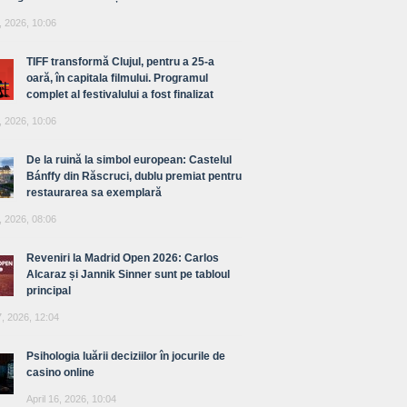
, 2026, 10:06
TIFF transformă Clujul, pentru a 25-a
oară, în capitala filmului. Programul
complet al festivalului a fost finalizat
, 2026, 10:06
De la ruină la simbol european: Castelul
Bánffy din Răscruci, dublu premiat pentru
restaurarea sa exemplară
, 2026, 08:06
Reveniri la Madrid Open 2026: Carlos
Alcaraz și Jannik Sinner sunt pe tabloul
principal
7, 2026, 12:04
Psihologia luării deciziilor în jocurile de
casino online
April 16, 2026, 10:04