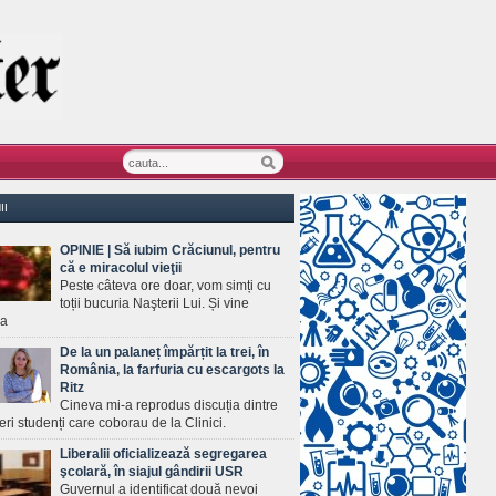
II
OPINIE | Să iubim Crăciunul, pentru
că e miracolul vieţii
Peste câteva ore doar, vom simți cu
toții bucuria Naşterii Lui. Și vine
ea
De la un palaneț împărțit la trei, în
România, la farfuria cu escargots la
Ritz
Cineva mi-a reprodus discuția dintre
ineri studenți care coborau de la Clinici.
Liberalii oficializează segregarea
şcolară, în siajul gândirii USR
Guvernul a identificat două nevoi