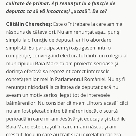
calitate de primar. Aţi renunţat la o funcţie de
deputat ca să vă întoarceţi „acasă”. De ce?
Cătălin Cherecheș:
Este o întrebare la care am mai
răspuns de câteva ori. Nu am renunţat aşa… pur şi
simplu la o funcţie de deputat, ar fi o abordare
simplistă. Eu participasem şi câştigasem într-o
competiţie, convingând electoratul dintr-un colegiu al
municipiului Baia Mare că am proiecte serioase şi
dorinţa efectivă să reprezint corect interesele
concetăţenilor mei în Parlamentul României. Nu aş fi
renunţat niciodată la calitatea de deputat dacă nu
aveam un motiv serios, legat tot de interesele
băimărenilor. Nu consider că m-am „întors acasă” căci
nu am fost plecat dintre băimăreni decât o scurtă
perioadă în care mi-am desăvârşit educaţia şi studiile.
Baia Mare este oraşul în care m-am născut şi am
crescut, locul în care au trăit şi au excelat în carieră