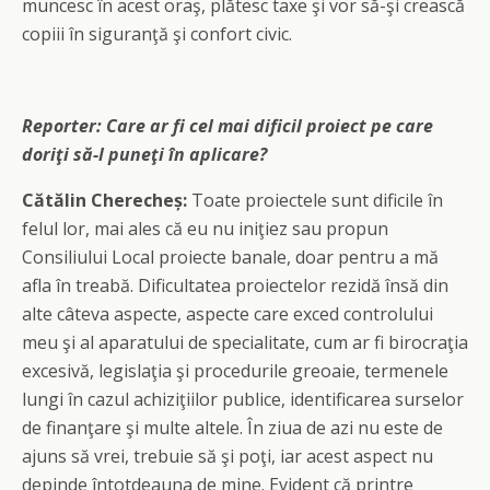
muncesc în acest oraş, plătesc taxe şi vor să-şi crească
copiii în siguranţă şi confort civic.
Reporter:
Care ar fi cel mai dificil proiect pe care
doriţi să-l puneţi în aplicare?
Cătălin Cherecheș:
Toate proiectele sunt dificile în
felul lor, mai ales că eu nu iniţiez sau propun
Consiliului Local proiecte banale, doar pentru a mă
afla în treabă. Dificultatea proiectelor rezidă însă din
alte câteva aspecte, aspecte care exced controlului
meu şi al aparatului de specialitate, cum ar fi birocraţia
excesivă, legislaţia şi procedurile greoaie, termenele
lungi în cazul achiziţiilor publice, identificarea surselor
de finanţare şi multe altele. În ziua de azi nu este de
ajuns să vrei, trebuie să şi poţi, iar acest aspect nu
depinde întotdeauna de mine. Evident că printre