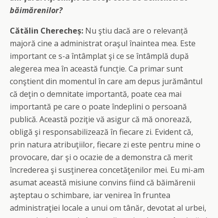
băimărenilor?
Cătălin Cherecheș:
Nu ştiu dacă are o relevanță
majoră cine a administrat oraşul înaintea mea. Este
important ce s-a întâmplat şi ce se întâmplă după
alegerea mea în această funcţie. Ca primar sunt
conştient din momentul în care am depus jurământul
că deţin o demnitate importantă, poate cea mai
importantă pe care o poate îndeplini o persoană
publică. Această poziţie vă asigur că mă onorează,
obligă şi responsabilizează în fiecare zi. Evident că,
prin natura atribuţiilor, fiecare zi este pentru mine o
provocare, dar şi o ocazie de a demonstra că merit
încrederea şi susţinerea concetăţenilor mei. Eu mi-am
asumat această misiune convins fiind că băimărenii
aşteptau o schimbare, iar venirea în fruntea
administraţiei locale a unui om tânăr, devotat al urbei,