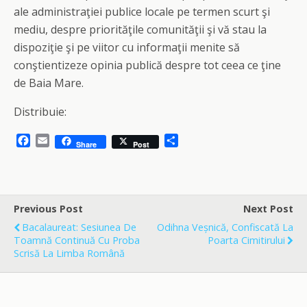
ale administraţiei publice locale pe termen scurt şi
mediu, despre priorităţile comunităţii şi vă stau la
dispoziţie şi pe viitor cu informaţii menite să
conştientizeze opinia publică despre tot ceea ce ţine
de Baia Mare.
Distribuie:
F
E
S
Share
Post
a
m
h
c
a
a
e
i
r
b
l
e
o
Previous Post
Next Post
o
Bacalaureat: Sesiunea De
Odihna Veșnică, Confiscată La
k
Toamnă Continuă Cu Proba
Poarta Cimitirului
Scrisă La Limba Română