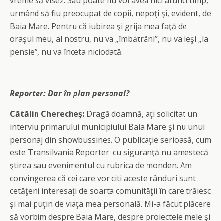
vreme să visez. Sau poate nu voi avea nici atunci timp,
urmând să fiu preocupat de copii, nepoţi şi, evident, de
Baia Mare. Pentru că iubirea şi grija mea faţă de
oraşul meu, al nostru, nu va „îmbătrâni”, nu va ieşi „la
pensie”, nu va înceta niciodată.
Reporter:
Dar în plan personal?
Cătălin Cherecheș:
Dragă doamnă, aţi solicitat un
interviu primarului municipiului Baia Mare şi nu unui
personaj din showbussines. O publicaţie serioasă, cum
este Transilvania Reporter, cu siguranţă nu amestecă
ştirea sau evenimentul cu rubrica de monden. Am
convingerea că cei care vor citi aceste rânduri sunt
cetăţeni interesaţi de soarta comunităţii în care trăiesc
şi mai puţin de viaţa mea personală. Mi-a făcut plăcere
să vorbim despre Baia Mare, despre proiectele mele şi