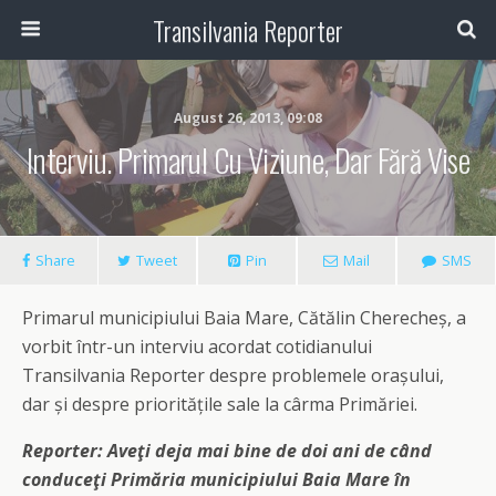
Transilvania Reporter
August 26, 2013, 09:08
Interviu. Primarul Cu Viziune, Dar Fără Vise
Share
Tweet
Pin
Mail
SMS
Primarul municipiului Baia Mare, Cătălin Cherecheș, a
vorbit într-un interviu acordat cotidianului
Transilvania Reporter despre problemele orașului,
dar și despre prioritățile sale la cârma Primăriei.
Reporter:
Aveţi deja mai bine de doi ani de când
conduceţi Primăria
m
unicipiului Baia Mare în