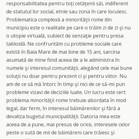
responsabilitatea pentru toţi cetăţenii săi, indiferent
de statutul lor social, etnie sau zona în care locuiesc.
Problematica complexă a minorităţii rome din
municipiu este o realitate pe care o trăim zi de zi şi nu
o utopie virtuală, subiect de senzaţie pentru presa
tabloidă. Ne confruntăm cu probleme sociale care
există în Baia Mare de mai bine de 15 ani, sarcina
asumată de mine fiind aceea de a le administra în
numele şi interesul comunităţii, alegând cele mai bune
soluţii nu doar pentru prezent ci şi pentru viitor. Nu
am de ce să mă întorc în timp şi nici de ce să-mi pun
probleme vizavi de deciziile luate. Un lucru este cert:
problema minorităţii rome trebuie abordata în mod
legal, dar ferm, în interesul băimărenilor şi fără a
devaliza bugetul municipalităţii. Datoria mea este
aceea de a pune, mai presus de orice, interesele celor
peste o sută de mii de băimăreni care trăiesc şi